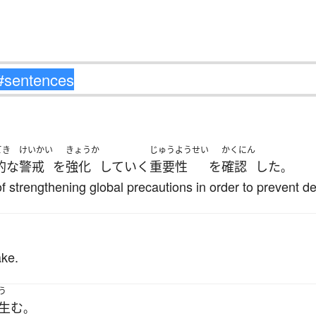
てき
けいかい
きょうか
じゅうようせい
かくにん
的な
警戒
を
強化
して
いく
重要性
を
確認
した
。
 strengthening global precautions in order to prevent de
ake.
う
生む
。