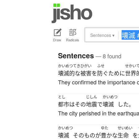
Sentences
▾
Draw
Radicals
Sentences
— 8 found
かいめつてき
ひがい
ふせ
せかい
壊滅的な
被害
を
防ぐ
ために
世界
They confirmed the importance of
とし
じしん
かいめつ
都市
は
その
地震
で
壊滅
した
。
The city perished in the earthqu
かいめつ
ゆた
せいめい
壊滅
そのもの
が
豊かな
生命
を