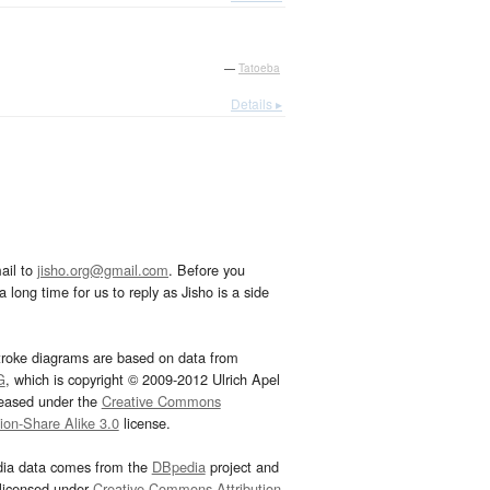
—
Tatoeba
Details ▸
ail to
jisho.org@gmail.com
. Before you
 long time for us to reply as Jisho is a side
troke diagrams are based on data from
G
, which is copyright © 2009-2012 Ulrich Apel
leased under the
Creative Commons
tion-Share Alike 3.0
license.
dia data comes from the
DBpedia
project and
 licensed under
Creative Commons Attribution-