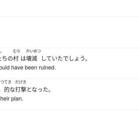
し
むら
かいめつ
たち
の
村
は
壊滅
していた
でしょう
。
would have been ruined.
めつ
てき
だげき
滅
的な
打撃
となった
。
heir plan.