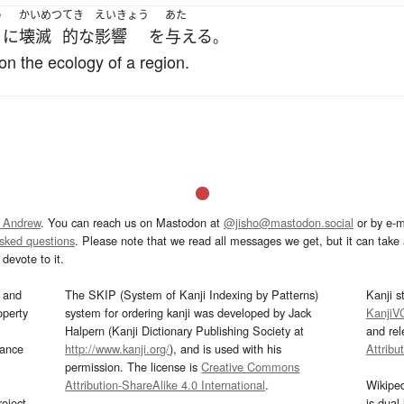
う
かいめつ
てき
えいきょう
あた
に
壊滅
的な
影響
を
与える
。
 on the ecology of a region.
 Andrew
. You can reach us on Mastodon at
@jisho@mastodon.social
or by e-m
asked questions
. Please note that we read all messages we get, but it can take a
devote to it.
and
The SKIP (System of Kanji Indexing by Patterns)
Kanji s
operty
system for ordering kanji was developed by Jack
KanjiV
Halpern (Kanji Dictionary Publishing Society at
and re
mance
http://www.kanji.org/
), and is used with his
Attribu
permission. The license is
Creative Commons
Attribution-ShareAlike 4.0 International
.
Wikipe
oject
is dual