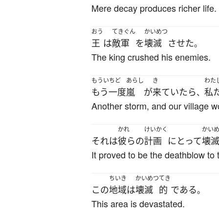
Mere decay produces richer life.
おう
てきぐん
かいめつ
王
は
敵軍
を
壊滅
させた
。
The king crushed his enemies.
もういちど
あらし
き
わた
もう一度
嵐
が
来ていたら
私
、
Another storm, and our village 
かれ
けいかく
かい
それ
は
彼らの
計画
にとって
壊
It proved to be the deathblow to t
ちいき
かいめつ
てき
この
地域
は
壊滅
的
である
。
This area is devastated.