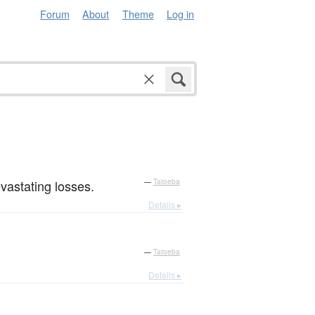
Forum
About
Theme
Log in
vastating losses.
—
Tatoeba
Details ▸
—
Tatoeba
Details ▸