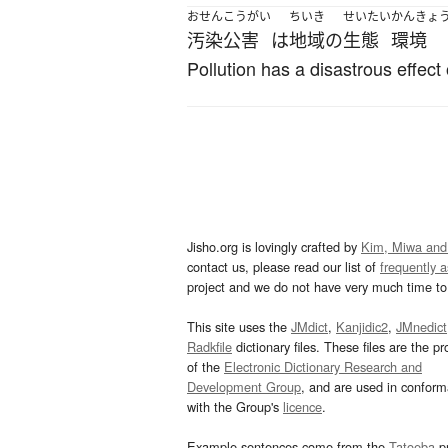
おせん
こうがい
ちいき
せいたい
かんきょ
汚染
公害
は
地域
の
生態
環境
Pollution has a disastrous effect
Jisho.org is lovingly crafted by
Kim, Miwa and
contact us, please read our list of
frequently 
project and we do not have very much time to 
This site uses the
JMdict
,
Kanjidic2
,
JMnedict
Radkfile
dictionary files. These files are the pr
of the
Electronic Dictionary Research and
Development Group
, and are used in confor
with the Group's
licence
.
Example sentences come from the
Tatoeba
pr