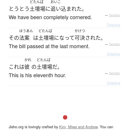
どたんば
おいこ
とうとう
土壇場
に
追い込まれた
。
We have been completely cornered.
—
Tatoeba
Details ▸
ほうあん
どたんば
かけつ
その
法案
は
土壇場
になって
可決
された
。
The bill passed at the last moment.
—
Tatoeba
Details ▸
かれ
どたんば
これ
は
彼
の
土壇場
だ
。
This is his eleventh hour.
—
Tatoeba
Details ▸
Jisho.org is lovingly crafted by
Kim, Miwa and Andrew
. You can