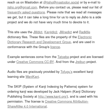
reach us on Mastodon at
@jisho@mastodon.social
or by e-mail to
jisho.org@gmail.com
. Before you contact us, please read our list of
frequently asked questions
. Please note that we read all messages
we get, but it can take a long time for us to reply as Jisho is a side
project and we do not have very much time to devote to it.
This site uses the
JMdict
,
Kanjidic2
,
JMnedict
and
Radkfile
dictionary files. These files are the property of the
Electronic
Dictionary Research and Development Group
, and are used in
conformance with the Group's
licence
.
Example sentences come from the
Tatoeba
project and are licensed
under
Creative Commons CC-BY
. And from the
Jreibun
project.
Audio files are graciously provided by
Tofugu’s
excellent kanji
learning site
WaniKani
.
The SKIP (System of Kanji Indexing by Patterns) system for
ordering kanji was developed by Jack Halpern (Kanji Dictionary
Publishing Society at
http://www.kanji.org/
), and is used with his
permission. The license is
Creative Commons Attribution-
ShareAlike 4.0 International
.