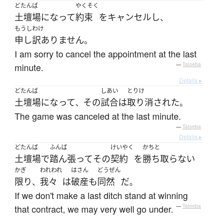
どたんば
やくそく
土壇場
になって
約束
を
キャンセル
し
、
もうしわけ
申し訳ありません
。
I am sorry to cancel the appointment at the last
minute.
—
Tatoeba
Details ▸
どたんば
しあい
とりけ
土壇場
になって
その
試合
は
取り消された
、
。
The game was canceled at the last minute.
—
Tatoeba
Details ▸
どたんば
ふんば
けいやく
かちと
土壇場
で
踏ん張って
その
契約
を
勝ち取らない
かぎ
われわれ
はさん
どうぜん
限り
我々
は
破産
も
同然
だ
、
。
If we don't make a last ditch stand at winning
that contract, we may very well go under.
—
Tatoeba