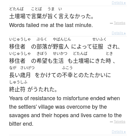
Details ▸
どたんば
ことば
うま
い
土壇場
で
言葉
が
旨く
言えなかった
。
Words failed me at the last minute.
—
Tatoeba
Details ▸
いじゅうしゃ
ぶらく
やばんじん
せいふく
移住者
の
部落
が
野蛮人
によって
征服
され
、
いじゅうしゃ
きぼう
せいかつ
どたんば
とき
移住者
の
希望
も
生活
も
土壇場
に
きた
時
、
なが
さいげつ
ふこう
長い
歳月
を
かけて
の
不幸
と
の
たたかい
に
しゅうしふ
終止符
が
うたれた
。
Years of resistance to misfortune ended when
the settlers' village was overcome by the
savages and their hopes and lives came to the
bitter end.
—
Tatoeba
Details ▸