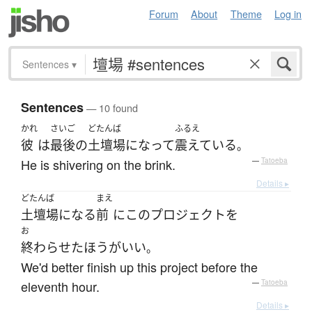
Forum
About
Theme
Log in
Sentences
▾
Sentences
— 10 found
かれ
さいご
どたんば
ふるえ
彼
は
最後
の
土壇場
になって
震えている
。
He is shivering on the brink.
—
Tatoeba
Details ▸
どたんば
まえ
土壇場
になる
前
に
この
プロジェクト
を
お
終わらせた
ほうがいい
。
We'd better finish up this project before the
eleventh hour.
—
Tatoeba
Details ▸