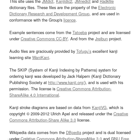
This site uses the
JMdict
,
Kanjidic2
,
JMnedict
and
Radkfile
dictionary files. These files are the property of the
Electronic
Dictionary Research and Development Group
, and are used in
conformance with the Group's
licence
.
Example sentences come from the
Tatoeba
project and are licensed
under
Creative Commons CC-BY
. And from the
Jreibun
project.
Audio files are graciously provided by
Tofugu’s
excellent kanji
learning site
WaniKani
.
The SKIP (System of Kanji Indexing by Patterns) system for
ordering kanji was developed by Jack Halpern (Kanji Dictionary
Publishing Society at
http://www.kanji.org/
), and is used with his
permission. The license is
Creative Commons Attribution-
ShareAlike 4.0 International
.
Kanji stroke diagrams are based on data from
KanjiVG
, which is
copyright © 2009-2012 Ulrich Apel and released under the
Creative
Commons Attribution-Share Alike 3.0
license.
Wikipedia data comes from the
DBpedia
project and is dual licensed
under
Creative Commons Attribution-ShareAlike 3.0
and
GNU Free