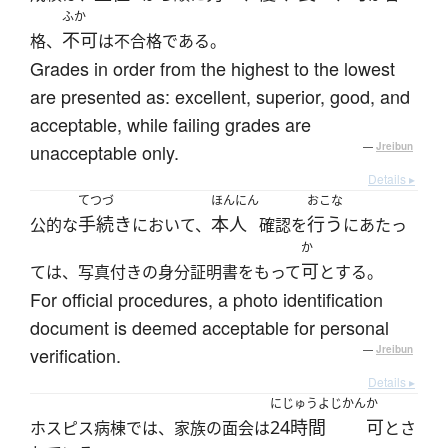
ふか
不可
格、
は不合格である。
Grades in order from the highest to the lowest
are presented as: excellent, superior, good, and
acceptable, while failing grades are
unacceptable only.
—
Jreibun
Details ▸
てつづ
ほんにん
おこな
手続き
本人
行う
公的な
において、
確認を
にあたっ
か
可
ては、写真付きの身分証明書をもって
とする。
For official procedures, a photo identification
document is deemed acceptable for personal
verification.
—
Jreibun
Details ▸
にじゅうよじかん
か
24時間
可
ホスピス病棟では、家族の面会は
とさ