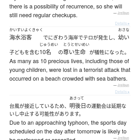
there is a possibility of recurrence, so she will
still need regular checkups.
—
Jreibun
Details ▸
かいすいよくきゃく
おさな
海水浴客
幼い
でにぎわう海岸でテロが発生し、
じゅうめい
とうと
せいめい
10名
尊い
生命
子どもを含む
の
が犠牲になった。
As many as 10 precious lives, including those of
young children, were lost in a terrorist attack that
occurred on a beach crowded with sea bathers.
—
Jreibun
Details ▸
あさって
明後日
台風が接近しているため、
の運動会は延期な
いし中止する可能性があります。
Due to an approaching typhoon, the sports day
scheduled on the day after tomorrow is likely to
be postponed or cancelled.
—
Jreibun