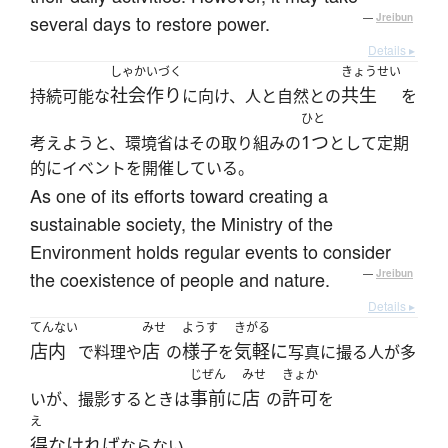
several days to restore power.
—
Jreibun
Details ▸
しゃかいづく
きょうせい
社会作り
共生
持続可能な
に向け、人と自然との
を
ひと
1つ
考えようと、環境省はその取り組みの
として定期
的にイベントを開催している。
As one of its efforts toward creating a
sustainable society, the Ministry of the
Environment holds regular events to consider
the coexistence of people and nature.
—
Jreibun
Details ▸
てんない
みせ
ようす
きがる
店内
店
様子
気軽に
で料理や
の
を
写真に撮る人が多
じぜん
みせ
きょか
事前
店
許可
いが、撮影するときは
に
の
を
え
得なければ
ならない。