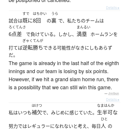
Details ▸
すで
はちかい
うら
既に
8回
裏
試合は
の
で、私たちのチームは
ろくてんさ
まんるい
6点差
満塁
で負けている。しかし、
ホームランを
ぎゃくてんが
逆転勝ち
打てば
できる可能性がなきにしもあらず
だ。
The game is already in the last half of the eighth
innings and our team is losing by six points.
However, if we hit a grand slam home run, there
is a possibility that we can still win this game.
—
Jreibun
Details ▸
ほけつ
なまはんか
補欠
生半可な
私はいつも
で、みじめに感じていた。
ひと
人
努力ではレギュラーになれないと考え、毎日
の