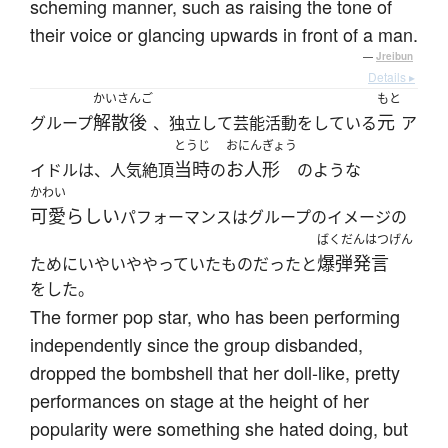
scheming manner, such as raising the tone of
their voice or glancing upwards in front of a man.
—
Jreibun
Details ▸
かいさんご
もと
解散後
元
グループ
、独立して芸能活動をしている
ア
とうじ
おにんぎょう
当時
お人形
イドルは、人気絶頂
の
のような
かわい
可愛らしい
パフォーマンスはグループのイメージの
ばくだんはつげん
爆弾発言
ためにいやいややっていたものだったと
をした。
The former pop star, who has been performing
independently since the group disbanded,
dropped the bombshell that her doll-like, pretty
performances on stage at the height of her
popularity were something she hated doing, but