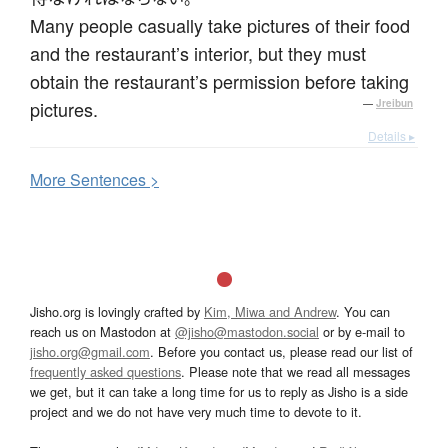
Many people casually take pictures of their food
and the restaurant’s interior, but they must
obtain the restaurant’s permission before taking
pictures.
—
Jreibun
Details ▸
More
S
entences >
Jisho.org is lovingly crafted by
Kim, Miwa and Andrew
. You can
reach us on Mastodon at
@jisho@mastodon.social
or by e-mail to
jisho.org@gmail.com
. Before you contact us, please read our list of
frequently asked questions
. Please note that we read all messages
we get, but it can take a long time for us to reply as Jisho is a side
project and we do not have very much time to devote to it.