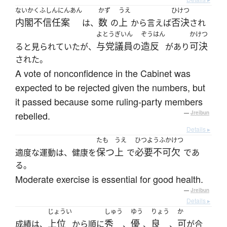
ないかくふしんにんあん
かず
うえ
ひけつ
内閣不信任案
数
上
否決
は、
の
から言えば
され
よとう
ぎいん
ぞうはん
かけつ
与党
議員
造反
可決
ると見られていたが、
の
があり
された。
A vote of nonconfidence in the Cabinet was
expected to be rejected given the numbers, but
it passed because some ruling-party members
rebelled.
—
Jreibun
Details ▸
たも
うえ
ひつようふかけつ
保つ
上
必要不可欠
適度な運動は、健康を
で
であ
る。
Moderate exercise is essential for good health.
—
Jreibun
Details ▸
じょうい
しゅう
ゆう
りょう
か
上位
秀
優
良
可
成績は、
から順に
、
、
、
が合