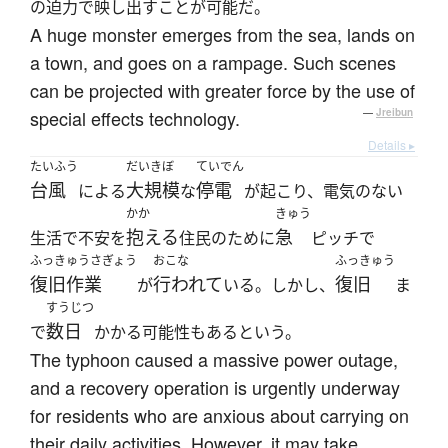
の迫力で映し出すことが可能だ。
A huge monster emerges from the sea, lands on
a town, and goes on a rampage. Such scenes
can be projected with greater force by the use of
special effects technology.
—
Jreibun
Details ▸
たいふう
だいきぼ
ていでん
台風
大規模
停電
による
な
が起こり、電気のない
かか
きゅう
抱える
急
生活で不安を
住民のために
ピッチで
ふっきゅうさぎょう
おこな
ふっきゅう
復旧作業
行われて
復旧
が
いる。しかし、
ま
すうじつ
数日
で
かかる可能性もあるという。
The typhoon caused a massive power outage,
and a recovery operation is urgently underway
for residents who are anxious about carrying on
their daily activities. However, it may take