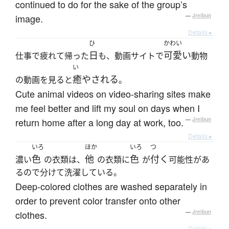
continued to do for the sake of the group’s
image.
—
Jreibun
Details ▸
ひ
かわい
日
可愛い
仕事で疲れて帰った
も、動画サイトで
動物
い
癒やされる
の動画を見ると
。
Cute animal videos on video-sharing sites make
me feel better and lift my soul on days when I
return home after a long day at work, too.
—
Jreibun
Details ▸
いろ
ほか
いろ
つ
色
他
色
付く
濃い
の衣類は、
の衣類に
が
可能性があ
るので分けて洗濯している。
Deep-colored clothes are washed separately in
order to prevent color transfer onto other
clothes.
—
Jreibun
Details ▸