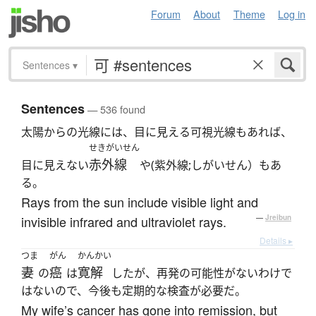
Forum
About
Theme
Log in
Sentences
▾
Sentences
— 536 found
太陽からの光線には、目に見える可視光線もあれば、
せきがいせん
赤外線
目に見えない
や(紫外線;しがいせん）もあ
る。
Rays from the sun include visible light and
invisible infrared and ultraviolet rays.
—
Jreibun
Details ▸
つま
がん
かんかい
妻
癌
寛解
の
は
したが、再発の可能性がないわけで
はないので、今後も定期的な検査が必要だ。
My wife’s cancer has gone into remission, but