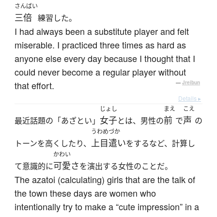
さんばい
三倍
練習した。
I had always been a substitute player and felt
miserable. I practiced three times as hard as
anyone else every day because I thought that I
could never become a regular player without
that effort.
—
Jreibun
Details ▸
じょし
まえ
こえ
女子
前
声
最近話題の「あざとい」
とは、男性の
で
の
うわめづか
上目遣い
トーンを高くしたり、
をするなど、計算し
かわい
可愛さ
て意識的に
を演出する女性のことだ。
The azatoi (calculating) girls that are the talk of
the town these days are women who
intentionally try to make a “cute impression” in a