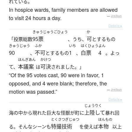
れている。
In hospice wards, family members are allowed
to visit 24 hours a day.
—
Jreibun
Details ▸
きゅうじゅうごひょう
か
95票
可
「投票総数
、うち、
とするもの
きゅうじゅう
ふか
いち
はくひょう
よん
90
不可
1
白票
4
、
とするもの
、
。よっ
ほんぎあん
かけつ
本議案
可決
て、
は
されました。」
“Of the 95 votes cast, 90 were in favor, 1
opposed, and 4 were blank; therefore, the
motion was passed.”
—
Jreibun
Details ▸
じょうりく
上陸して
海の中から現れた巨大な怪獣が町に
暴れ回
とくさつぎじゅつ
ほんもの
特撮技術
本物
る。そんなシーンも
を使えば
以上