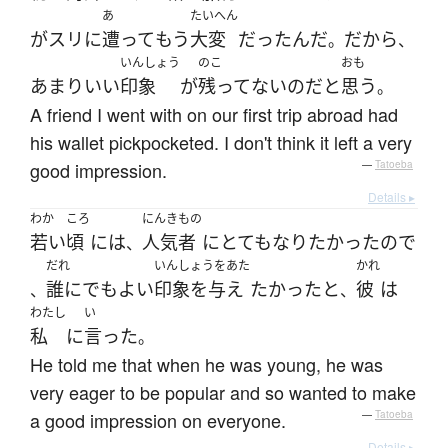
あ
たいへん
が
スリ
に
遭って
もう
大変
だった
んだ
だから
。
、
いんしょう
のこ
おも
あまり
いい
印象
が
残ってない
のだ
と
思う
。
A friend I went with on our first trip abroad had
his wallet pickpocketed. I don't think it left a very
good impression.
—
Tatoeba
Details ▸
わか
ころ
にんきもの
若い
頃
には
人気者
に
とても
なり
たかった
ので
、
だれ
いんしょうをあた
かれ
誰にでも
よい
印象を与え
たかった
と
彼
は
、
、
わたし
い
私
に
言った
。
He told me that when he was young, he was
very eager to be popular and so wanted to make
a good impression on everyone.
—
Tatoeba
Details ▸