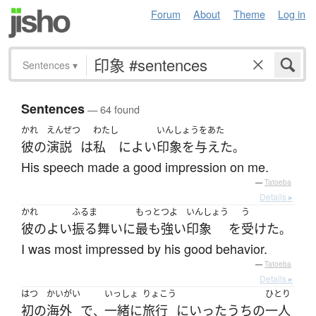
Forum
About
Theme
Log in
Sentences
▾
Sentences
— 64 found
かれ
えんぜつ
わたし
いんしょうをあた
彼の
演説
は
私
に
よい
印象を与えた
。
His speech made a good impression on me.
—
Tatoeba
Details ▸
かれ
ふるま
もっと
つよ
いんしょう
う
彼の
よい
振る舞い
に
最も
強い
印象
を
受けた
。
I was most impressed by his good behavior.
—
Tatoeba
Details ▸
はつ
かいがい
いっしょ
りょこう
ひとり
初の
海外
で
一緒に
旅行
に
いった
うちの
一人
、