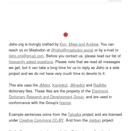
Jisho.org is lovingly crafted by
Kim, Miwa and Andrew
. You can
reach us on Mastodon at
@jisho@mastodon.social
or by e-mail to
jisho.org@gmail.com
. Before you contact us, please read our list of
frequently asked questions
. Please note that we read all messages
we get, but it can take a long time for us to reply as Jisho is a side
project and we do not have very much time to devote to it.
This site uses the
JMdict
,
Kanjidic2
,
JMnedict
and
Radkfile
dictionary files. These files are the property of the
Electronic
Dictionary Research and Development Group
, and are used in
conformance with the Group's
licence
.
Example sentences come from the
Tatoeba
project and are licensed
under
Creative Commons CC-BY
. And from the
Jreibun
project.