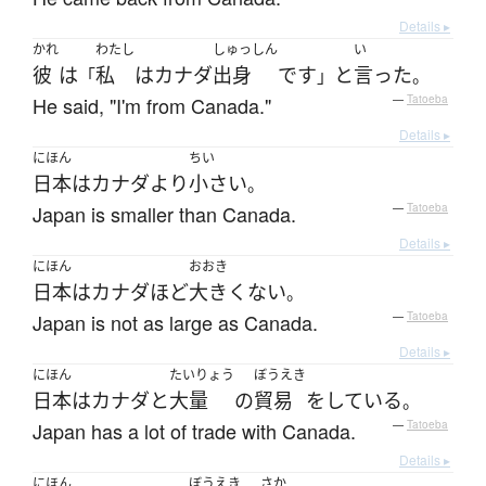
Details ▸
かれ
わたし
しゅっしん
い
彼
は
私
は
カナダ
出身
です
と
言った
「
」
。
He said, "I'm from Canada."
—
Tatoeba
Details ▸
にほん
ちい
日本
は
カナダ
より
小さい
。
Japan is smaller than Canada.
—
Tatoeba
Details ▸
にほん
おおき
日本
は
カナダ
ほど
大きくない
。
Japan is not as large as Canada.
—
Tatoeba
Details ▸
にほん
たいりょう
ぼうえき
日本
は
カナダ
と
大量
の
貿易
を
している
。
Japan has a lot of trade with Canada.
—
Tatoeba
Details ▸
にほん
ぼうえき
さか