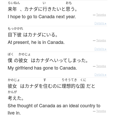
らいねん
い
おも
来年
カナダ
に
行き
たい
と
思う
、
。
I hope to go to Canada next year.
—
Tatoeba
Details ▸
もっか
かれ
目下
彼
は
カナダ
に
いる
。
At present, he is in Canada.
—
Tatoeba
Details ▸
ぼく
かのじょ
僕
の
彼女
は
カナダ
へ
いって
しまった
。
My girlfriend has gone to Canada.
—
Tatoeba
Details ▸
かのじょ
す
りそうてき
くに
彼女
は
カナダ
を
住む
のに
理想的な
国
だ
と
かんが
考えた
。
She thought of Canada as an ideal country to
live in.
—
Tatoeba