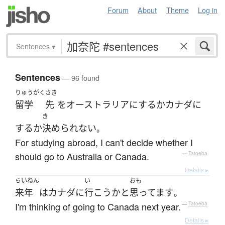
Forum
About
Theme
Log in
Sentences
▾
Sentences
— 96 found
りゅうがく
さき
留学
先
を
オーストラリア
に
する
か
カナダ
に
き
する
か
決められない
。
For studying abroad, I can't decide whether I
should go to Australia or Canada.
—
Tatoeba
Details ▸
らいねん
い
おも
来年
は
カナダ
に
行こう
か
と
思ってます
。
I'm thinking of going to Canada next year.
—
Tatoeba
Details ▸