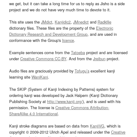
we get, but it can take a long time for us to reply as Jisho is a side
project and we do not have very much time to devote to it.
This site uses the
JMdict
,
Kanjidic2
,
JMnedict
and
Radkfile
dictionary files. These files are the property of the
Electronic
Dictionary Research and Development Group
, and are used in
conformance with the Group's
licence
.
Example sentences come from the
Tatoeba
project and are licensed
under
Creative Commons CC-BY
. And from the
Jreibun
project.
Audio files are graciously provided by
Tofugu’s
excellent kanji
learning site
WaniKani
.
The SKIP (System of Kanji Indexing by Patterns) system for
ordering kanji was developed by Jack Halpern (Kanji Dictionary
Publishing Society at
http://www.kanji.org/
), and is used with his
permission. The license is
Creative Commons Attribution-
ShareAlike 4.0 International
.
Kanji stroke diagrams are based on data from
KanjiVG
, which is
copyright © 2009-2012 Ulrich Apel and released under the
Creative