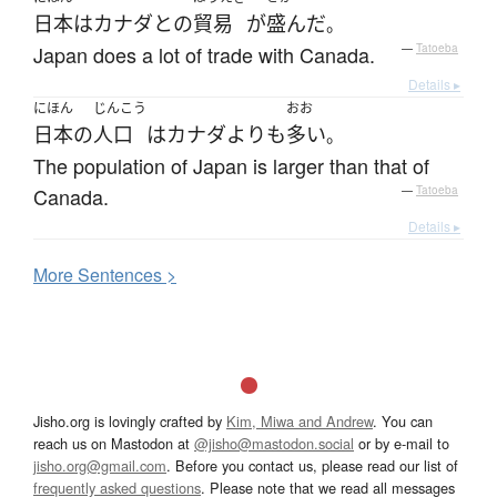
日本
は
カナダ
と
の
貿易
が
盛ん
だ
。
Japan does a lot of trade with Canada.
—
Tatoeba
Details ▸
にほん
じんこう
おお
日本
の
人口
は
カナダ
よりも
多い
。
The population of Japan is larger than that of
Canada.
—
Tatoeba
Details ▸
More
S
entences >
Jisho.org is lovingly crafted by
Kim, Miwa and Andrew
. You can
reach us on Mastodon at
@jisho@mastodon.social
or by e-mail to
jisho.org@gmail.com
. Before you contact us, please read our list of
frequently asked questions
. Please note that we read all messages