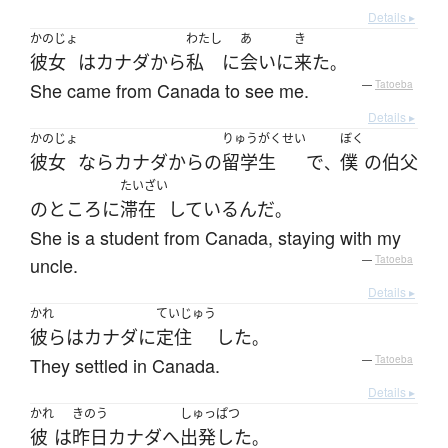
Details ▸
かのじょ
わたし
あ
き
彼女
は
カナダ
から
私
に
会い
に
来た
。
She came from Canada to see me.
—
Tatoeba
Details ▸
かのじょ
りゅうがくせい
ぼく
彼女
なら
カナダ
から
の
留学生
で
僕
の
伯父
、
たいざい
の
ところ
に
滞在
している
んだ
。
She is a student from Canada, staying with my
uncle.
—
Tatoeba
Details ▸
かれ
ていじゅう
彼ら
は
カナダ
に
定住
した
。
They settled in Canada.
—
Tatoeba
Details ▸
かれ
きのう
しゅっぱつ
彼
は
昨日
カナダ
へ
出発した
。