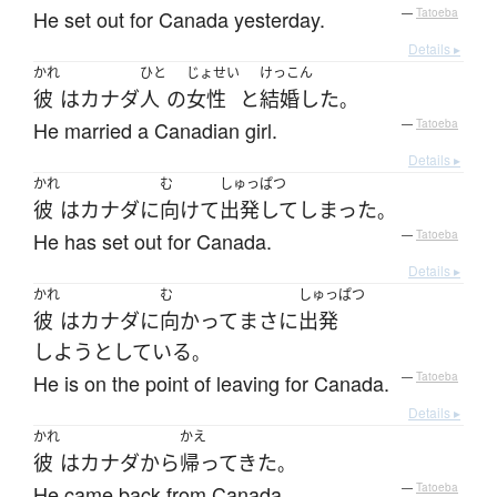
He set out for Canada yesterday.
—
Tatoeba
Details ▸
かれ
ひと
じょせい
けっこん
彼
は
カナダ
人
の
女性
と
結婚した
。
He married a Canadian girl.
—
Tatoeba
Details ▸
かれ
む
しゅっぱつ
彼
は
カナダ
に
向けて
出発して
しまった
。
He has set out for Canada.
—
Tatoeba
Details ▸
かれ
む
しゅっぱつ
彼
は
カナダ
に
向かって
まさに
出発
しようとしている
。
He is on the point of leaving for Canada.
—
Tatoeba
Details ▸
かれ
かえ
彼
は
カナダ
から
帰ってきた
。
He came back from Canada.
—
Tatoeba