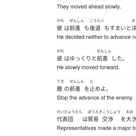
They moved ahead slowly.
かれ
ぜんしん
こうたい
き
彼
は
前進
も
後退
も
す
まい
と
He decided neither to advance no
かれ
ぜんしん
彼
は
ゆっくりと
前進
した
。
He slowly moved forward.
てき
ぜんしん
と
敵
の
前進
を
止め
よ
。
Stop the advance of the enemy.
だいひょうだん
ぼうえき
こうしょう
おお
代表団
は
貿易
交渉
を
大
Representatives made a major br