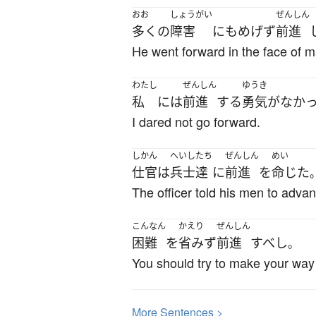
おお
しょうがい
ぜんしん
多く
の
障害
にも
めげず
前進
He went forward in the face of m
わたし
ぜんしん
ゆうき
私
には
前進
する
勇気
が
なか
I dared not go forward.
しかん
へいし
たち
ぜんしん
めい
仕官
は
兵士
達
に
前進
を
命じた
The officer told his men to adva
こんなん
かえり
ぜんしん
困難
を
省みず
前進
すべし
。
You should try to make your way de
More
S
entences >