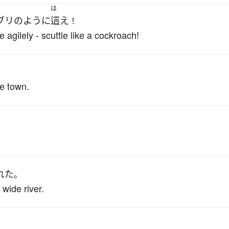
は
ブリ
のように
這え
！
agilely - scuttle like a cockroach!
。
e town.
れた
。
wide river.