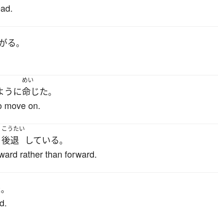
ead.
がる
。
めい
ように
命じた
。
o move on.
こうたい
り
後退
している
。
ward rather than forward.
た
。
d.