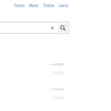
Forum
About
Theme
Log in
—
Jreibun
Details ▸
—
Tatoeba
Details ▸