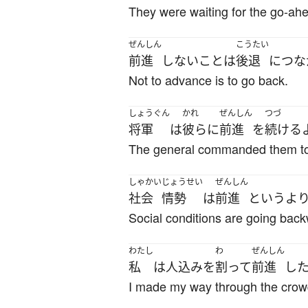
They were waiting for the go-ah
ぜんしん
こうたい
前進
しない
こと
は
後退
に
つな
Not to advance is to go back.
しょうぐん
かれ
ぜんしん
つづ
将軍
は
彼ら
に
前進
を
続ける
The general commanded them t
しゃかい
じょうせい
ぜんしん
社会
情勢
は
前進
というよ
Social conditions are going back
わたし
わ
ぜんしん
私
は
人込み
を
割って
前進
し
I made my way through the crow