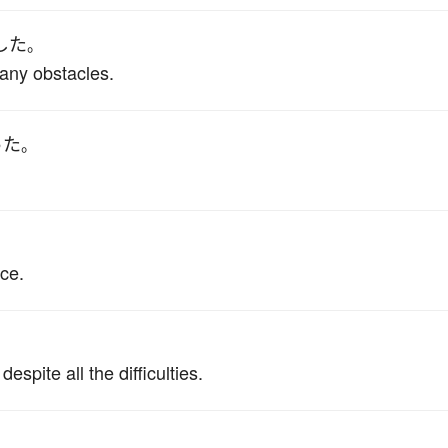
した
。
any obstacles.
った
。
。
nce.
spite all the difficulties.