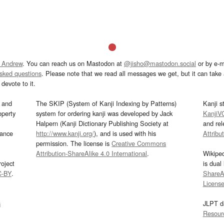
 Andrew
. You can reach us on Mastodon at
@jisho@mastodon.social
or by e-m
asked questions
. Please note that we read all messages we get, but it can take a
devote to it.
and
The SKIP (System of Kanji Indexing by Patterns)
Kanji s
operty
system for ordering kanji was developed by Jack
KanjiV
Halpern (Kanji Dictionary Publishing Society at
and re
mance
http://www.kanji.org/
), and is used with his
Attribu
permission. The license is
Creative Commons
Attribution-ShareAlike 4.0 International
.
Wikipe
oject
is dual
C-BY
.
ShareAl
Licens
s
JLPT d
Resour