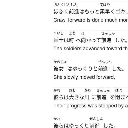
ほふくぜんしん
すばや
ほふく前進
は
もっと
素早く
ゴキ
Crawl forward is done much more 
へいし
まち
む
ぜんしん
兵士
は
町
へ
向かって
前進
した
The soldiers advanced toward th
かのじょ
ぜんしん
彼女
は
ゆっくりと
前進
した
。
She slowly moved forward.
かれ
おお
かわ
ぜんしん
はば
彼ら
は
大きな
川
に
前進
を
阻ま
Their progress was stopped by a 
かれ
ぜんしん
彼ら
は
ゆっくり
前進
した
。