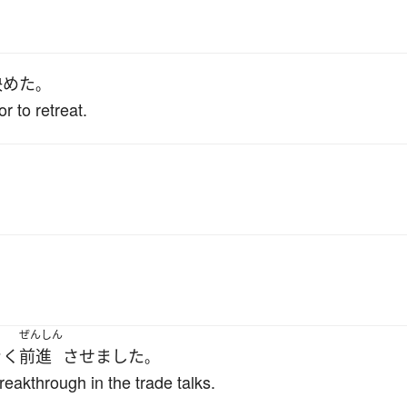
決めた
。
r to retreat.
ぜんしん
きく
前進
させました
。
eakthrough in the trade talks.