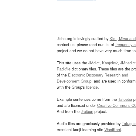
Jisho.org is lovingly crafted by
Kim, Miwa and
contact us, please read our list of
frequently 
project and we do not have very much time to 
This site uses the
JMdict
,
Kanjidic2
,
JMnedict
Radkfile
dictionary files. These files are the pr
of the
Electronic Dictionary Research and
Development Group
, and are used in confor
with the Group's
licence
.
Example sentences come from the
Tatoeba
pr
and are licensed under
Creative Commons C
And from the
Jreibun
project.
Audio files are graciously provided by
Tofugu’
excellent kanji learning site
WaniKani
.