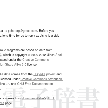
ail to
jisho.org@gmail.com
. Before you
 long time for us to reply as Jisho is a side
troke diagrams are based on data from
G
, which is copyright © 2009-2012 Ulrich Apel
leased under the
Creative Commons
tion-Share Alike 3.0
license.
dia data comes from the
DBpedia
project and
 licensed under
Creative Commons Attribution-
ike 3.0
and
GNU Free Documentation
e
.
ata comes from
Jonathan Waller‘s
JLPT
ces
page.