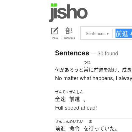
Sentences
▾
Draw
Radicals
Sentences
— 30 found
つね
常に
何があろうと
前進を続け、成長
No matter what happens, I alway
ぜんそく
ぜんしん
全速
前進
。
Full speed ahead!
ぜんしん
めいれい
ま
前進
命令
を
待っていた
。