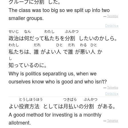
グループ
に
分割
した
。
The class was too big so we split up into two
smaller groups.
—
Tatoeba
Details ▸
せいじ
なん
わたし
ぶんかつ
政治
は
何だって
私たち
を
分割
したい
の
かしら
。
わたし
だれ
ひと
だれ
わる
ひと
私たち
は
誰
が
よい
人
で
誰
が
悪い
人
か
、
し
知っている
のに
。
Why is politics separating us, when we
ourselves know who is good and who isn't?
—
Tatoeba
Details ▸
とうし
ほうほう
つきばら
ぶんかつ
よい
投資
方法
としては
月払い
の
分割
が
ある
。
A good method for investing is a monthly
allotment.
—
Tatoeba