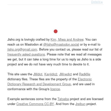
Details ▸
Jisho.org is lovingly crafted by
Kim, Miwa and Andrew
. You can
reach us on Mastodon at
@jisho@mastodon.social
or by e-mail to
jisho.org@gmail.com
. Before you contact us, please read our list of
frequently asked questions
. Please note that we read all messages
we get, but it can take a long time for us to reply as Jisho is a side
project and we do not have very much time to devote to it.
This site uses the
JMdict
,
Kanjidic2
,
JMnedict
and
Radkfile
dictionary files. These files are the property of the
Electronic
Dictionary Research and Development Group
, and are used in
conformance with the Group's
licence
.
Example sentences come from the
Tatoeba
project and are licensed
under
Creative Commons CC-BY
. And from the
Jreibun
project.