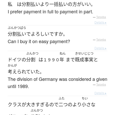
私
は
分割払い
より
一括払い
の
方がいい
。
I prefer payment in full to payment in part.
—
Tatoeba
Details ▸
ぶんかつばら
分割払い
で
よろしい
ですか
。
Can I buy it on easy payment?
—
Tatoeba
Details ▸
ぶんかつ
ねん
きせいじじつ
ドイツ
の
分割
は
年
まで
既成事実
と
１９９０
かんが
考えられていた
。
The division of Germany was considered a given
until 1989.
—
Tatoeba
Details ▸
ふた
ちい
クラス
が
大きすぎる
ので
二つ
の
より
小さな
ぶんかつ