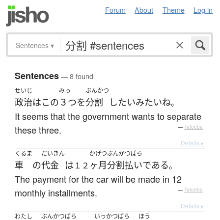
Forum
About
Theme
Log in
Sentences
▾
Sentences
— 8 found
せいじ
みっ
ぶんかつ
政治
は
この
３つ
を
分割
したい
みたい
ね
。
It seems that the government wants to separate
these three.
—
Tatoeba
Details ▸
くるま
だいきん
かげつ
ぶんかつばら
車
の
代金
は
ヶ月
分割払い
である
１２
。
The payment for the car will be made in 12
monthly installments.
—
Tatoeba
Details ▸
わたし
ぶんかつばら
いっかつばら
ほう