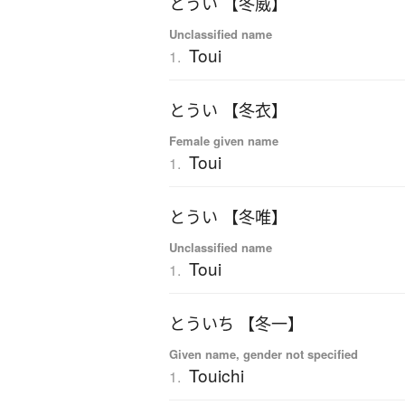
とうい 【冬威】
Unclassified name
Toui
1.
とうい 【冬衣】
Female given name
Toui
1.
とうい 【冬唯】
Unclassified name
Toui
1.
とういち 【冬一】
Given name, gender not specified
Touichi
1.