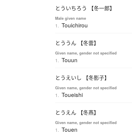
とういちろう 【冬一郎】
Male given name
Touichirou
1.
とううん 【冬雲】
Given name, gender not specified
Touun
1.
とうえいし 【冬影子】
Given name, gender not specified
Toueishi
1.
とうえん 【冬燕】
Given name, gender not specified
Touen
1.