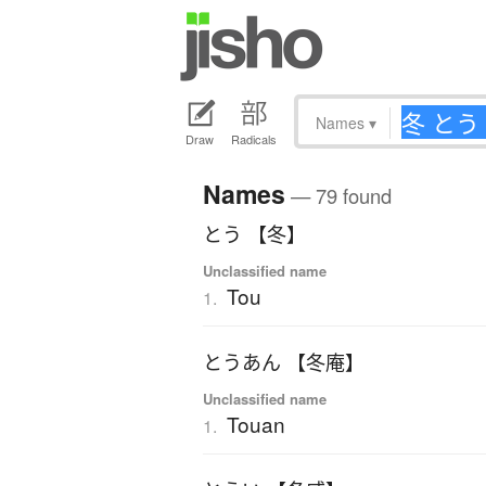
Names
▾
Draw
Radicals
Names
— 79 found
とう 【冬】
Unclassified name
Tou
1.
とうあん 【冬庵】
Unclassified name
Touan
1.