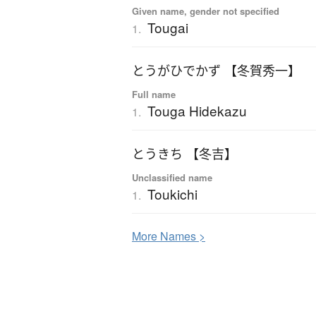
Given name, gender not specified
Tougai
1.
とうがひでかず 【冬賀秀一】
Full name
Touga Hidekazu
1.
とうきち 【冬吉】
Unclassified name
Toukichi
1.
More
N
ames >