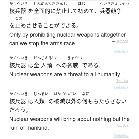
かくへいき
ぜんめんてき
きんし
はじ
へいき
きょうそう
核兵器
を
全面的に
禁止
して
初めて
兵器
競争
、
とめ
を
止めさせる
ことができる
。
Only by prohibiting nuclear weapons altogether
can we stop the arms race.
—
Tatoeba
Details ▸
かくへいき
ぜん
じんるい
きょうい
核兵器
は
全
人類
へ
の
脅威
である
。
Nuclear weapons are a threat to all humanity.
—
Tatoeba
Details ▸
かくへいき
じんるい
はめつ
いがい
なに
核兵器
は
人類
の
破滅
以外
の
何も
もたらさない
だろう
。
Nuclear weapons will bring about nothing but the
ruin of mankind.
—
Tatoeba
Details ▸