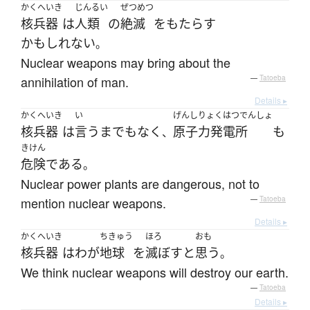
かくへいき
じんるい
ぜつめつ
核兵器
は
人類
の
絶滅
を
もたらす
かもしれない
。
Nuclear weapons may bring about the
annihilation of man.
—
Tatoeba
Details ▸
かくへいき
い
げんしりょくはつでんしょ
核兵器
は
言うまでもなく
原子力発電所
も
、
きけん
危険
である
。
Nuclear power plants are dangerous, not to
mention nuclear weapons.
—
Tatoeba
Details ▸
かくへいき
ちきゅう
ほろ
おも
核兵器
は
わが
地球
を
滅ぼす
と
思う
。
We think nuclear weapons will destroy our earth.
—
Tatoeba
Details ▸