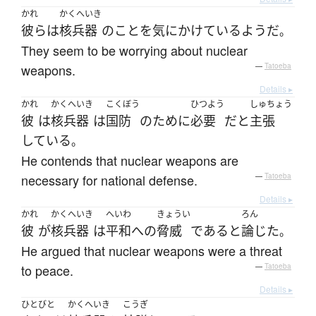
かれ
かくへいき
彼ら
は
核兵器
の
こと
を
気にかけている
ようだ
。
They seem to be worrying about nuclear
weapons.
—
Tatoeba
Details ▸
かれ
かくへいき
こくぼう
ひつよう
しゅちょう
彼
は
核兵器
は
国防
の
ために
必要
だ
と
主張
している
。
He contends that nuclear weapons are
necessary for national defense.
—
Tatoeba
Details ▸
かれ
かくへいき
へいわ
きょうい
ろん
彼
が
核兵器
は
平和
へ
の
脅威
である
と
論じた
。
He argued that nuclear weapons were a threat
to peace.
—
Tatoeba
Details ▸
ひとびと
かくへいき
こうぎ