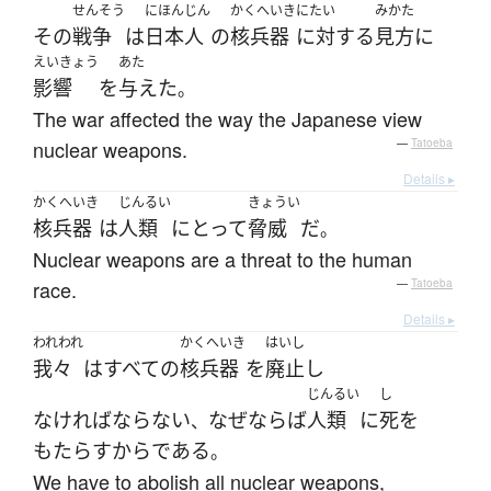
せんそう
にほんじん
かくへいき
にたい
みかた
その
戦争
は
日本人
の
核兵器
に対する
見方
に
えいきょう
あた
影響
を
与えた
。
The war affected the way the Japanese view
nuclear weapons.
—
Tatoeba
Details ▸
かくへいき
じんるい
きょうい
核兵器
は
人類
にとって
脅威
だ
。
Nuclear weapons are a threat to the human
race.
—
Tatoeba
Details ▸
われわれ
かくへいき
はいし
我々
は
すべての
核兵器
を
廃止
し
じんるい
し
なければならない
なぜならば
人類
に
死
を
、
もたらす
から
である
。
We have to abolish all nuclear weapons,