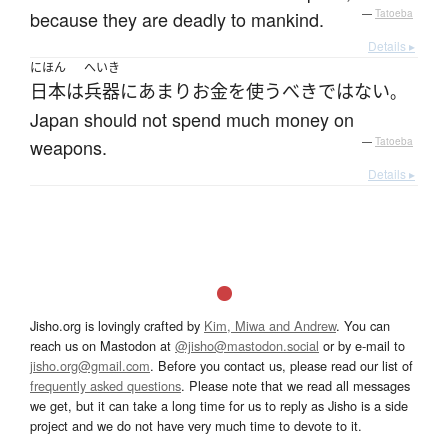
because they are deadly to mankind.
—
Tatoeba
Details ▸
にほん
へいき
日本
は
兵器
に
あまり
お
金を使う
べきではない
。
Japan should not spend much money on
weapons.
—
Tatoeba
Details ▸
Jisho.org is lovingly crafted by
Kim, Miwa and Andrew
. You can
reach us on Mastodon at
@jisho@mastodon.social
or by e-mail to
jisho.org@gmail.com
. Before you contact us, please read our list of
frequently asked questions
. Please note that we read all messages
we get, but it can take a long time for us to reply as Jisho is a side
project and we do not have very much time to devote to it.