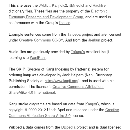
This site uses the
JMdict
,
Kanjidic2
,
JMnedict
and
Radkfile
dictionary files. These files are the property of the
Electronic
Dictionary Research and Development Group
, and are used in
conformance with the Group's
licence
.
Example sentences come from the
Tatoeba
project and are licensed
under
Creative Commons CC-BY
. And from the
Jreibun
project.
Audio files are graciously provided by
Tofugu’s
excellent kanji
learning site
WaniKani
.
The SKIP (System of Kanji Indexing by Patterns) system for
ordering kanji was developed by Jack Halpern (Kanji Dictionary
Publishing Society at
http://www.kanji.org/
), and is used with his
permission. The license is
Creative Commons Attribution-
ShareAlike 4.0 International
.
Kanji stroke diagrams are based on data from
KanjiVG
, which is
copyright © 2009-2012 Ulrich Apel and released under the
Creative
Commons Attribution-Share Alike 3.0
license.
Wikipedia data comes from the
DBpedia
project and is dual licensed