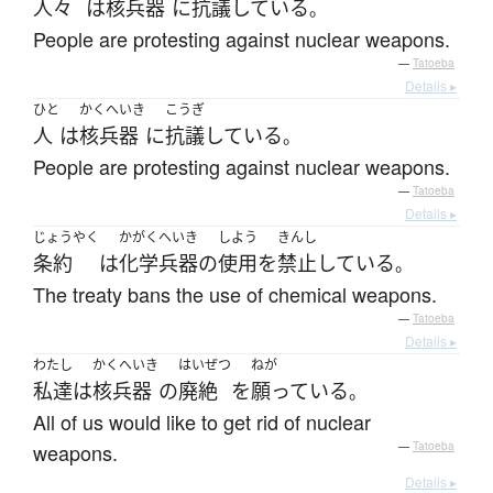
人々
は
核兵器
に
抗議
している
。
People are protesting against nuclear weapons.
—
Tatoeba
Details ▸
ひと
かくへいき
こうぎ
人
は
核兵器
に
抗議
している
。
People are protesting against nuclear weapons.
—
Tatoeba
Details ▸
じょうやく
かがくへいき
しよう
きんし
条約
は
化学兵器
の
使用
を
禁止
している
。
The treaty bans the use of chemical weapons.
—
Tatoeba
Details ▸
わたし
かくへいき
はいぜつ
ねが
私達
は
核兵器
の
廃絶
を
願っている
。
All of us would like to get rid of nuclear
weapons.
—
Tatoeba
Details ▸