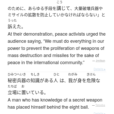
こう
講じて
のために、あらゆる手段を
、大量破壊兵器や
ミサイルの拡散を防止していかなければならない」と
うった
訴えた
。
At their demonstration, peace activists urged the
audience saying, “We must do everything in our
power to prevent the proliferation of weapons of
mass destruction and missiles for the sake of
peace in the international community.”
—
Jreibun
Details ▸
ひみつへいき
ちしき
ひと
わがみ
きけん
秘密兵器
の
知識
が
ある
人
は
我が身
を
危険な
、
たちば
お
立場
に
置いている
。
A man who has knowledge of a secret weapon
has placed himself behind the eight ball.
—
Tatoeba
Details ▸