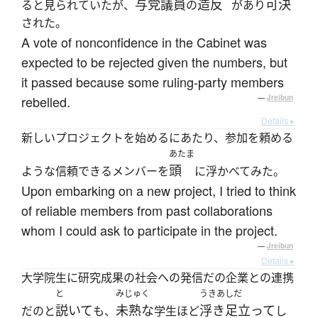
与党
議員
造反
可決
ると見られていたが、
の
があり
された。
A vote of nonconfidence in the Cabinet was
expected to be rejected given the numbers, but
it passed because some ruling-party members
rebelled.
—
Jreibun
Details ▸
新しいプロジェクトを始めるにあたり、参加を頼める
あたま
頭
ような信頼できるメンバーを
に浮かべてみた。
Upon embarking on a new project, I tried to think
of reliable members from past collaborations
whom I could ask to participate in the project.
—
Jreibun
Details ▸
大学院生に研究成果の社会への発信だの企業との連携
と
みじゅく
うきあしだ
説いて
未熟な
浮き足立って
だのと
も、
学生ほど
し