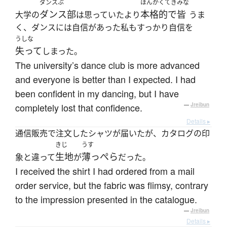
ダンスぶ
ほんかくてき
みな
ダンス部
本格的で
皆
大学の
は思っていたより
うま
く、ダンスには自信があった私もすっかり自信を
うしな
失って
しまった。
The university’s dance club is more advanced
and everyone is better than I expected. I had
been confident in my dancing, but I have
completely lost that confidence.
—
Jreibun
Details ▸
通信販売で注文したシャツが届いたが、カタログの印
きじ
うす
生地
薄っぺら
象と違って
が
だった。
I received the shirt I had ordered from a mail
order service, but the fabric was flimsy, contrary
to the impression presented in the catalogue.
—
Jreibun
Details ▸