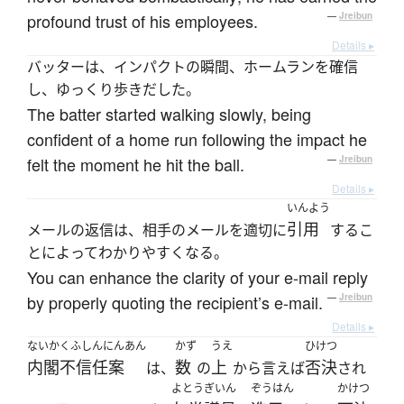
profound trust of his employees.
—
Jreibun
Details ▸
バッターは、インパクトの瞬間、ホームランを確信
し、ゆっくり歩きだした。
The batter started walking slowly, being
confident of a home run following the impact he
felt the moment he hit the ball.
—
Jreibun
Details ▸
いんよう
引用
メールの返信は、相手のメールを適切に
するこ
とによってわかりやすくなる。
You can enhance the clarity of your e-mail reply
by properly quoting the recipient’s e-mail.
—
Jreibun
Details ▸
ないかくふしんにんあん
かず
うえ
ひけつ
内閣不信任案
数
上
否決
は、
の
から言えば
され
よとう
ぎいん
ぞうはん
かけつ