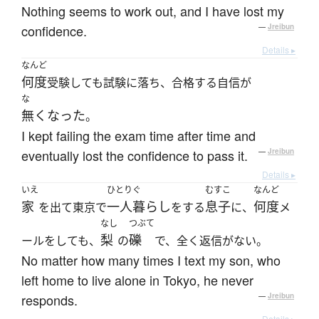
Nothing seems to work out, and I have lost my
confidence.
—
Jreibun
Details ▸
なんど
何度
受験しても試験に落ち、合格する自信が
な
無くなった
。
I kept failing the exam time after time and
eventually lost the confidence to pass it.
—
Jreibun
Details ▸
いえ
ひとりぐ
むすこ
なんど
家
一人暮らし
息子
何度
を出て東京で
をする
に、
メ
なし
つぶて
梨
礫
ールをしても、
の
で、全く返信がない。
No matter how many times I text my son, who
left home to live alone in Tokyo, he never
responds.
—
Jreibun
Details ▸