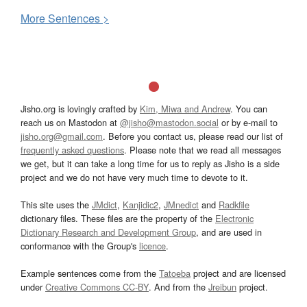
More
S
entences >
Jisho.org is lovingly crafted by
Kim, Miwa and Andrew
. You can
reach us on Mastodon at
@jisho@mastodon.social
or by e-mail to
jisho.org@gmail.com
. Before you contact us, please read our list of
frequently asked questions
. Please note that we read all messages
we get, but it can take a long time for us to reply as Jisho is a side
project and we do not have very much time to devote to it.
This site uses the
JMdict
,
Kanjidic2
,
JMnedict
and
Radkfile
dictionary files. These files are the property of the
Electronic
Dictionary Research and Development Group
, and are used in
conformance with the Group's
licence
.
Example sentences come from the
Tatoeba
project and are licensed
under
Creative Commons CC-BY
. And from the
Jreibun
project.