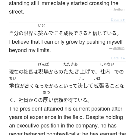
standing still immediately started crossing the
street.
—
Jreibun
Details ▸
いど
挑んで
自分の限界に
こそ成長できると信じている。
I believe that I can only grow by pushing myself
beyond my limits.
—
Jreibun
Details ▸
げんば
たたきあ
しゃない
現場
たたき上げ
社内
現在の社長は
からの
で、
での
ちい
けっ
いば
地位
決して
威張る
が高くなったからといって
ことな
あつ
厚い
く、社員からの
信頼を得ている。
The president attained his current position after
years of experience in the field. Despite holding
an executive position in the company, he has
never behaved bombastically; he has earned the