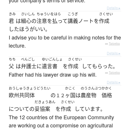
your company’s terms of service.
Details ▸
きみ
さいしん
ちゅういをはら
こうぎ
さくせい
君
は
細心の
注意を払って
講義
ノート
を
作成
したほうがいい
。
I advise you to be careful in making notes for the
lecture.
—
Tatoeba
Details ▸
ちち
べんごし
ゆいごんしょ
さくせい
父
は
弁護士
に
遺言書
を
作成
して
もらった
。
Father had his lawyer draw up his will.
—
Tatoeba
Details ▸
おうしゅうきょうどうたい
かこく
のうさんぶつ
かかく
欧州共同体
の
ヶ国
は
農産物
価格
１２
だきょうあん
さくせい
について
の
妥協案
を
作成
しています
。
The 12 countries of the European Community
are working out a compromise on agricultural