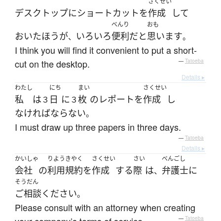
さくせい
デスクトップ
に
ショートカット
を
作成
して
べんり
おも
おいた
ほう
が
いろいろ
便利
だ
と
思います
、
。
I think you will find it convenient to put a short-
cut on the desktop.
—
Tatoeba
Details ▸
わたし
にち
まい
さくせい
私
は
日
に
枚
の
レポート
を
作成
し
３
３
なければならない
。
I must draw up three papers in three days.
—
Tatoeba
Details ▸
かいしゃ
りようきやく
さくせい
さい
べんごし
会社
の
利用規約
を
作成
する
際
は
弁護士
に
、
そうだん
ご相談
ください
。
Please consult with an attorney when creating
—
Tatoeba