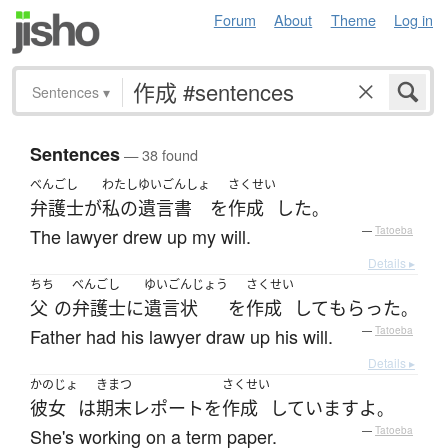
Forum
About
Theme
Log in
Sentences
▾
Sentences
— 38 found
べんごし
わたし
ゆいごんしょ
さくせい
弁護士
が
私の
遺言書
を
作成
した
。
The lawyer drew up my will.
—
Tatoeba
Details ▸
ちち
べんごし
ゆいごんじょう
さくせい
父
の
弁護士
に
遺言状
を
作成
して
もらった
。
Father had his lawyer draw up his will.
—
Tatoeba
Details ▸
かのじょ
きまつ
さくせい
彼女
は
期末
レポート
を
作成
しています
よ
。
She's working on a term paper.
—
Tatoeba