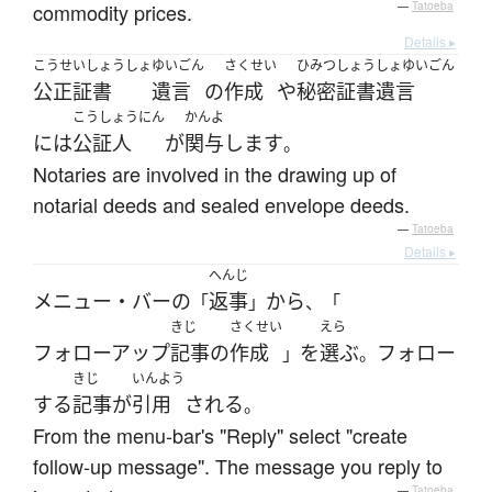
commodity prices.
—
Tatoeba
Details ▸
こうせいしょうしょ
ゆいごん
さくせい
ひみつしょうしょゆいごん
公正証書
遺言
の
作成
や
秘密証書遺言
こうしょうにん
かんよ
には
公証人
が
関与
します
。
Notaries are involved in the drawing up of
notarial deeds and sealed envelope deeds.
—
Tatoeba
Details ▸
へんじ
メニュー・バー
の
返事
から
「
」
、「
きじ
さくせい
えら
フォローアップ
記事
の
作成
を
選ぶ
フォロー
」
。
きじ
いんよう
する
記事
が
引用
される
。
From the menu-bar's "Reply" select "create
follow-up message". The message you reply to
—
Tatoeba