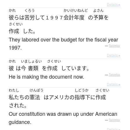
Details ▸
かれ
くろう
かいけいねんど
よさん
彼ら
は
苦労
して
会計年度
の
予算
を
１９９７
さくせい
作成
した
。
They labored over the budget for the fiscal year
1997.
—
Tatoeba
Details ▸
かれ
いま
しょるい
さくせい
彼
は
今
書類
を
作成
しています
。
He is making the document now.
—
Tatoeba
Details ▸
わたし
けんぽう
しどう
か
さくせい
私たち
の
憲法
は
アメリカ
の
指導
下
に
作成
された
。
Our constitution was drawn up under American
guidance.
—
Tatoeba
Details ▸