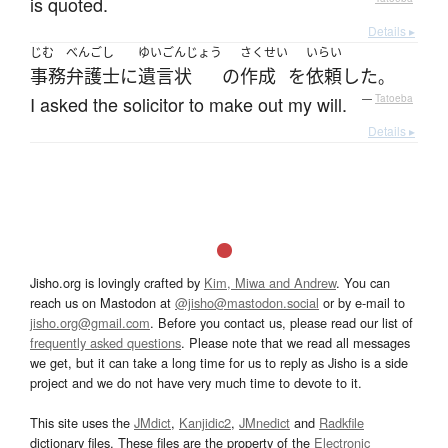
is quoted.
Details ▸
じむ
べんごし
ゆいごんじょう
さくせい
いらい
事務
弁護士
に
遺言状
の
作成
を
依頼
した
。
I asked the solicitor to make out my will.
—
Tatoeba
Details ▸
Jisho.org is lovingly crafted by
Kim, Miwa and Andrew
. You can
reach us on Mastodon at
@jisho@mastodon.social
or by e-mail to
jisho.org@gmail.com
. Before you contact us, please read our list of
frequently asked questions
. Please note that we read all messages
we get, but it can take a long time for us to reply as Jisho is a side
project and we do not have very much time to devote to it.
This site uses the
JMdict
,
Kanjidic2
,
JMnedict
and
Radkfile
dictionary files. These files are the property of the
Electronic