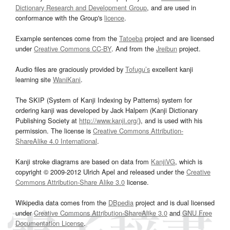
Dictionary Research and Development Group
, and are used in
conformance with the Group's
licence
.
Example sentences come from the
Tatoeba
project and are licensed
under
Creative Commons CC-BY
. And from the
Jreibun
project.
Audio files are graciously provided by
Tofugu’s
excellent kanji
learning site
WaniKani
.
The SKIP (System of Kanji Indexing by Patterns) system for
ordering kanji was developed by Jack Halpern (Kanji Dictionary
Publishing Society at
http://www.kanji.org/
), and is used with his
permission. The license is
Creative Commons Attribution-
ShareAlike 4.0 International
.
Kanji stroke diagrams are based on data from
KanjiVG
, which is
copyright © 2009-2012 Ulrich Apel and released under the
Creative
Commons Attribution-Share Alike 3.0
license.
Wikipedia data comes from the
DBpedia
project and is dual licensed
under
Creative Commons Attribution-ShareAlike 3.0
and
GNU Free
Documentation License
.