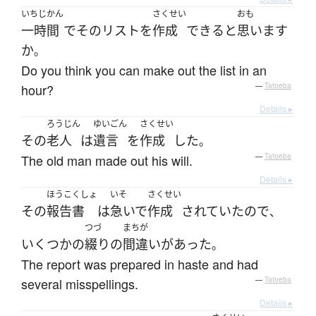
いちじかん
さくせい
おも
一時間
で
その
リスト
を
作成
できる
と
思います
か
。
Do you think you can make out the list in an
hour?
—
Tatoeba
Details ▸
ろうじん
ゆいごん
さくせい
その
老人
は
遺言
を
作成
した
。
The old man made out his will.
—
Tatoeba
Details ▸
ほうこくしょ
いそ
さくせい
その
報告書
は
急いで
作成
されていた
ので
、
つづ
まちが
いくつかの
綴り
の
間違い
が
あった
。
The report was prepared in haste and had
several misspellings.
—
Tatoeba
Details ▸