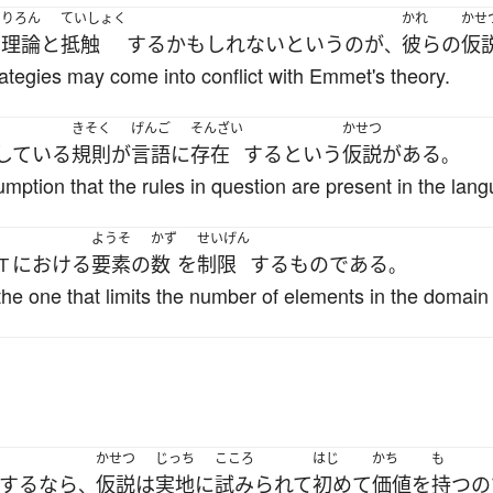
りろん
ていしょく
かれ
かせ
理論
と
抵触
する
かもしれない
と
いう
の
が
彼らの
仮
ト
、
rategies may come into conflict with Emmet's theory.
きそく
げんご
そんざい
かせつ
している
規則
が
言語
に
存在
する
という
仮説
が
ある
。
mption that the rules in question are present in the lan
ようそ
かず
せいげん
における
要素
の
数
を
制限
する
ものである
Ｔ
。
the one that limits the number of elements in the domain 
かせつ
じっち
こころ
はじ
かち
も
する
なら
仮説
は
実地
に
試みられて
初めて
価値
を
持つ
の
、