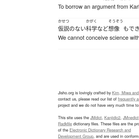
To borrow an argument from Karl P
かせつ
かがく
そうぞう
仮説
の
ない
科学
など
想像
も
で
We cannot conceive science with
Jisho.org is lovingly crafted by
Kim, Miwa and
contact us, please read our list of
frequently 
project and we do not have very much time to 
This site uses the
JMdict
,
Kanjidic2
,
JMnedict
Radkfile
dictionary files. These files are the pr
of the
Electronic Dictionary Research and
Development Group
, and are used in confor