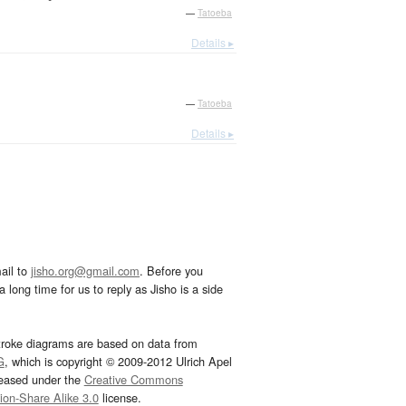
—
Tatoeba
Details ▸
—
Tatoeba
Details ▸
ail to
jisho.org@gmail.com
. Before you
 long time for us to reply as Jisho is a side
troke diagrams are based on data from
G
, which is copyright © 2009-2012 Ulrich Apel
leased under the
Creative Commons
tion-Share Alike 3.0
license.