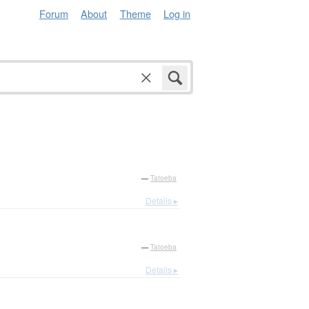
Forum
About
Theme
Log in
—
Tatoeba
Details ▸
—
Tatoeba
Details ▸