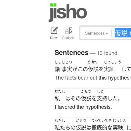
Sentences
▾
Draw
Radicals
Sentences
— 13 found
しょ
じじつ
かせつ
じっしょう
諸
事実
が
この
仮説
を
実証
し
The facts bear out this hypothesi
わたし
かせつ
しじ
私
は
その
仮説
を
支持
した
。
I favored the hypothesis.
わたし
かせつ
てっていてき
じっけん
私たち
の
仮説
は
徹底的な
実験