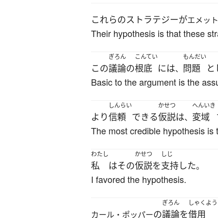
これらの
ストラテジー
が
エメッ
Their hypothesis is that these st
ぎろん
こんてい
もんだい
この
議論
の
根底
には
問題
と
、
Basic to the argument is the assu
しんらい
かせつ
へんいき
より
信頼
できる
仮説
は
変域
、
The most credible hypothesis is 
わたし
かせつ
しじ
私
は
その
仮説
を
支持
した
。
I favored the hypothesis.
ぎろん
しゃくよう
の
議論
を
借用
カール・ポッパー