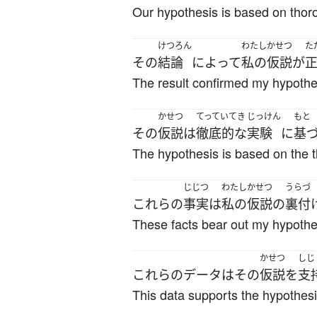
Our hypothesis is based on thor
けつろん
わたし
かせつ
た
その
結論
によって
私の
仮説
が
The result confirmed my hypothe
かせつ
てっていてき
じっけん
もと
その
仮説
は
徹底的な
実験
に
基
The hypothesis is based on the 
じじつ
わたし
かせつ
うらづ
これらの
事実
は
私の
仮説の
裏付
These facts bear out my hypothe
かせつ
しじ
これらの
データ
は
その
仮説
を
支
This data supports the hypothesi