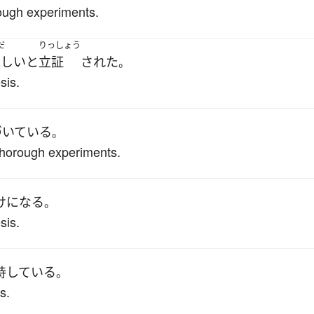
ough experiments.
だ
りっしょう
正しい
と
立証
された
。
sis.
づいている
。
thorough experiments.
け
になる
。
sis.
持
している
。
s.