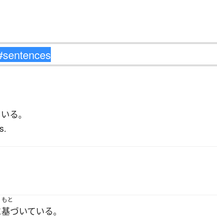
ている
。
s.
もと
に
基づいている
。