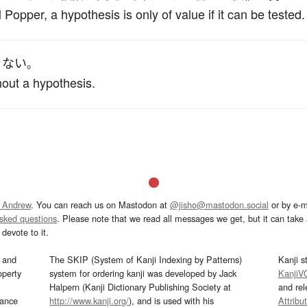
opper, a hypothesis is only of value if it can be tested.
きない
。
out a hypothesis.
 Andrew
. You can reach us on Mastodon at
@jisho@mastodon.social
or by e-m
asked questions
. Please note that we read all messages we get, but it can take a
devote to it.
and
The SKIP (System of Kanji Indexing by Patterns)
Kanji s
operty
system for ordering kanji was developed by Jack
KanjiV
Halpern (Kanji Dictionary Publishing Society at
and re
mance
http://www.kanji.org/
), and is used with his
Attribu