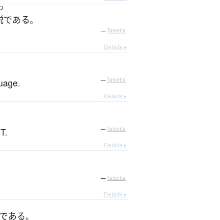
つ
説
である
。
—
Tatoeba
Details ▸
guage.
—
Tatoeba
Details ▸
T.
—
Tatoeba
Details ▸
—
Tatoeba
Details ▸
である
。