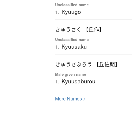
Unclassified name
Kyuugo
1.
きゅうさく 【丘作】
Unclassified name
Kyuusaku
1.
きゅうさぶろう 【丘佐朗】
Male given name
Kyuusaburou
1.
More
N
ames >