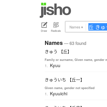
Names
▾
Draw
Radicals
Names
— 63 found
きゅう 【丘】
Family or surname, Given name, gender n
Kyuu
1.
きゅういち 【丘一】
Given name, gender not specified
Kyuuichi
1.