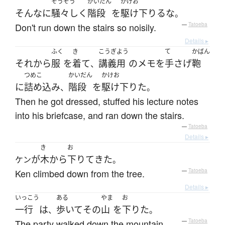
そうぞう
かいだん
かけお
そんなに
騒々しく
階段
を
駆け下りる
な
。
Don't run down the stairs so noisily.
—
Tatoeba
Details ▸
ふく
き
こうぎ
よう
て
かばん
それから
服
を
着て
講義
用
の
メモ
を
手さげ
鞄
、
つめこ
かいだん
かけお
に
詰め込み
階段
を
駆け下りた
、
。
Then he got dressed, stuffed his lecture notes
into his briefcase, and ran down the stairs.
—
Tatoeba
Details ▸
き
お
が
木
から
下りて
きた
ケン
。
Ken climbed down from the tree.
—
Tatoeba
Details ▸
いっこう
ある
やま
お
一行
は
歩いて
その
山
を
下りた
、
。
The party walked down the mountain.
—
Tatoeba