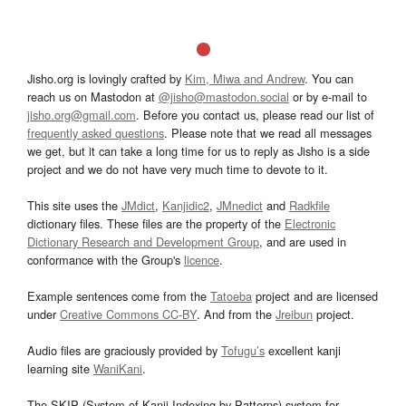
Jisho.org is lovingly crafted by
Kim, Miwa and Andrew
. You can
reach us on Mastodon at
@jisho@mastodon.social
or by e-mail to
jisho.org@gmail.com
. Before you contact us, please read our list of
frequently asked questions
. Please note that we read all messages
we get, but it can take a long time for us to reply as Jisho is a side
project and we do not have very much time to devote to it.
This site uses the
JMdict
,
Kanjidic2
,
JMnedict
and
Radkfile
dictionary files. These files are the property of the
Electronic
Dictionary Research and Development Group
, and are used in
conformance with the Group's
licence
.
Example sentences come from the
Tatoeba
project and are licensed
under
Creative Commons CC-BY
. And from the
Jreibun
project.
Audio files are graciously provided by
Tofugu’s
excellent kanji
learning site
WaniKani
.
The SKIP (System of Kanji Indexing by Patterns) system for