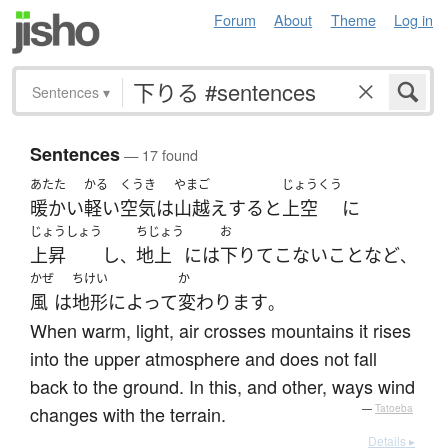
Forum
About
Theme
Log in
Sentences
▾
Sentences
— 17 found
あたた
かる
くうき
やまご
じょうくう
暖かい
軽い
空気
は
山越え
する
と
上空
に
じょうしょう
ちじょう
お
上昇
し
地上
には
下りて
こない
こと
など
、
、
かぜ
ちけい
か
風
は
地形
によって
変わります
。
When warm, light, air crosses mountains it rises
into the upper atmosphere and does not fall
back to the ground. In this, and other, ways wind
changes with the terrain.
—
Tatoeba
Details ▸