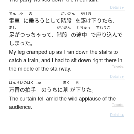
Details ▸
でんしゃ
の
かいだん
かけお
電車
に
乗ろう
として
階段
を
駆け下りたら
、
あし
かいだん
とちゅう
すわりこ
足がつっ
ちゃって
階段
の
途中
で
座り込んで
、
しまった
。
My leg cramped up as I ran down the stairs to
catch a train, and I had to sit down right there in
the middle of the stairway.
—
Tatoeba
Details ▸
ばんらいのはくしゅ
まく
お
万雷の拍手
の
うち
に
幕
が
下りた
。
The curtain fell amid the wild applause of the
audience.
—
Tatoeba
Details ▸