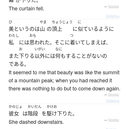
幕
が
下りた
。
The curtain fell.
—
Tatoeba
Details ▸
び
やま
ちょうじょう
に
美
というのは
山
の
頂上
に
似ている
よう
に
わたし
おも
つ
私
には
思われた
そこ
に
着いて
しまえば
。
、
お
いがい
なに
また
下りる
以外
には
何も
する
こと
が
ない
の
である
。
It seemed to me that beauty was like the summit
of a mountain peak; when you had reached it
there was nothing to do but to come down again.
—
Tatoeba
Details ▸
かのじょ
かいだん
かけお
彼女
は
階段
を
駆け下りた
。
She dashed downstairs.
—
Tatoeba