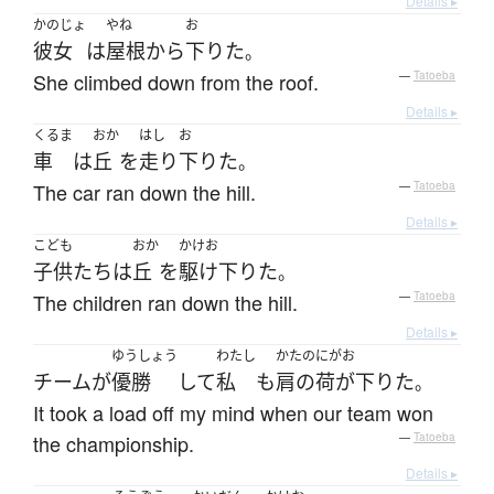
Details ▸
かのじょ
やね
お
彼女
は
屋根
から
下りた
。
She climbed down from the roof.
—
Tatoeba
Details ▸
くるま
おか
はし
お
車
は
丘
を
走り
下りた
。
The car ran down the hill.
—
Tatoeba
Details ▸
こども
おか
かけお
子供たち
は
丘
を
駆け下りた
。
The children ran down the hill.
—
Tatoeba
Details ▸
ゆうしょう
わたし
かたのにがお
チーム
が
優勝
して
私
も
肩の荷が下りた
。
It took a load off my mind when our team won
the championship.
—
Tatoeba
Details ▸