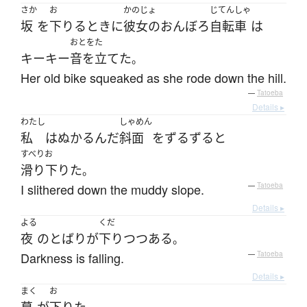
さか
お
かのじょ
じてんしゃ
坂
を
下りる
とき
に
彼女の
おんぼろ
自転車
は
おとをた
キーキー
音を立てた
。
Her old bike squeaked as she rode down the hill.
—
Tatoeba
Details ▸
わたし
しゃめん
私
は
ぬかるんだ
斜面
を
ずるずると
すべりお
滑り下りた
。
I slithered down the muddy slope.
—
Tatoeba
Details ▸
よる
くだ
夜
の
とばり
が
下り
つつある
。
Darkness is falling.
—
Tatoeba
Details ▸
まく
お