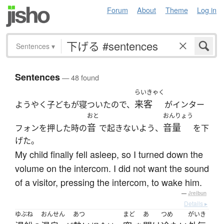
Forum
About
Theme
Log in
Sentences
▾
Sentences
— 48 found
らいきゃく
来客
ようやく子どもが寝ついたので、
がインター
おと
おんりょう
音
音量
フォンを押した時の
で起きないよう、
を下
げた。
My child finally fell asleep, so I turned down the
volume on the intercom. I did not want the sound
of a visitor, pressing the intercom, to wake him.
—
Jreibun
Details ▸
ゆぶね
おんせん
あつ
まど
あ
つめ
がいき