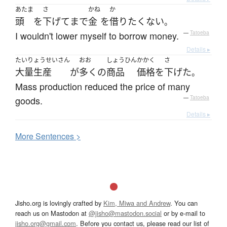
あたま
さ
かね
か
頭
を
下げて
まで
金
を
借り
たくない
。
I wouldn't lower myself to borrow money.
—
Tatoeba
Details ▸
たいりょうせいさん
おお
しょうひん
かかく
さ
大量生産
が
多く
の
商品
価格
を
下げた
。
Mass production reduced the price of many
goods.
—
Tatoeba
Details ▸
More
S
entences >
Jisho.org is lovingly crafted by
Kim, Miwa and Andrew
. You can
reach us on Mastodon at
@jisho@mastodon.social
or by e-mail to
jisho.org@gmail.com
. Before you contact us, please read our list of