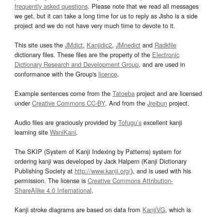
frequently asked questions
. Please note that we read all messages
we get, but it can take a long time for us to reply as Jisho is a side
project and we do not have very much time to devote to it.
This site uses the
JMdict
,
Kanjidic2
,
JMnedict
and
Radkfile
dictionary files. These files are the property of the
Electronic
Dictionary Research and Development Group
, and are used in
conformance with the Group's
licence
.
Example sentences come from the
Tatoeba
project and are licensed
under
Creative Commons CC-BY
. And from the
Jreibun
project.
Audio files are graciously provided by
Tofugu’s
excellent kanji
learning site
WaniKani
.
The SKIP (System of Kanji Indexing by Patterns) system for
ordering kanji was developed by Jack Halpern (Kanji Dictionary
Publishing Society at
http://www.kanji.org/
), and is used with his
permission. The license is
Creative Commons Attribution-
ShareAlike 4.0 International
.
Kanji stroke diagrams are based on data from
KanjiVG
, which is