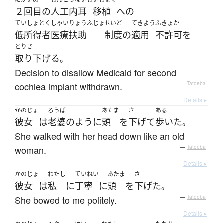
２回
目
の
人工内耳
移植
へ
の
ていしょとくしゃいりょうふじょ
せいど
てきよう
ふきょか
低所得者医療扶助
制度
の
適用
不許可
を
とりさ
取り下げる
。
Decision to disallow Medicaid for second
cochlea implant withdrawn.
—
Tatoeba
Details ▸
かのじょ
ろうば
あたま
さ
ある
彼女
は
老婆
のように
頭
を
下げて
歩いた
。
She walked with her head down like an old
woman.
—
Tatoeba
Details ▸
かのじょ
わたし
ていねい
あたま
さ
彼女
は
私
に
丁寧
に
頭
を
下げた
。
She bowed to me politely.
—
Tatoeba
Details ▸