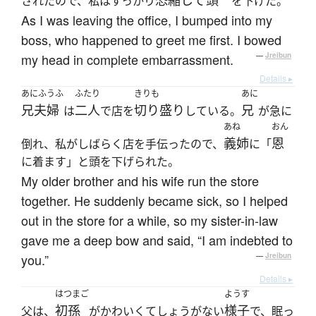
恐縮して
頭
されたので、私はすっかり
を下げた。
As I was leaving the office, I bumped into my
boss, who happened to greet me first. I bowed
my head in complete embarrassment.
—
Jreibun
Details ▸
あにふうふ
ふたり
きりも
あに
兄夫婦
二人
切り盛り
兄
は
で店を
している。
が急に
あね
おん
義姉
恩
倒れ、私がしばらく店を手伝ったので、
に「
に着ます」と頭を下げられた。
My older brother and his wife run the store
together. He suddenly became sick, so I helped
out in the store for a while, so my sister-in-law
gave me a deep bow and said, “I am indebted to
you.”
—
Jreibun
Details ▸
はつまご
ようす
初孫
様子
父は、
がかわいくてしょうがない
で、眠っ