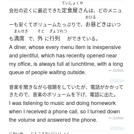
ていしょくや
定食屋さん
会社の近くに最近できた
は、どのメニュ
おひる
お昼どき
ーも安くてボリュームたっぷりで、
はいつ
まんせき
そと
ぎょうれつ
満席
外
行列
も
で、
に
ができている。
A diner, whose every menu item is inexpensive
and plentiful, which has recently opened near
my office, is always full at lunchtime, with a long
queue of people waiting outside.
—
Jreibun
Details ▸
音楽を聞きながら宿題をしていたが、電話がかかって
きたので、音楽のボリュームを下げ、電話に出た。
I was listening to music and doing homework
when I received a phone call, so I turned down
the volume and answered the phone.
—
Jreibun
Details ▸
にかい
め
じんこうないじ
いしょく