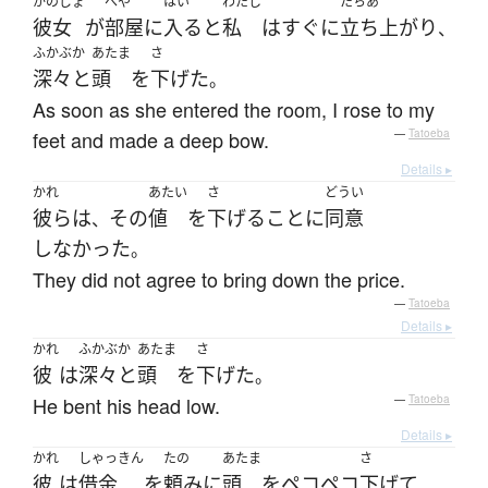
かのじょ
へや
はい
わたし
たちあ
彼女
が
部屋
に
入る
と
私
は
すぐに
立ち上がり
、
ふかぶか
あたま
さ
深々と
頭
を
下げた
。
As soon as she entered the room, I rose to my
feet and made a deep bow.
—
Tatoeba
Details ▸
かれ
あたい
さ
どうい
彼ら
は
その
値
を
下げる
こと
に
同意
、
しなかった
。
They did not agree to bring down the price.
—
Tatoeba
Details ▸
かれ
ふかぶか
あたま
さ
彼
は
深々と
頭
を
下げた
。
He bent his head low.
—
Tatoeba
Details ▸
かれ
しゃっきん
たの
あたま
さ
彼
は
借金
を
頼み
に
頭
を
ペコペコ
下げて