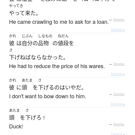
やってき
やって来た
。
He came crawling to me to ask for a loan.
—
Tatoeba
Details ▸
かれ
じぶん
しなもの
ねだん
彼
は
自分
の
品物
の
値段
を
さ
下げねばならなかった
。
He had to reduce the price of his wares.
—
Tatoeba
Details ▸
かれ
あたま
さ
彼
に
頭
を
下げる
の
は
いや
だ
。
I don't want to bow down to him.
—
Tatoeba
Details ▸
あたま
さ
頭
を
下げろ
！
Duck!
—
Tatoeba
Details ▸