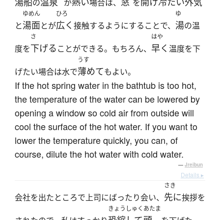
湯船
温泉
熱い
窓
開け
冷たい
外気
の
が
場合は、
を
ゆめん
ひろ
ゆ
湯面
広く
湯
と
とが
接触するようにすることで、
の温
さ
はや
下げる
早く
度を
ことができる。もちろん、
温度を下
うす
薄めて
げたい場合は水で
もよい。
If the hot spring water in the bathtub is too hot,
the temperature of the water can be lowered by
opening a window so cold air from outside will
cool the surface of the hot water. If you want to
lower the temperature quickly, you can, of
course, dilute the hot water with cold water.
—
Jreibun
Details ▸
さき
先に
会社を出たところで上司にばったり会い、
挨拶を
きょうしゅく
あたま