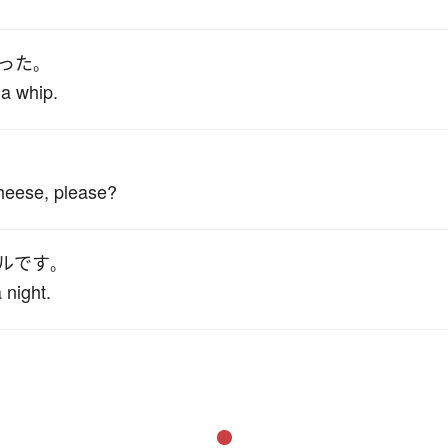
った
。
 a whip.
heese, please?
ル
です
。
 night.