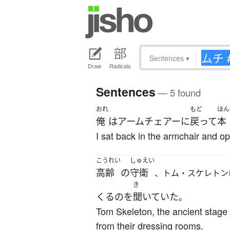
Sentences
▾
Draw
Radicals
Sentences
— 5 found
おれ
もど
ほん
俺
は
アームチェアー
に
戻って
本
I sat back in the armchair and o
こうれい
しゅえい
高齢
の
守衛
、トム・スケレトン
き
くる
の
を
聞いていた
。
Tom Skeleton, the ancient stage d
from their dressing rooms.