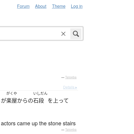
Forum
About
Theme
Log in
—
Tatoeba
Details ▸
がくや
いしだん
ち
が
楽屋
から
の
石段
を
上って
e actors came up the stone stairs
—
Tatoeba