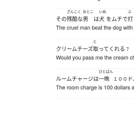
ざんこく
おとこ
いぬ
ぶ
その
残酷な
男
は
犬
を
ムチ
で
打
The cruel man beat the dog with
と
クリームチーズ
取って
くれる
？
Would you pass me the cream c
ひとばん
ルームチャージ
は
一晩
ド
１００
The room charge is 100 dollars a