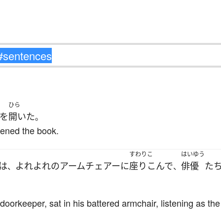
ひら
を
開いた
。
pened the book.
すわりこ
はいゆう
は
よれよれ
の
アームチェアー
に
座りこんで
俳優
た
、
、
oorkeeper, sat in his battered armchair, listening as th