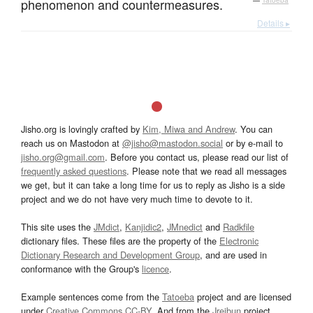
phenomenon and countermeasures.
—
Tatoeba
Details ▸
Jisho.org is lovingly crafted by
Kim, Miwa and Andrew
. You can
reach us on Mastodon at
@jisho@mastodon.social
or by e-mail to
jisho.org@gmail.com
. Before you contact us, please read our list of
frequently asked questions
. Please note that we read all messages
we get, but it can take a long time for us to reply as Jisho is a side
project and we do not have very much time to devote to it.
This site uses the
JMdict
,
Kanjidic2
,
JMnedict
and
Radkfile
dictionary files. These files are the property of the
Electronic
Dictionary Research and Development Group
, and are used in
conformance with the Group's
licence
.
Example sentences come from the
Tatoeba
project and are licensed
under
Creative Commons CC-BY
. And from the
Jreibun
project.