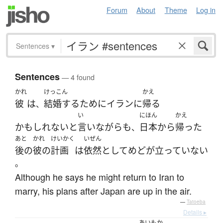
Forum
About
Theme
Log in
Sentences
▾
Sentences
— 4 found
かれ
けっこん
かえ
彼
は
結婚する
ために
イラン
に
帰る
、
い
にほん
かえ
かもしれない
と
言い
ながらも
日本
から
帰った
、
あと
かれ
けいかく
いぜん
後の
彼の
計画
は
依然として
めどが立っていない
。
Although he says he might return to Iran to
marry, his plans after Japan are up in the air.
—
Tatoeba
Details ▸
あいもか