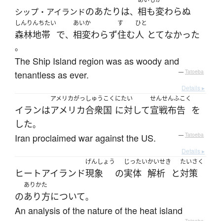
の
あたり
は
相も変わらぬ
シップ・アイランド
、
しんりんちたい
あいか
す
ひと
森林地帯
で
相変わらず
住む
人
とて
なかった
、
。
The Ship Island region was as woody and
tenantless as ever.
—
Tatoeba
Details ▸
アメリカがっしゅうこく
にたい
せんせんふこく
イラン
は
アメリカ合衆国
に対して
宣戦布告
を
した
。
Iran proclaimed war against the US.
—
Tatoeba
Details ▸
げんしょう
じったい
かいせき
たいさく
ヒートアイランド
現象
の
実体
解析
と
対策
ありかた
の
あり方
について
。
An analysis of the nature of the heat island