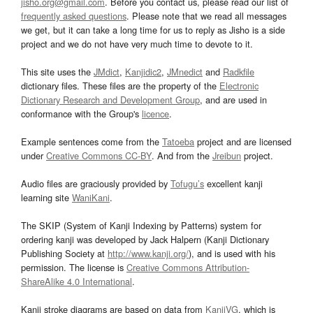
jisho.org@gmail.com
. Before you contact us, please read our list of
frequently asked questions
. Please note that we read all messages
we get, but it can take a long time for us to reply as Jisho is a side
project and we do not have very much time to devote to it.
This site uses the
JMdict
,
Kanjidic2
,
JMnedict
and
Radkfile
dictionary files. These files are the property of the
Electronic
Dictionary Research and Development Group
, and are used in
conformance with the Group's
licence
.
Example sentences come from the
Tatoeba
project and are licensed
under
Creative Commons CC-BY
. And from the
Jreibun
project.
Audio files are graciously provided by
Tofugu’s
excellent kanji
learning site
WaniKani
.
The SKIP (System of Kanji Indexing by Patterns) system for
ordering kanji was developed by Jack Halpern (Kanji Dictionary
Publishing Society at
http://www.kanji.org/
), and is used with his
permission. The license is
Creative Commons Attribution-
ShareAlike 4.0 International
.
Kanji stroke diagrams are based on data from
KanjiVG
, which is