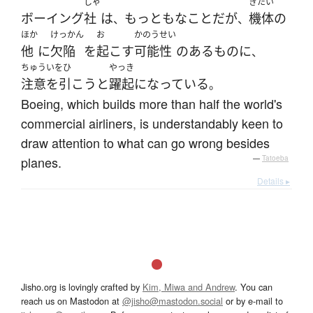
しゃ
きたい
ボーイング
社
は
もっともな
こと
だ
が
機体
の
、
、
ほか
けっかん
お
かのうせい
他
に
欠陥
を
起こす
可能性
の
ある
もの
に
、
ちゅういをひ
やっき
注意を引こう
と
躍起
になっている
。
Boeing, which builds more than half the world's
commercial airliners, is understandably keen to
draw attention to what can go wrong besides
planes.
—
Tatoeba
Details ▸
Jisho.org is lovingly crafted by
Kim, Miwa and Andrew
. You can
reach us on Mastodon at
@jisho@mastodon.social
or by e-mail to