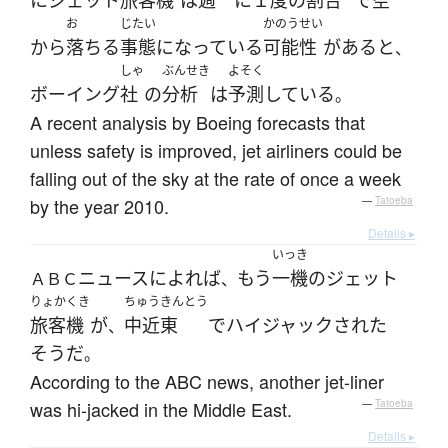
に
ジェット
旅客機
は
週
に
１度
の
割合
で
空
お
じたい
かのうせい
から
落ちる
事態
になっている
可能性
が
ある
と
、
しゃ
ぶんせき
よそく
ボーイング
社
の
分析
は
予測
している
。
A recent analysis by Boeing forecasts that
unless safety is improved, jet airliners could be
falling out of the sky at the rate of once a week
by the year 2010.
—
Tatoeba
Details ▸
いっき
ニュース
によれば
もう
一機
の
ジェット
ＡＢＣ
、
りょかくき
ちゅうきんとう
旅客機
が
中近東
で
ハイジャック
された
、
そうだ
。
According to the ABC news, another jet-liner
was hi-jacked in the Middle East.
—
Tatoeba
Details ▸