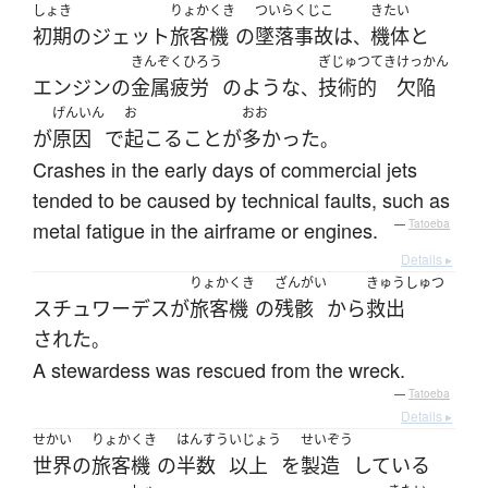
しょき
りょかくき
ついらくじこ
きたい
初期の
ジェット
旅客機
の
墜落事故
は
機体
と
、
きんぞくひろう
ぎじゅつてき
けっかん
エンジン
の
金属疲労
の
ような
技術的
欠陥
、
げんいん
お
おお
が
原因
で
起こる
こと
が
多かった
。
Crashes in the early days of commercial jets
tended to be caused by technical faults, such as
metal fatigue in the airframe or engines.
—
Tatoeba
Details ▸
りょかくき
ざんがい
きゅうしゅつ
スチュワーデス
が
旅客機
の
残骸
から
救出
された
。
A stewardess was rescued from the wreck.
—
Tatoeba
Details ▸
せかい
りょかくき
はんすう
いじょう
せいぞう
世界
の
旅客機
の
半数
以上
を
製造
している