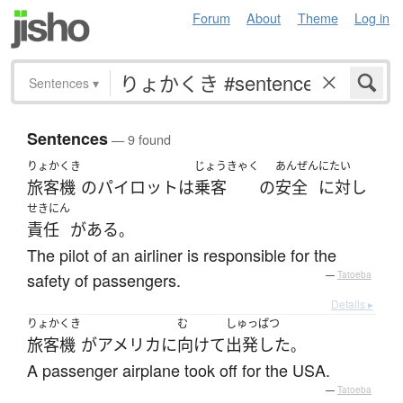
Forum
About
Theme
Log in
Sentences
▾
Sentences
— 9 found
りょかくき
じょうきゃく
あんぜん
にたい
旅客機
の
パイロット
は
乗客
の
安全
に対し
せきにん
責任
が
ある
。
The pilot of an airliner is responsible for the
safety of passengers.
—
Tatoeba
Details ▸
りょかくき
む
しゅっぱつ
旅客機
が
アメリカ
に
向けて
出発した
。
A passenger airplane took off for the USA.
—
Tatoeba