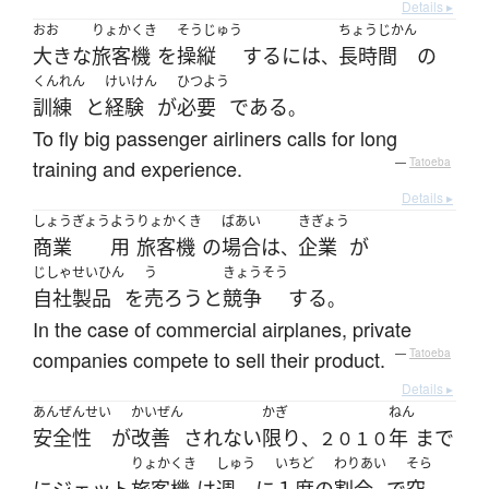
Details ▸
おお
りょかくき
そうじゅう
ちょうじかん
大きな
旅客機
を
操縦
する
には
長時間
の
、
くんれん
けいけん
ひつよう
訓練
と
経験
が
必要
である
。
To fly big passenger airliners calls for long
training and experience.
—
Tatoeba
Details ▸
しょうぎょう
よう
りょかくき
ばあい
きぎょう
商業
用
旅客機
の
場合
は
企業
が
、
じしゃせいひん
う
きょうそう
自社製品
を
売ろう
と
競争
する
。
In the case of commercial airplanes, private
companies compete to sell their product.
—
Tatoeba
Details ▸
あんぜんせい
かいぜん
かぎ
ねん
安全性
が
改善
されない
限り
年
まで
、２０１０
りょかくき
しゅう
いちど
わりあい
そら