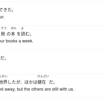
できた
。
ur.
さつ
ほん
よ
冊
の
本
を
読む
４
。
our books a week.
んだ
。
たかい
けんざい
他界
した
が
ほか
は
健在
だ
、
。
d away, but the others are still with us.