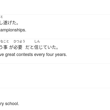
しと
し遂げた
。
hampionships.
こな
こと
ひつよう
しん
う
事
が
必要
だ
と
信じていた
。
ve great contests every four years.
ry school.