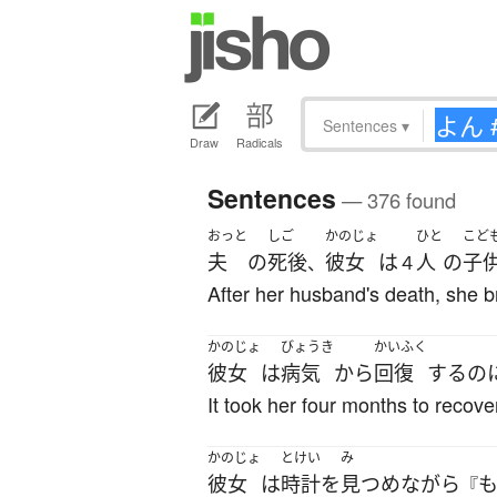
Sentences
▾
Draw
Radicals
Sentences
— 376 found
おっと
しご
かのじょ
ひと
こど
夫
の
死後
彼女
は
人
の
子
、
４
After her husband's death, she br
かのじょ
びょうき
かいふく
彼女
は
病気
から
回復
する
の
It took her four months to recove
かのじょ
とけい
み
彼女
は
時計
を
見つめ
ながら
『