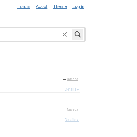
Forum
About
Theme
Log in
—
Tatoeba
Details ▸
—
Tatoeba
Details ▸