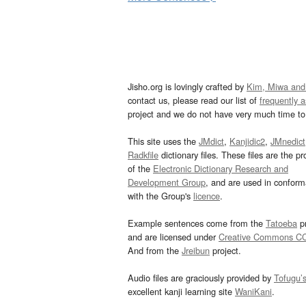
Jisho.org is lovingly crafted by
Kim, Miwa and
contact us, please read our list of
frequently 
project and we do not have very much time to 
This site uses the
JMdict
,
Kanjidic2
,
JMnedict
Radkfile
dictionary files. These files are the pr
of the
Electronic Dictionary Research and
Development Group
, and are used in confor
with the Group's
licence
.
Example sentences come from the
Tatoeba
pr
and are licensed under
Creative Commons C
And from the
Jreibun
project.
Audio files are graciously provided by
Tofugu’
excellent kanji learning site
WaniKani
.