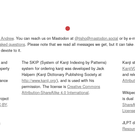
 Andrew
. You can reach us on Mastodon at
@jisho@mastodon.social
or by e-m
asked questions
. Please note that we read all messages we get, but it can take a
devote to it.
and
The SKIP (System of Kanji Indexing by Patterns)
Kanji s
operty
system for ordering kanji was developed by Jack
KanjiV
Halpern (Kanji Dictionary Publishing Society at
and re
mance
http://www.kanji.org/
), and is used with his
Attribu
permission. The license is
Creative Commons
Attribution-ShareAlike 4.0 International
.
Wikipe
oject
is dual
C-BY
.
ShareAl
Licens
s
JLPT d
Resour