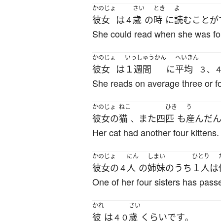
かのじょ
さい
とき
よ
彼女
は
歳
の
時
に
読む
ことが
４
She could read when she was fo
かのじょ
いっしゅうかん
へいきん
彼女
は
１週間
に
平均
３、
She reads on average three or f
かのじょ
ねこ
ひき
う
彼女の
猫
また
四
匹
も
産んだ
、
Her cat had another four kittens.
かのじょ
にん
しまい
ひとり
彼女の
人
の
姉妹
の
うち
１人
は
４
One of her four sisters has passe
かれ
さい
彼
は
歳
くらい
です
４０
。