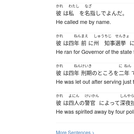
かれ
わたし
なざ
彼
は
私
を
名指し
で
よんだ
。
He called me by name.
かれ
ねん
まえ
しゅう
ちじ
せんきょ
彼
は
四
年
前
に
州
知事
選挙
He ran for Governor of the state 
かれ
ねん
けいき
に
ねん
彼
は
四
年
刑期
の
ところを
二
年
He was let out after serving just
かれ
よにん
けいかん
しんや
彼
は
四人
の
警官
によって
深夜
He was spirited away by four polic
More
S
entences >