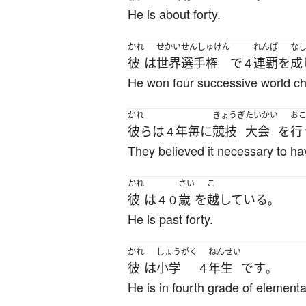
He is about forty.
かれ
せかいせんしゅけん
れんぱ
な
彼
は
世界選手権
で
連覇
を
成
４
He won four successive world c
かれ
きょうぎ
たいかい
お
彼ら
は
年毎
に
競技
大会
を
行
４
They believed it necessary to ha
かれ
さい
こ
彼
は
歳
を
越している
４０
。
He is past forty.
かれ
しょうがく
ねんせい
彼
は
小学
年生
です
４
。
He is in fourth grade of elementa