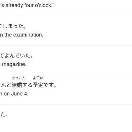
's already four o'clock."
て
しまった
。
on the examination.
て
よんでいた
。
e magazine.
けっこん
よてい
さん
と
結婚する
予定
です
。
n on June 4.
りた
。