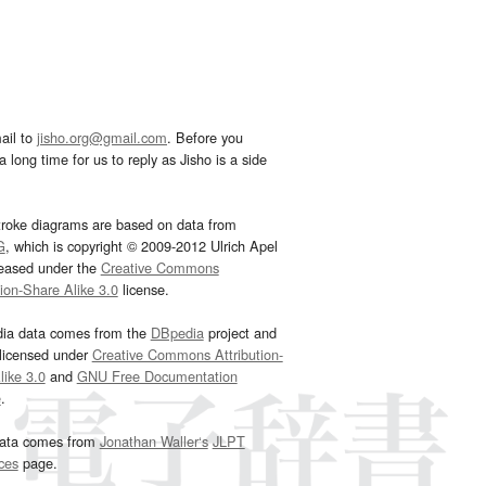
ail to
jisho.org@gmail.com
. Before you
 long time for us to reply as Jisho is a side
troke diagrams are based on data from
G
, which is copyright © 2009-2012 Ulrich Apel
leased under the
Creative Commons
tion-Share Alike 3.0
license.
dia data comes from the
DBpedia
project and
 licensed under
Creative Commons Attribution-
ike 3.0
and
GNU Free Documentation
e
.
ata comes from
Jonathan Waller‘s
JLPT
ces
page.