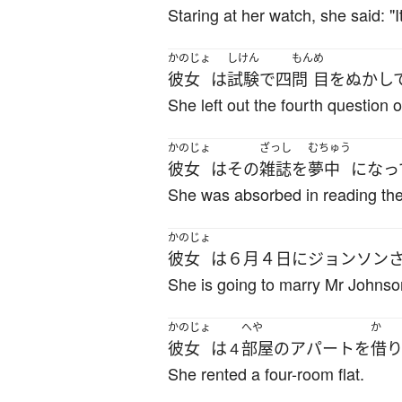
Staring at her watch, she said: "It
かのじょ
しけん
もん
め
彼女
は
試験
で
四
問
目
を
ぬかし
She left out the fourth question 
かのじょ
ざっし
むちゅう
彼女
は
その
雑誌
を
夢中
になっ
She was absorbed in reading th
かのじょ
彼女
は
６月
４日
に
ジョンソン
She is going to marry Mr Johnso
かのじょ
へや
か
彼女
は
部屋
の
アパート
を
借
４
She rented a four-room flat.