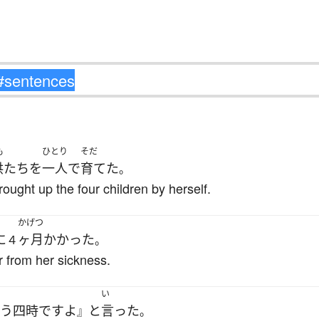
も
ひとり
そだ
供たち
を
一人で
育てた
。
ought up the four children by herself.
かげつ
に
ヶ月
かかった
４
。
r from her sickness.
い
もう
四時
です
よ
と
言った
』
。