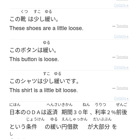
Details ▸
くつ
すこ
ゆる
この
靴
は
少し
緩い
。
These shoes are a little loose.
—
Tatoeba
Details ▸
ゆる
この
ボタン
は
緩い
。
This button is loose.
—
Tatoeba
Details ▸
すこ
ゆる
この
シャツ
は
少し
緩い
です
。
This shirt is a little bit loose.
—
Tatoeba
Details ▸
にほん
へんさい
きかん
ねん
りりつ
ぜんご
日本
の
は
返済
期間
年
利率
前後
ＯＤＡ
３０
、
２％
じょうけん
ゆる
えんしゃっかん
だいぶぶん
という
条件
の
緩い
円借款
が
大部分
を
し