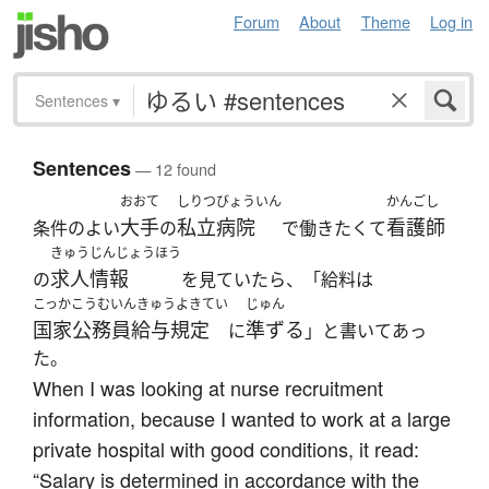
Forum
About
Theme
Log in
Sentences
▾
Sentences
— 12 found
おおて
しりつびょういん
かんごし
大手
私立病院
看護師
条件のよい
の
で働きたくて
きゅうじんじょうほう
求人情報
の
を見ていたら、「給料は
こっかこうむいんきゅうよきてい
じゅん
国家公務員給与規定
準ずる
に
」と書いてあっ
た。
When I was looking at nurse recruitment
information, because I wanted to work at a large
private hospital with good conditions, it read:
“Salary is determined in accordance with the