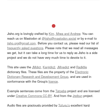
Jisho.org is lovingly crafted by
Kim, Miwa and Andrew
. You can
reach us on Mastodon at
@jisho@mastodon.social
or by e-mail to
jisho.org@gmail.com
. Before you contact us, please read our list of
frequently asked questions
. Please note that we read all messages
we get, but it can take a long time for us to reply as Jisho is a side
project and we do not have very much time to devote to it.
This site uses the
JMdict
,
Kanjidic2
,
JMnedict
and
Radkfile
dictionary files. These files are the property of the
Electronic
Dictionary Research and Development Group
, and are used in
conformance with the Group's
licence
.
Example sentences come from the
Tatoeba
project and are licensed
under
Creative Commons CC-BY
. And from the
Jreibun
project.
Audio files are graciously provided by
Tofugu’s
excellent kanji