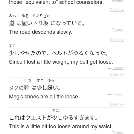
those “equivalent to” school counselors.
Details ▸
みち
ゆる
くだりざか
道
は
緩い
下り坂
になっている
。
The road descends slowly.
—
Tatoeba
Details ▸
すこ
少し
やせた
ので
ベルト
が
ゆるく
なった
、
。
Since I lost a little weight, my belt got loose.
—
Tatoeba
Details ▸
くつ
すこ
ゆる
の
靴
は
少し
緩い
メグ
。
Meg's shoes are a little loose.
—
Tatoeba
Details ▸
すこ
これ
は
ウエスト
が
少し
ゆる
すぎます
。
This is a little bit too loose around my waist.
—
Tatoeba