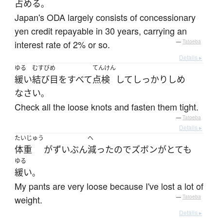
占める
。
Japan's ODA largely consists of concessionary
yen credit repayable in 30 years, carrying an
interest rate of 2% or so.
—
Tatoeba
Details ▸
ゆる
むすびめ
てんけん
緩い
結び目
を
すべて
点検
して
しっかり
しめ
なさい
。
Check all the loose knots and fasten them tight.
—
Tatoeba
Details ▸
たいじゅう
へ
体重
が
ずいぶん
減った
ので
ズボン
が
とても
ゆる
緩い
。
My pants are very loose because I've lost a lot of
weight.
—
Tatoeba
Details ▸