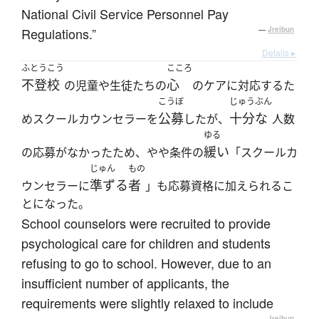
National Civil Service Personnel Pay
Regulations.”
—
Jreibun
Details ▸
ふとうこう
こころ
不登校
心
の児童や生徒たちの
のケアに対応するた
こうぼ
じゅうぶん
公募
十分な
めスクールカウンセラーを
したが、
人数
ゆる
緩い
の応募がなかったため、やや条件の
「スクールカ
じゅん
もの
準ずる
者
ウンセラーに
」も応募資格に加えられるこ
とになった。
School counselors were recruited to provide
psychological care for children and students
refusing to go to school. However, due to an
insufficient number of applicants, the
requirements were slightly relaxed to include
—
Jreibun