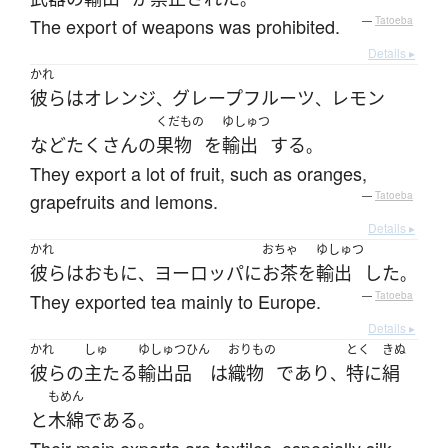
The export of weapons was prohibited.
—
Tatoeba
Details ▸
かれ
彼ら
は
オレンジ
グレープフルーツ
レモン
、
、
くだもの
ゆしゅつ
など
たくさん
の
果物
を
輸出
する
。
They export a lot of fruit, such as oranges,
grapefruits and lemons.
—
Tatoeba
Details ▸
かれ
おちゃ
ゆしゅつ
彼ら
は
おもに
ヨーロッパ
に
お茶
を
輸出
した
、
。
They exported tea mainly to Europe.
—
Tatoeba
Details ▸
かれ
しゅ
ゆしゅつひん
おりもの
とく
きぬ
彼らの
主たる
輸出品
は
織物
であり
特に
絹
、
もめん
と
木綿
である
。