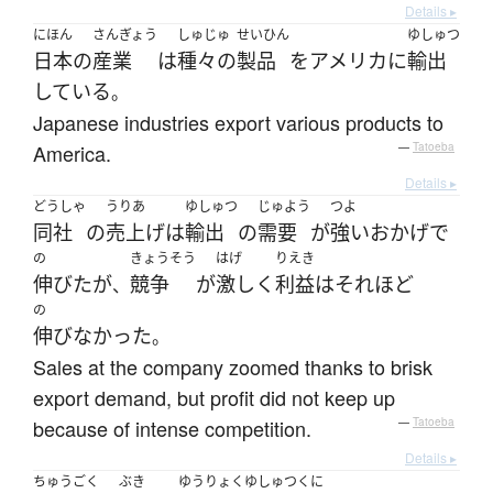
Details ▸
にほん
さんぎょう
しゅじゅ
せいひん
ゆしゅつ
日本
の
産業
は
種々の
製品
を
アメリカ
に
輸出
している
。
Japanese industries export various products to
America.
—
Tatoeba
Details ▸
どうしゃ
うりあ
ゆしゅつ
じゅよう
つよ
同社
の
売上げ
は
輸出
の
需要
が
強い
おかげで
の
きょうそう
はげ
りえき
伸びた
が
競争
が
激しく
利益
は
それほど
、
の
伸びなかった
。
Sales at the company zoomed thanks to brisk
export demand, but profit did not keep up
because of intense competition.
—
Tatoeba
Details ▸
ちゅうごく
ぶき
ゆうりょく
ゆしゅつ
くに