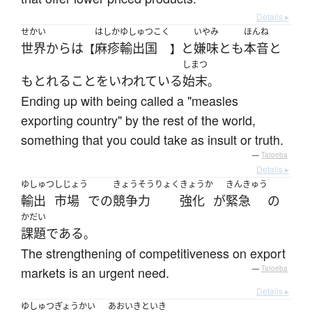
Details ▸
せかい
はしか
ゆしゅつこく
いやみ
ほんね
世界
から
は
麻疹
輸出国
と
嫌味
と
も
本音
と
【
】
しまつ
も
とれる
こと
を
いわれている
始末
。
Ending up with being called a "measles
exporting country" by the rest of the world,
something that you could take as insult or truth.
—
Tatoeba
Details ▸
ゆしゅつ
しじょう
きょうそうりょく
きょうか
きんきゅう
輸出
市場
で
の
競争力
強化
が
緊急
の
かだい
課題
である
。
The strengthening of competitiveness on export
markets is an urgent need.
—
Tatoeba
Details ▸
ゆしゅつ
ぎょうかい
あおいきといき