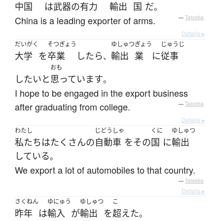
中国
は
武器
の
有力
輸出
国
だ
。
China is a leading exporter of arms.
—
Tatoeba
Details ▸
だいがく
そつぎょう
ゆしゅつ
ぎょう
じゅうじ
大学
を
卒業
したら
輸出
業
に
従事
、
おも
したい
と
思っています
。
I hope to be engaged in the export business
after graduating from college.
—
Tatoeba
Details ▸
わたし
じどうしゃ
くに
ゆしゅつ
私たち
は
たくさん
の
自動車
を
その
国
に
輸出
している
。
We export a lot of automobiles to that country.
—
Tatoeba
Details ▸
さくねん
ゆにゅう
ゆしゅつ
こ
昨年
は
輸入
が
輸出
を
超えた
。