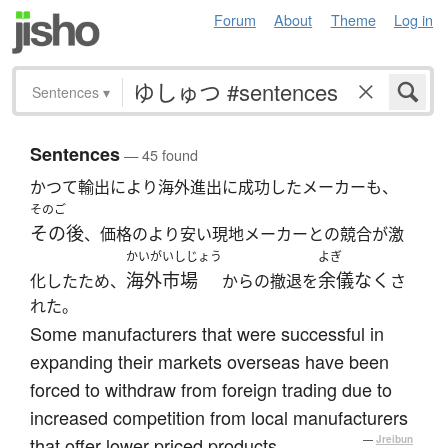
Forum
About
Theme
Log in
Sentences
▾
Sentences
— 45 found
かつて輸出により海外進出に成功したメーカーも、
そのご
その後
、価格のより安い現地メーカーとの競合が激
かいがいしじょう
よぎ
海外市場
余儀なく
化したため、
からの撤退を
さ
れた。
Some manufacturers that were successful in
expanding their markets overseas have been
forced to withdraw from foreign trading due to
increased competition from local manufacturers
that offer lower priced products.
—
Jreibun