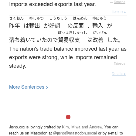
Imports exceeded exports last year.
—
Tatoeba
Details ▸
さくねん
ゆしゅつ
こうちょう
はんめん
ゆにゅう
昨年
は
輸出
が
好調
の
反面
輸入
が
、
ぼうえきしゅうし
かいぜん
落ち着いていた
ので
貿易収支
は
改善
した
。
The nation's trade balance improved last year as
exports were strong, while imports remained
steady.
—
Tatoeba
Details ▸
More
S
entences >
Jisho.org is lovingly crafted by
Kim, Miwa and Andrew
. You can
reach us on Mastodon at
@jisho@mastodon.social
or by e-mail to