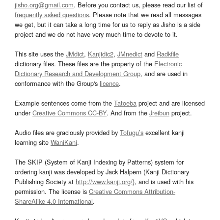
jisho.org@gmail.com
. Before you contact us, please read our list of
frequently asked questions
. Please note that we read all messages
we get, but it can take a long time for us to reply as Jisho is a side
project and we do not have very much time to devote to it.
This site uses the
JMdict
,
Kanjidic2
,
JMnedict
and
Radkfile
dictionary files. These files are the property of the
Electronic
Dictionary Research and Development Group
, and are used in
conformance with the Group's
licence
.
Example sentences come from the
Tatoeba
project and are licensed
under
Creative Commons CC-BY
. And from the
Jreibun
project.
Audio files are graciously provided by
Tofugu’s
excellent kanji
learning site
WaniKani
.
The SKIP (System of Kanji Indexing by Patterns) system for
ordering kanji was developed by Jack Halpern (Kanji Dictionary
Publishing Society at
http://www.kanji.org/
), and is used with his
permission. The license is
Creative Commons Attribution-
ShareAlike 4.0 International
.