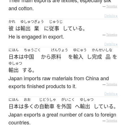
Their main exports are textiles, especially silk
and cotton.
—
Tatoeba
Details ▸
かれ
ゆしゅつ
ぎょう
じゅうじ
彼
は
輸出
業
に
従事
している
。
He is engaged in export.
—
Tatoeba
Details ▸
にほん
ちゅうごく
げんりょう
ゆにゅう
かんせい
しな
日本
は
中国
から
原料
を
輸入
し
完成
品
を
ゆしゅつ
輸出
する
。
Japan imports raw materials from China and
exports finished products to it.
—
Tatoeba
Details ▸
にほん
おお
じどうしゃ
がいこく
ゆしゅつ
日本
は
多く
の
自動車
を
外国
へ
輸出
している
。
Japan exports a great number of cars to foreign
countries.
—
Tatoeba