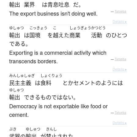
輸出
業界
は
青息吐息
だ
。
The export business isn't doing well.
—
Tatoeba
Details ▸
ゆしゅつ
こっきょう
こ
しょうぎょう
かつどう
輸出
は
国境
を
越えた
商業
活動
の
ひとつ
である
。
Exporting is a commercial activity which
transcends borders.
—
Tatoeba
Details ▸
みんしゅしゅぎ
しょくりょう
民主主義
は
食料
とか
セメント
のように
は
ゆしゅつ
輸出
できる
もの
ではない
。
Democracy is not exportable like food or
cement.
—
Tatoeba
Details ▸
ぶき
ゆしゅつ
きんし
武器
の
輸出
が
禁止
された
。