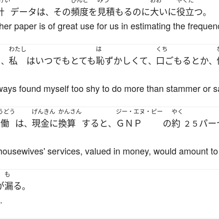
けい
ひんど
みつ
おお
やくだ
計
データ
は
その
頻度
を
見積もる
のに
大いに
役立つ
、
。
 her paper is of great use for us in estimating the frequ
わたし
は
くち
き
私
は
いつでも
とても
恥ずかしくて
口ごもる
とか
、
、
、
always found myself too shy to do more than stammer or 
うどう
げんきん
かんさん
ジー・エヌ・ピー
やく
労働
は
現金に
換算
する
と
ＧＮＰ
の
約
パー
、
、
２５
housewives' services, valued in money, would amount t
も
が
漏る
。
.