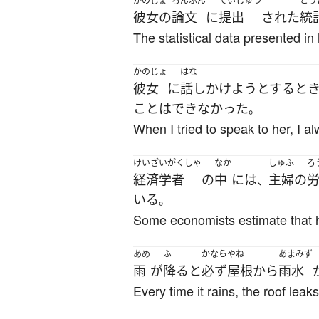
かのじょ
ろんぶん
ていしゅつ
とう
彼女の
論文
に
提出
された
統
The statistical data presented in
かのじょ
はな
彼女
に
話しかけよう
とする
と
こと
は
できなかった
。
When I tried to speak to her, I 
けいざいがくしゃ
なか
しゅふ
ろ
経済学者
の
中
には
主婦
の
、
いる
。
Some economists estimate that 
あめ
ふ
かなら
やね
あまみず
雨
が
降る
と
必ず
屋根
から
雨水
Every time it rains, the roof leaks