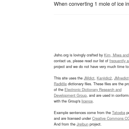
When converting 1 mole of ice in
Jisho.org is lovingly crafted by
Kim, Miwa and
contact us, please read our list of
frequently 
project and we do not have very much time to 
This site uses the
JMdict
,
Kanjidic2
,
JMnedict
Radkfile
dictionary files. These files are the pr
of the
Electronic Dictionary Research and
Development Group
, and are used in confor
with the Group's
licence
.
Example sentences come from the
Tatoeba
pr
and are licensed under
Creative Commons C
And from the
Jreibun
project.