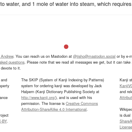
to water, and 1 mole of water into steam, which require
 Andrew
. You can reach us on Mastodon at
@jisho@mastodon.social
or by e-m
asked questions
. Please note that we read all messages we get, but it can take a
devote to it.
and
The SKIP (System of Kanji Indexing by Patterns)
Kanji s
operty
system for ordering kanji was developed by Jack
KanjiV
Halpern (Kanji Dictionary Publishing Society at
and re
mance
http://www.kanji.org/
), and is used with his
Attribu
permission. The license is
Creative Commons
Attribution-ShareAlike 4.0 International
.
Wikipe
oject
is dual
C-BY
.
ShareAl
Licens