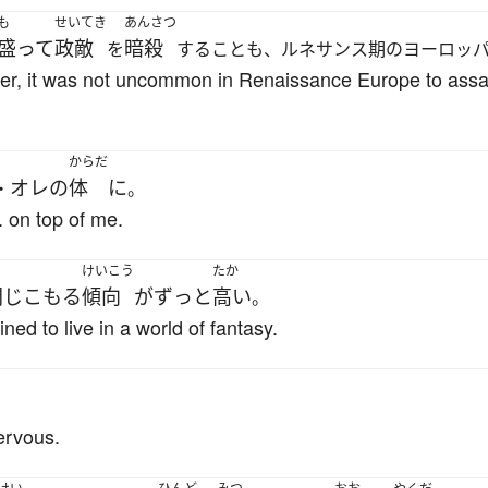
も
せいてき
あんさつ
盛って
政敵
暗殺
を
することも、ルネサンス期のヨーロッ
ower, it was not uncommon in Renaissance Europe to assa
からだ
オレ
の
体
に
・
。
.. on top of me.
けいこう
たか
閉じこもる
傾向
が
ずっと
高い
。
ined to live in a world of fantasy.
ervous.