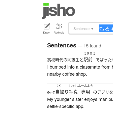
Sentences
▾
Draw
Radicals
Sentences
— 15 found
えきまえ
駅前
高校時代の同級生と
でばった
I bumped into a classmate from hi
nearby coffee shop.
じど
しゃしん
せんよう
自撮り
写真
専用
妹は
のアプリ
My younger sister enjoys manipul
selfie-specific app.