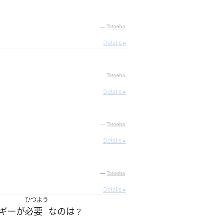
—
Tatoeba
Details ▸
—
Tatoeba
Details ▸
—
Tatoeba
Details ▸
—
Tatoeba
Details ▸
ひつよう
ギー
が
必要
な
の
は
？