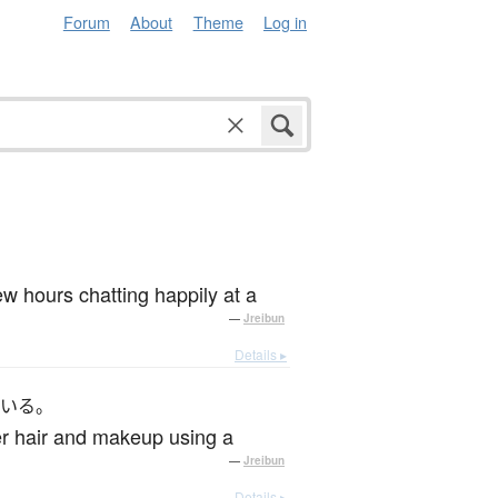
Forum
About
Theme
Log in
。
ew hours chatting happily at a
—
Jreibun
Details ▸
でいる。
her hair and makeup using a
—
Jreibun
Details ▸