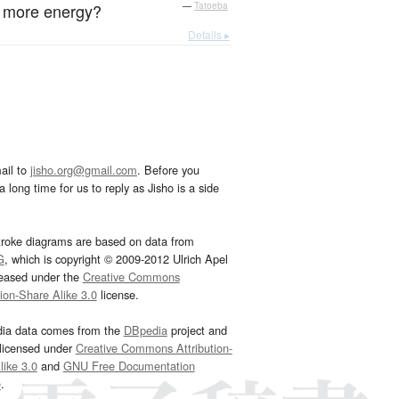
s more energy?
—
Tatoeba
Details ▸
ail to
jisho.org@gmail.com
. Before you
 long time for us to reply as Jisho is a side
troke diagrams are based on data from
G
, which is copyright © 2009-2012 Ulrich Apel
leased under the
Creative Commons
tion-Share Alike 3.0
license.
dia data comes from the
DBpedia
project and
 licensed under
Creative Commons Attribution-
ike 3.0
and
GNU Free Documentation
e
.