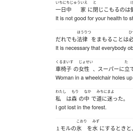
いちにちじゅう
いえ
と
一日中
家
に
閉じこもる
の
は
It is not good for your health to s
ほうりつ
ひ
だれ
でも
法律
を
まもる
こと
は
It is necessary that everybody ob
くるまいす
じょせい
た
車椅子
の
女性
スーパー
に
立
、
Woman in a wheelchair holes up
わたし
もり
なか
みちにまよ
私
は
森
の
中
で
道に迷った
。
I got lost in the forest.
こおり
みず
モル
の
氷
を
水
に
する
とき
と
１