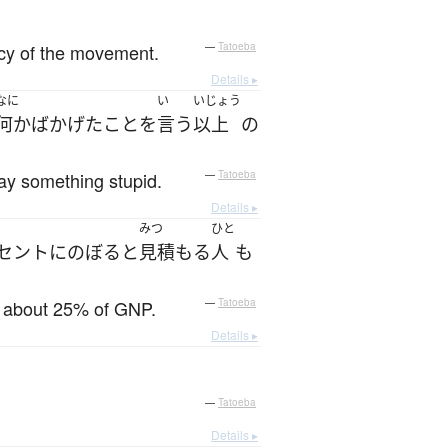
ency of the movement.
—
Tatoeba
Details ▸
なに
い
いじょう
何か
ばかげた
こと
を
言う
以上
の
say something stupid.
—
Tatoeba
Details ▸
みつ
ひと
セント
に
のぼる
と
見積もる
人
も
o about 25% of GNP.
—
Tatoeba
Details ▸
—
Tatoeba
Details ▸