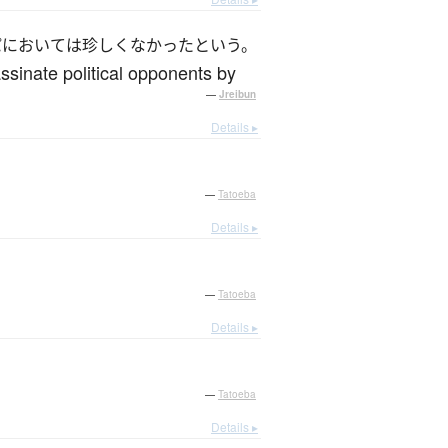
パにおいては珍しくなかったという。
ssinate political opponents by
—
Jreibun
Details ▸
—
Tatoeba
Details ▸
—
Tatoeba
Details ▸
—
Tatoeba
Details ▸