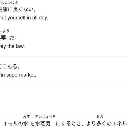
けんこうによ
健康に良くない
。
hut yourself in all day.
つよう
必要
だ
。
ey the law.
てこもる
。
 in supermarket.
みず
すいじょうき
おお
モル
の
水
を
水蒸気
に
する
とき
より
多く
の
エネル
、１
、