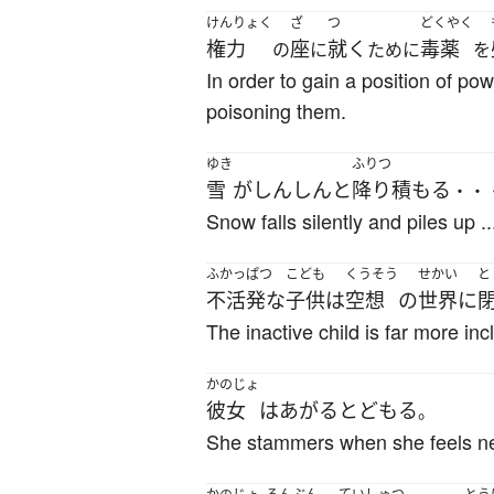
けんりょく
ざ
つ
どくやく
権力
座
就く
毒薬
の
に
ために
を
In order to gain a position of p
poisoning them.
ゆき
ふりつ
雪
が
しんしんと
降り積もる
・・
Snow falls silently and piles up .
ふかっぱつ
こども
くうそう
せかい
と
不活発な
子供
は
空想
の
世界
に
The inactive child is far more incl
かのじょ
彼女
は
あがる
と
どもる
。
She stammers when she feels n