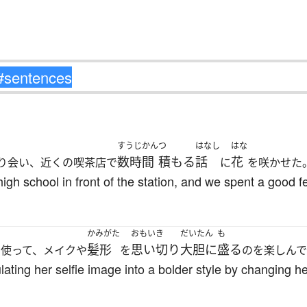
すうじかん
つ
はなし
はな
数時間
積もる
話
花
り会い、近くの喫茶店で
に
を咲かせた
gh school in front of the station, and we spent a good f
かみがた
おもいき
だいたん
も
髪形
思い切り
大胆に
盛る
を使って、メイクや
を
のを楽しん
ating her selfie image into a bolder style by changing 