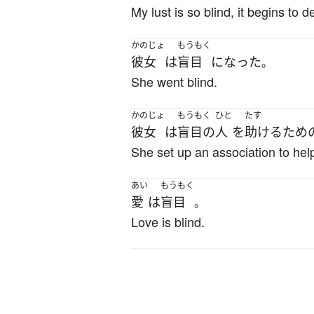
My lust is so blind, it begins to 
かのじょ
もうもく
彼女
は
盲目
になった
。
She went blind.
かのじょ
もうもく
ひと
たす
彼女
は
盲目の
人
を
助ける
ため
She set up an association to hel
あい
もうもく
愛
は
盲目
。
Love is blind.