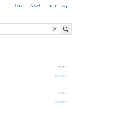
Forum
About
Theme
Log in
—
Tatoeba
Details ▸
—
Tatoeba
Details ▸