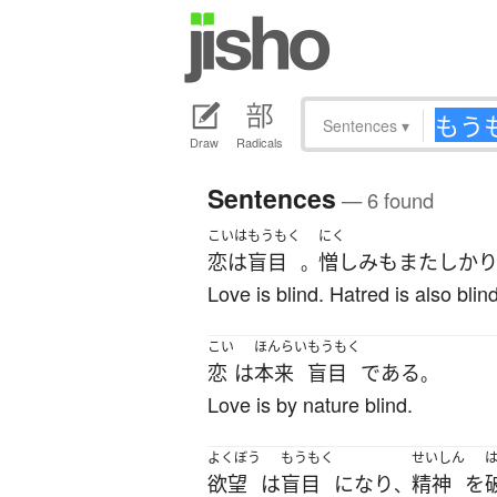
Sentences
▾
Draw
Radicals
Sentences
— 6 found
こいはもうもく
にく
恋は盲目
憎しみ
も
また
しか
。
Love is blind. Hatred is also blind
こい
ほんらい
もうもく
恋
は
本来
盲目
である
。
Love is by nature blind.
よくぼう
もうもく
せいしん
欲望
は
盲目
になり
精神
を
、