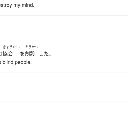
destroy my mind.
きょうかい
そうせつ
の
協会
を
創設
した
。
p blind people.