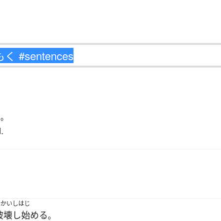
り
。
.
はかい
しはじ
破壊
し始める
。