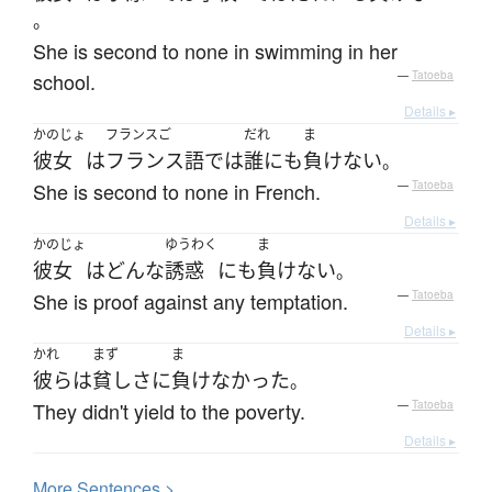
。
She is second to none in swimming in her
school.
—
Tatoeba
Details ▸
かのじょ
フランスご
だれ
ま
彼女
は
フランス語
で
は
誰にも
負けない
。
She is second to none in French.
—
Tatoeba
Details ▸
かのじょ
ゆうわく
ま
彼女
は
どんな
誘惑
にも
負けない
。
She is proof against any temptation.
—
Tatoeba
Details ▸
かれ
まず
ま
彼ら
は
貧し
さ
に
負けなかった
。
They didn't yield to the poverty.
—
Tatoeba
Details ▸
More
S
entences >