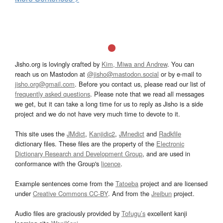
Jisho.org is lovingly crafted by
Kim, Miwa and Andrew
. You can
reach us on Mastodon at
@jisho@mastodon.social
or by e-mail to
jisho.org@gmail.com
. Before you contact us, please read our list of
frequently asked questions
. Please note that we read all messages
we get, but it can take a long time for us to reply as Jisho is a side
project and we do not have very much time to devote to it.
This site uses the
JMdict
,
Kanjidic2
,
JMnedict
and
Radkfile
dictionary files. These files are the property of the
Electronic
Dictionary Research and Development Group
, and are used in
conformance with the Group's
licence
.
Example sentences come from the
Tatoeba
project and are licensed
under
Creative Commons CC-BY
. And from the
Jreibun
project.
Audio files are graciously provided by
Tofugu’s
excellent kanji