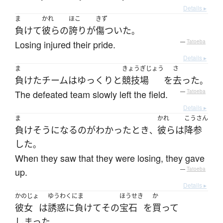
Details ▸
ま
かれ
ほこ
きず
負けて
彼らの
誇り
が
傷ついた
。
Losing injured their pride.
—
Tatoeba
Details ▸
ま
きょうぎじょう
さ
負けた
チーム
は
ゆっくりと
競技場
を
去った
。
The defeated team slowly left the field.
—
Tatoeba
Details ▸
ま
かれ
こうさん
負け
そうになる
の
が
わかった
とき
彼ら
は
降参
、
した
。
When they saw that they were losing, they gave
up.
—
Tatoeba
Details ▸
かのじょ
ゆうわくにま
ほうせき
か
彼女
は
誘惑に負けて
その
宝石
を
買って
しまった
。