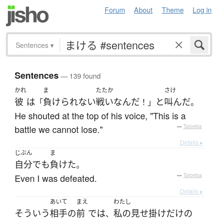
Forum
About
Theme
Log in
Sentences
▾
Sentences
— 139 found
かれ
ま
たたか
さけ
彼
は
負けられない
戦い
なんだ
と
叫んだ
「
！」
。
He shouted at the top of his voice, "This is a
battle we cannot lose."
—
Tatoeba
Details ▸
じぶん
ま
自分でも
負けた
。
Even I was defeated.
—
Tatoeba
Details ▸
あいて
まえ
わたし
そういう
相手
の
前
で
は
私の
見せ掛け
だけ
の
、