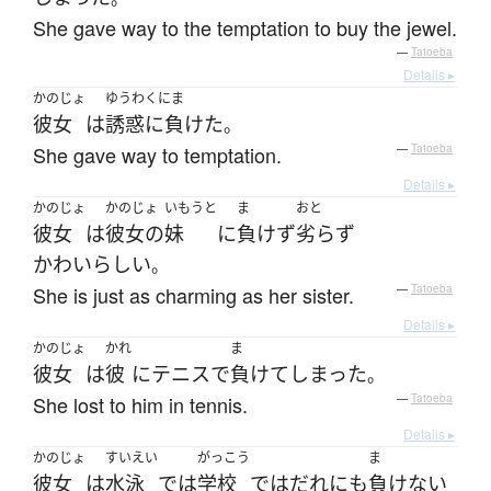
She gave way to the temptation to buy the jewel.
—
Tatoeba
Details ▸
かのじょ
ゆうわくにま
彼女
は
誘惑に負けた
。
She gave way to temptation.
—
Tatoeba
Details ▸
かのじょ
かのじょ
いもうと
ま
おと
彼女
は
彼女の
妹
に
負けず
劣らず
かわいらしい
。
She is just as charming as her sister.
—
Tatoeba
Details ▸
かのじょ
かれ
ま
彼女
は
彼
に
テニス
で
負けて
しまった
。
She lost to him in tennis.
—
Tatoeba
Details ▸
かのじょ
すいえい
がっこう
ま
彼女
は
水泳
で
は
学校
で
は
だれにも
負けない