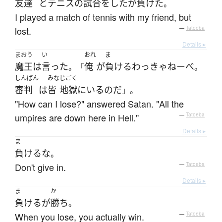
友達
と
テニス
の
試合
を
した
が
負けた
。
I played a match of tennis with my friend, but
lost.
—
Tatoeba
Details ▸
まおう
い
おれ
ま
魔王
は
言った
俺
が
負ける
わっきゃねー
べ
。「
。
しんぱん
みな
じごく
審判
は
皆
地獄
に
いる
のだ
」。
"How can I lose?" answered Satan. "All the
umpires are down here in Hell."
—
Tatoeba
Details ▸
ま
負ける
な
。
Don't give in.
—
Tatoeba
Details ▸
ま
か
負ける
が
勝ち
。
When you lose, you actually win.
—
Tatoeba