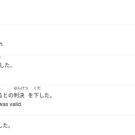
h.
だ
した
。
はんけつ
くだ
る
と
の
判決
を
下した
。
was valid.
した
。