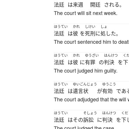
法廷
は
来週
開廷
される
。
The court will sit next week.
ほうてい
かれ
しけい
しょ
法廷
は
彼
を
死刑
に
処した
。
The court sentenced him to deat
ほうてい
かれ
ゆうざい
はんけつ
く
法廷
は
彼
に
有罪
の
判決
を
下
The court judged him guilty.
ほうてい
ゆいごんじょう
ゆうこう
法廷
は
遺言状
が
有効
であ
The court adjudged that the will 
ほうてい
そしょう
はんけつ
くだ
法廷
は
その
訴訟
に
判決
を
下
The court judged the case.