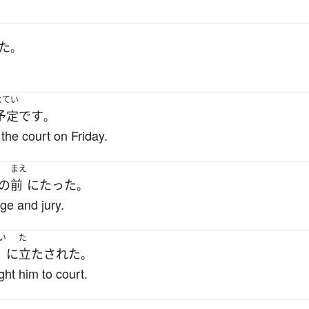
た
。
よてい
予定
です
。
the court on Friday.
まえ
の
前
に
たった
。
ge and jury.
い
た
に
立たされた
。
ht him to court.