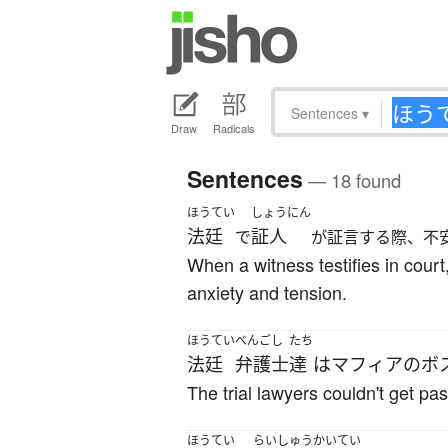
Sentences
▾
Draw
Radicals
Sentences
— 18 found
ほうてい
しょうにん
法廷
証人
で
が証言する際、不
When a witness testifies in cou
anxiety and tension.
ほうてい
べんごし
たち
法廷
弁護士
達
は
マフィア
の
ボ
The trial lawyers couldn't get pas
ほうてい
らいしゅう
かいてい