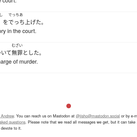
 court.
し
でっちあ
を
でっち上げた
。
y in the court.
むざい
ついて
無罪
とした
。
harge of murder.
 Andrew
. You can reach us on Mastodon at
@jisho@mastodon.social
or by e-m
asked questions
. Please note that we read all messages we get, but it can take a
devote to it.