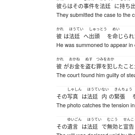
彼ら
は
その
事件
を
法廷
に
持ち
They submitted the case to the c
かれ
ほうてい
しゅっとう
めい
彼
は
法廷
へ
出頭
を
命じられ
He was summoned to appear in 
かれ
おかね
ぬす
つみをおか
彼
が
お金
を
盗む
罪を犯した
こと
The court found him guilty of st
しゃしん
ほうてい
ない
きんちょう
その
写真
は
法廷
内
の
緊張
The photo catches the tension in 
ゆいごん
ほうてい
むこう
せんこ
その
遺言
は
法廷
で
無効
と
宣告