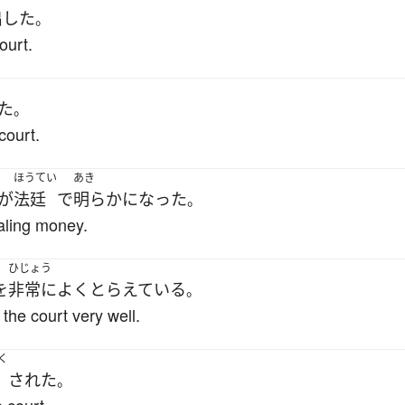
出した
。
ourt.
た
。
court.
ほうてい
あき
が
法廷
で
明らかになった
。
ealing money.
ひじょう
を
非常に
よく
とらえている
。
the court very well.
く
された
。