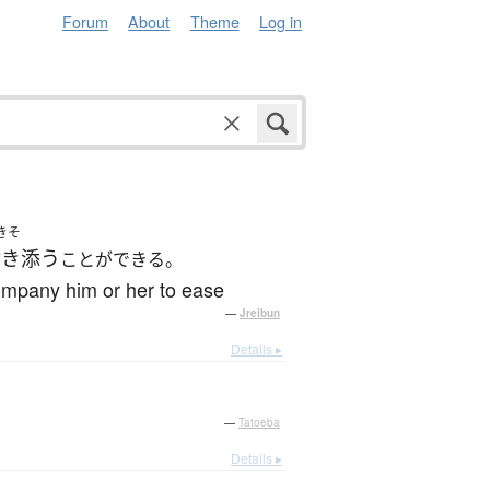
Forum
About
Theme
Log in
きそ
付き添う
ことができる。
company him or her to ease
—
Jreibun
Details ▸
—
Tatoeba
Details ▸