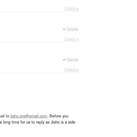
Details ▸
—
Tatoeba
Details ▸
—
Tatoeba
Details ▸
ail to
jisho.org@gmail.com
. Before you
 long time for us to reply as Jisho is a side