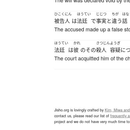
The will was declared void by the
ひこくにん
ほうてい
じじつ
ちが
はな
被告人
は
法廷
で
事実
と
違う
話
The accused made up a false stor
ほうてい
かれ
さつじん
ようぎ
法廷
は
彼
の
その
殺人
容疑
に
The court acquitted him of the c
Jisho.org is lovingly crafted by
Kim, Miwa and
contact us, please read our list of
frequently 
project and we do not have very much time to 