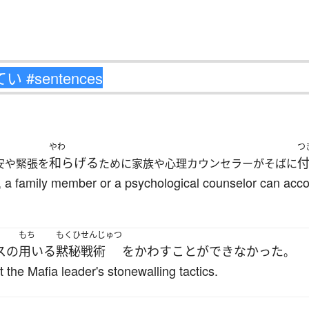
やわ
つ
和らげる
安や緊張を
ために家族や心理カウンセラーがそばに
rt, a family member or a psychological counselor can ac
もち
もくひ
せんじゅつ
ス
の
用いる
黙秘
戦術
を
かわす
ことができなかった
。
t the Mafia leader's stonewalling tactics.