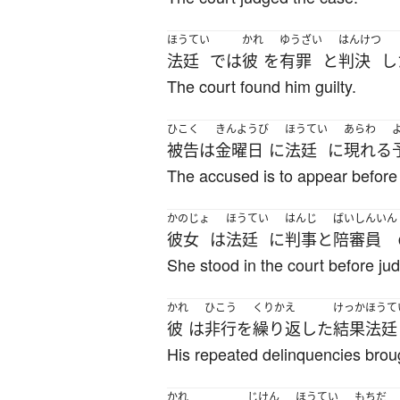
ほうてい
かれ
ゆうざい
はんけつ
法廷
で
は
彼
を
有罪
と
判決
し
The court found him guilty.
ひこく
きんようび
ほうてい
あらわ
被告
は
金曜日
に
法廷
に
現れる
The accused is to appear before 
かのじょ
ほうてい
はんじ
ばいしんいん
彼女
は
法廷
に
判事
と
陪審員
She stood in the court before jud
かれ
ひこう
くりかえ
けっか
ほうて
彼
は
非行
を
繰り返した
結果
法廷
His repeated delinquencies broug
かれ
じけん
ほうてい
もちだ