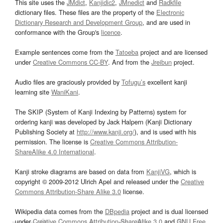
This site uses the
JMdict
,
Kanjidic2
,
JMnedict
and
Radkfile
dictionary files. These files are the property of the
Electronic
Dictionary Research and Development Group
, and are used in
conformance with the Group's
licence
.
Example sentences come from the
Tatoeba
project and are licensed
under
Creative Commons CC-BY
. And from the
Jreibun
project.
Audio files are graciously provided by
Tofugu’s
excellent kanji
learning site
WaniKani
.
The SKIP (System of Kanji Indexing by Patterns) system for
ordering kanji was developed by Jack Halpern (Kanji Dictionary
Publishing Society at
http://www.kanji.org/
), and is used with his
permission. The license is
Creative Commons Attribution-
ShareAlike 4.0 International
.
Kanji stroke diagrams are based on data from
KanjiVG
, which is
copyright © 2009-2012 Ulrich Apel and released under the
Creative
Commons Attribution-Share Alike 3.0
license.
Wikipedia data comes from the
DBpedia
project and is dual licensed
under
Creative Commons Attribution-ShareAlike 3.0
and
GNU Free