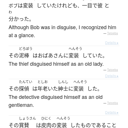
は
変装
していた
けれども
一目
で
彼
と
ボブ
、
わ
分かった
。
Although Bob was in disguise, I recognized him
at a glance.
—
Tatoeba
Details ▸
どろぼう
へんそう
その
泥棒
は
おばあさん
に
変装
していた
。
The thief disguised himself as an old lady.
—
Tatoeba
Details ▸
たんてい
としお
しんし
へんそう
その
探偵
は
年老いた
紳士
に
変装
した
。
The detective disguised himself as an old
gentleman.
—
Tatoeba
Details ▸
しょうさん
ひにく
へんそう
その
賞賛
は
皮肉
の
変装
した
ものである
こと