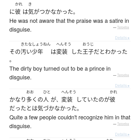
かれ
き
に
彼
は
気がつかなかった
。
He was not aware that the praise was a satire in
disguise.
—
Tatoeba
Details ▸
きたな
しょうねん
へんそう
おうじ
その
汚い
少年
は
変装
した
王子
だ
と
わかった
。
The dirty boy turned out to be a prince in
disguise.
—
Tatoeba
Details ▸
おお
ひと
へんそう
かれ
かなり
多く
の
人
が
変装
していた
の
が
彼
、
だった
とは
気づかなかった
。
Quite a few people couldn't recognize him in that
disguise.
—
Tatoeba
Details ▸