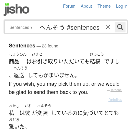
Forum
About
Theme
Log in
Sentences
▾
Sentences
— 23 found
しょうひん
ひきと
けっこう
商品
は
お引き取り
いただいて
も
結構
です
し
へんそう
返送
して
も
かまいません
、
。
If you wish, you may pick them up, or we would
be glad to send them back to you.
—
Tatoeba
Details ▸
わたし
かれ
へんそう
私
は
彼
が
変装
している
のに
気づいて
とても
おどろ
驚いた
。