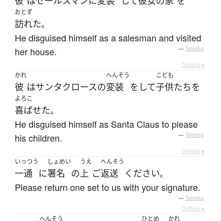
彼
は
セールスマン
に
変装
して
彼女の
家
を
おとず
訪れた
。
He disguised himself as a salesman and visited
her house.
—
Tatoeba
Details ▸
かれ
へんそう
こども
彼
は
サンタクロース
の
変装
を
して
子供たち
を
よろこ
喜ばせた
。
He disguised himself as Santa Claus to please
his children.
—
Tatoeba
Details ▸
いっつう
しょめい
うえ
へんそう
一通
に
署名
の
上
ご
返送
ください
。
Please return one set to us with your signature.
—
Tatoeba
Details ▸
へんそう
ひとめ
かれ