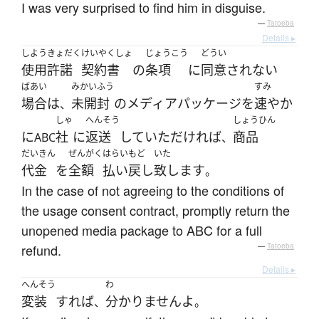
I was very surprised to find him in disguise.
—
Tatoeba
Details ▸
しよう
きょだく
けいやくしょ
じょうこう
どうい
使用
許諾
契約書
の
条項
に
同意
されない
ばあい
みかいふう
すみ
場合
は
未開封
の
メディア
パッケージ
を
速やか
、
しゃ
へんそう
しょうひん
に
社
に
返送
して
いただければ
商品
ABC
、
だいきん
ぜんがく
はらいもど
いた
代金
を
全額
払い戻し
致します
。
In the case of not agreeing to the conditions of
the usage consent contract, promptly return the
unopened media package to ABC for a full
refund.
—
Tatoeba
Details ▸
へんそう
わ
変装
すれば
分かりません
よ
、
。