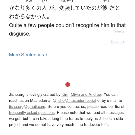
おお
ひと
へんそう
かれ
かなり
多く
の
人
が
変装していた
の
が
彼
だ
と
、
わからなかった
。
Quite a few people couldn't recognize him in that
disguise.
—
Tatoeba
Details ▸
More
S
entences >
Jisho.org is lovingly crafted by
Kim, Miwa and Andrew
. You can
reach us on Mastodon at
@jisho@mastodon.social
or by e-mail to
jisho.org@gmail.com
. Before you contact us, please read our list of
frequently asked questions
. Please note that we read all messages
we get, but it can take a long time for us to reply as Jisho is a side
project and we do not have very much time to devote to it.