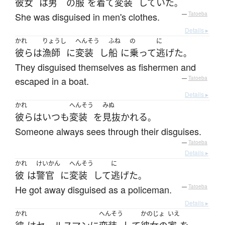
彼女
は
男
の
服
を
着て
変装
していた
。
She was disguised in men's clothes.
—
Tatoeba
Details ▸
かれ
りょうし
へんそう
ふね
の
に
彼ら
は
漁師
に
変装
し
船
に
乗って
逃げた
。
They disguised themselves as fishermen and
escaped in a boat.
—
Tatoeba
Details ▸
かれ
へんそう
みぬ
彼ら
は
いつも
変装
を
見抜かれる
。
Someone always sees through their disguises.
—
Tatoeba
Details ▸
かれ
けいかん
へんそう
に
彼
は
警官
に
変装
して
逃げた
。
He got away disguised as a policeman.
—
Tatoeba
Details ▸
かれ
へんそう
かのじょ
いえ