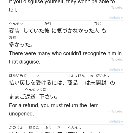
If you disguise yourself, they won't be able to
tell.
—
Tatoeba
Details ▸
へんそう
かれ
ひと
変装
していた
彼
に
気づかなかった
人
も
おお
多かった
。
There were many who couldn't recognize him in
that disguise.
—
Tatoeba
Details ▸
はらいもど
う
しょうひん
み
かいふう
払い戻し
を
受ける
には
商品
は
未
開封
の
、
へんそう
くだ
まま
ご
返送
下さい
。
For a refund, you must return the item
unopened.
—
Tatoeba
Details ▸
かのじょ
おとこ
ふく
き
へんそう