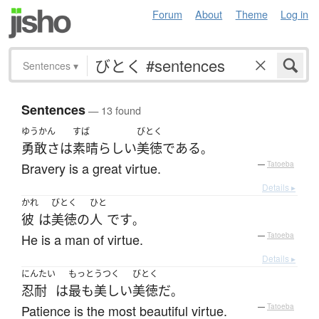
Forum
About
Theme
Log in
Sentences
▾
Sentences
— 13 found
ゆうかん
すば
びとく
勇敢さ
は
素晴らしい
美徳
である
。
Bravery is a great virtue.
—
Tatoeba
Details ▸
かれ
びとく
ひと
彼
は
美徳
の
人
です
。
He is a man of virtue.
—
Tatoeba
Details ▸
にんたい
もっと
うつく
びとく
忍耐
は
最も
美しい
美徳
だ
。
Patience is the most beautiful virtue.
—
Tatoeba