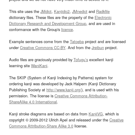
This site uses the
JMdict
,
Kanjidic2
,
JMnedict
and
Radkfile
dictionary files. These files are the property of the
Electronic
Dictionary Research and Development Group
, and are used in
conformance with the Group's
licence
.
Example sentences come from the
Tatoeba
project and are licensed
under
Creative Commons CC-BY
. And from the
Jreibun
project.
Audio files are graciously provided by
Tofugu’s
excellent kanji
learning site
WaniKani
.
The SKIP (System of Kanji Indexing by Patterns) system for
ordering kanji was developed by Jack Halpern (Kanji Dictionary
Publishing Society at
http://www.kanji.org/
), and is used with his
permission. The license is
Creative Commons Attribution-
ShareAlike 4.0 International
.
Kanji stroke diagrams are based on data from
KanjiVG
, which is
copyright © 2009-2012 Ulrich Apel and released under the
Creative
Commons Attribution-Share Alike 3.0
license.