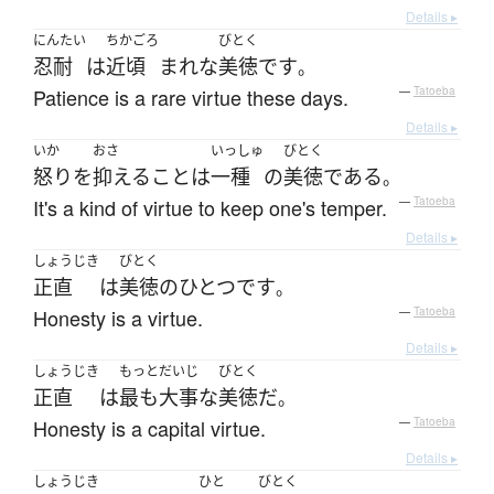
Details ▸
にんたい
ちかごろ
びとく
忍耐
は
近頃
まれな
美徳
です
。
Patience is a rare virtue these days.
—
Tatoeba
Details ▸
いか
おさ
いっしゅ
びとく
怒り
を
抑える
こと
は
一種
の
美徳
である
。
It's a kind of virtue to keep one's temper.
—
Tatoeba
Details ▸
しょうじき
びとく
正直
は
美徳
の
ひとつ
です
。
Honesty is a virtue.
—
Tatoeba
Details ▸
しょうじき
もっと
だいじ
びとく
正直
は
最も
大事な
美徳
だ
。
Honesty is a capital virtue.
—
Tatoeba
Details ▸
しょうじき
ひと
びとく