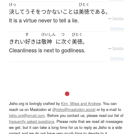
けっ
びとく
決して
うそをつかない
こと
は
美徳
である
。
It is a virtue never to tell a lie.
—
Tatoeba
Details ▸
す
けいしん
つ
びとく
きれい
好き
は
敬神
に
次ぐ
美徳
。
Cleanliness is next to godliness.
—
Tatoeba
Details ▸
Jisho.org is lovingly crafted by
Kim, Miwa and Andrew
. You can
reach us on Mastodon at
@jisho@mastodon.social
or by e-mail to
jisho.org@gmail.com
. Before you contact us, please read our list of
frequently asked questions
. Please note that we read all messages
we get, but it can take a long time for us to reply as Jisho is a side
project and we do not have very much time to devote to it.