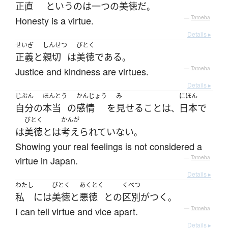
正直
というのは
一つ
の
美徳
だ
。
Honesty is a virtue.
—
Tatoeba
Details ▸
せいぎ
しんせつ
びとく
正義
と
親切
は
美徳
である
。
Justice and kindness are virtues.
—
Tatoeba
Details ▸
じぶん
ほんとう
かんじょう
み
にほん
自分
の
本当
の
感情
を
見せる
こと
は
日本
で
、
びとく
かんが
は
美徳
とは
考えられていない
。
Showing your real feelings is not considered a
virtue in Japan.
—
Tatoeba
Details ▸
わたし
びとく
あくとく
くべつ
私
には
美徳
と
悪徳
と
の
区別がつく
。
I can tell virtue and vice apart.
—
Tatoeba
Details ▸