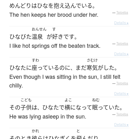
めんどり
は
ひな
を
抱え込んでいる
。
The hen keeps her brood under her.
—
Tatoeba
Details ▸
おんせん
す
ひなびた
温泉
が
好き
です
。
I like hot springs off the beaten track.
—
Tatoeba
Details ▸
すわ
さむけ
ひなた
に
座っている
のに
まだ
寒気
が
した
、
。
Even though I was sitting in the sun, I still felt
chilly.
—
Tatoeba
Details ▸
こども
よこ
ねむ
その
子供
は
ひなた
で
横になって
眠っていた
、
。
He was lying asleep in the sun.
—
Tatoeba
Details ▸
かれ
と
その
とき
彼ら
は
ひなぎく
を
飛んだり
、