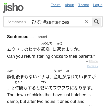
Forum
About
Theme
Log in
Sentences
▾
Sentences
— 32 found
おやどり
かえ
ムクドリ
の
ヒナ
を
親鳥
に
返せます
か
。
Can you return starling chicks to their parents?
—
Tatoeba
Details ▸
ふか
ご
うぶげ
ぬ
孵化
後
まもない
ヒナ
は
産毛
が
濡れています
が
、
じかん
かわ
時間
も
する
と
乾いて
フワフワ
になります
、２
。
The down of chicks that have just hatched is
damp, but after two hours it dries out and