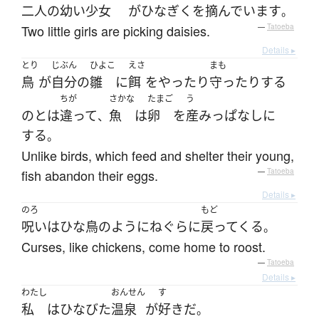
二人
の
幼い
少女
が
ひなぎく
を
摘んでいます
。
Two little girls are picking daisies.
—
Tatoeba
Details ▸
とり
じぶん
ひよこ
えさ
まも
鳥
が
自分
の
雛
に
餌
を
やったり
守ったり
する
ちが
さかな
たまご
う
の
と
は
違って
魚
は
卵
を
産み
っぱなし
に
、
する
。
Unlike birds, which feed and shelter their young,
fish abandon their eggs.
—
Tatoeba
Details ▸
のろ
もど
呪い
は
ひな鳥
のように
ねぐら
に
戻ってくる
。
Curses, like chickens, come home to roost.
—
Tatoeba
Details ▸
わたし
おんせん
す
私
は
ひなびた
温泉
が
好き
だ
。