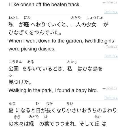
I like onsen off the beaten track.
—
Tatoeba
Details ▸
わたし
にわ
ふたり
しょうじょ
私
が
庭
へ
おりて
いく
と
二人
の
少女
が
、
ひなぎく
を
つんでいた
。
When I went down to the garden, two little girls
were picking daisies.
—
Tatoeba
Details ▸
こうえん
ある
わたし
公園
を
歩いている
とき
私
は
ひな鳥
を
、
み
見つけた
。
Walking in the park, I found a baby bird.
—
Tatoeba
Details ▸
なつ
ひ
なが
ちい
夏
になると
日
が
長く
なり
小さい
おうち
の
まわり
きぎ
みどり
は
おか
の
木々
は
緑
の
葉
で
つつまれ
そして
丘
は
、