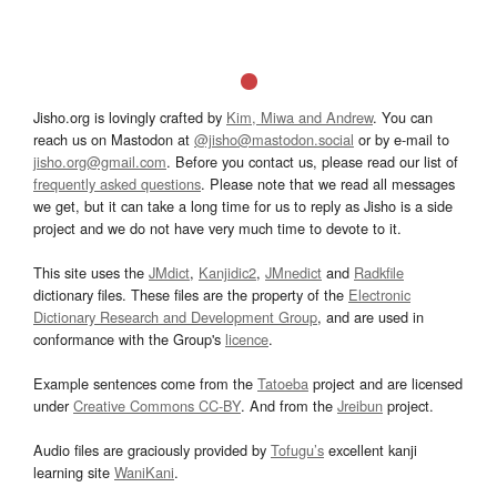
Jisho.org is lovingly crafted by
Kim, Miwa and Andrew
. You can
reach us on Mastodon at
@jisho@mastodon.social
or by e-mail to
jisho.org@gmail.com
. Before you contact us, please read our list of
frequently asked questions
. Please note that we read all messages
we get, but it can take a long time for us to reply as Jisho is a side
project and we do not have very much time to devote to it.
This site uses the
JMdict
,
Kanjidic2
,
JMnedict
and
Radkfile
dictionary files. These files are the property of the
Electronic
Dictionary Research and Development Group
, and are used in
conformance with the Group's
licence
.
Example sentences come from the
Tatoeba
project and are licensed
under
Creative Commons CC-BY
. And from the
Jreibun
project.
Audio files are graciously provided by
Tofugu’s
excellent kanji
learning site
WaniKani
.