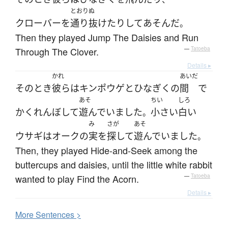
とおりぬ
クローバー
を
通り抜けたり
して
あそんだ
。
Then they played Jump The Daisies and Run
Through The Clover.
—
Tatoeba
Details ▸
かれ
あいだ
その
とき
彼ら
は
キンポウゲ
と
ひなぎく
の
間
で
あそ
ちい
しろ
かくれんぼ
して
遊んでいました
小さい
白い
。
み
さが
あそ
ウサギ
は
オーク
の
実
を
探して
遊んでいました
。
Then, they played Hide-and-Seek among the
buttercups and daisies, until the little white rabbit
wanted to play Find the Acorn.
—
Tatoeba
Details ▸
More
S
entences >