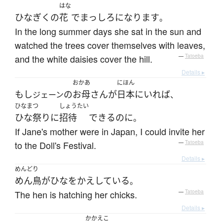
はな
ひなぎく
の
花
で
まっしろ
になります
。
In the long summer days she sat in the sun and
watched the trees cover themselves with leaves,
and the white daisies cover the hill.
—
Tatoeba
Details ▸
おかあ
にほん
もし
の
お母さん
が
日本
に
いれば
ジェーン
、
ひなまつ
しょうたい
ひな祭り
に
招待
できる
のに
。
If Jane's mother were in Japan, I could invite her
to the Doll's Festival.
—
Tatoeba
Details ▸
めんどり
めん鳥
が
ひな
を
かえしている
。
The hen is hatching her chicks.
—
Tatoeba
Details ▸
かかえこ