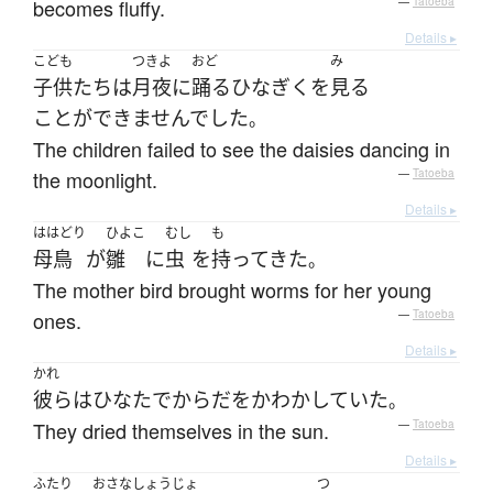
becomes fluffy.
—
Tatoeba
Details ▸
こども
つきよ
おど
み
子供たち
は
月夜
に
踊る
ひなぎく
を
見る
ことができませんでした
。
The children failed to see the daisies dancing in
the moonlight.
—
Tatoeba
Details ▸
ははどり
ひよこ
むし
も
母鳥
が
雛
に
虫
を
持ってきた
。
The mother bird brought worms for her young
ones.
—
Tatoeba
Details ▸
かれ
彼ら
は
ひなた
で
からだ
を
かわかしていた
。
They dried themselves in the sun.
—
Tatoeba
Details ▸
ふたり
おさな
しょうじょ
つ