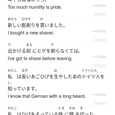
Too much humility is pride.
—
Tatoeba
Details ▸
あたら
ひげそ
か
新しい
髭剃り
を
買いました
。
I bought a new shaver.
—
Tatoeba
Details ▸
で
まえ
そ
出かける
前
に
ヒゲ
を
剃らなくて
は
。
I've got to shave before leaving.
—
Tatoeba
Details ▸
わたし
なが
は
ドイツじん
私
は
長い
あごひげ
を
生やした
あの
ドイツ人
を
し
知っています
。
I know that German with a long beard.
—
Tatoeba
Details ▸
わたし
とき
かお
き
私
は
ひげ
を
そっている
時
に
顔
を
切った
。