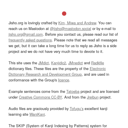
Jisho.org is lovingly crafted by
Kim, Miwa and Andrew
. You can
reach us on Mastodon at
@jisho@mastodon.social
or by e-mail to
jisho.org@gmail.com
. Before you contact us, please read our list of
frequently asked questions
. Please note that we read all messages
we get, but it can take a long time for us to reply as Jisho is a side
project and we do not have very much time to devote to it.
This site uses the
JMdict
,
Kanjidic2
,
JMnedict
and
Radkfile
dictionary files. These files are the property of the
Electronic
Dictionary Research and Development Group
, and are used in
conformance with the Group's
licence
.
Example sentences come from the
Tatoeba
project and are licensed
under
Creative Commons CC-BY
. And from the
Jreibun
project.
Audio files are graciously provided by
Tofugu’s
excellent kanji
learning site
WaniKani
.
The SKIP (System of Kanji Indexing by Patterns) system for