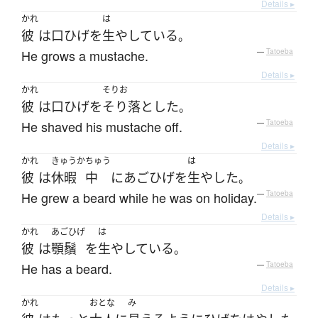
Details ▸
かれ
は
彼
は
口ひげ
を
生やしている
。
He grows a mustache.
—
Tatoeba
Details ▸
かれ
そりお
彼
は
口ひげ
を
そり落とした
。
He shaved his mustache off.
—
Tatoeba
Details ▸
かれ
きゅうか
ちゅう
は
彼
は
休暇
中
に
あごひげ
を
生やした
。
He grew a beard while he was on holiday.
—
Tatoeba
Details ▸
かれ
あごひげ
は
彼
は
顎鬚
を
生やしている
。
He has a beard.
—
Tatoeba
Details ▸
かれ
おとな
み