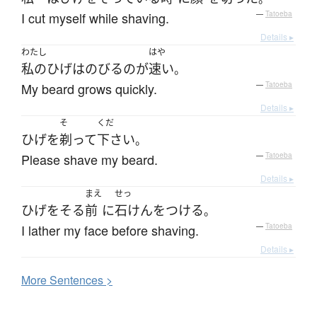
I cut myself while shaving.
—
Tatoeba
Details ▸
わたし
はや
私の
ひげ
は
のびる
の
が
速い
。
My beard grows quickly.
—
Tatoeba
Details ▸
そ
くだ
ひげ
を
剃って
下さい
。
Please shave my beard.
—
Tatoeba
Details ▸
まえ
せっ
ひげ
を
そる
前
に
石けん
を
つける
。
I lather my face before shaving.
—
Tatoeba
Details ▸
More
S
entences >