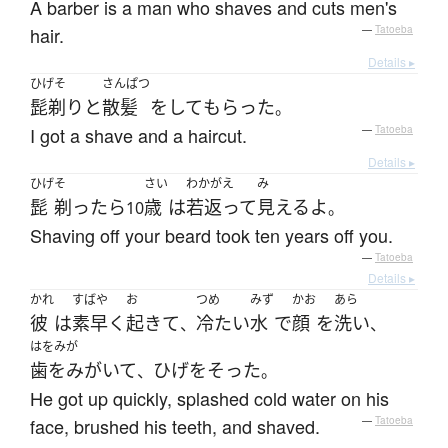
A barber is a man who shaves and cuts men's
hair.
—
Tatoeba
Details ▸
ひげそ
さんぱつ
髭剃り
と
散髪
を
して
もらった
。
I got a shave and a haircut.
—
Tatoeba
Details ▸
ひげ
そ
さい
わかがえ
み
髭
剃ったら
歳
は
若返って
見える
よ
10
。
Shaving off your beard took ten years off you.
—
Tatoeba
Details ▸
かれ
すばや
お
つめ
みず
かお
あら
彼
は
素早く
起きて
冷たい
水
で
顔
を
洗い
、
、
はをみが
歯をみがいて
ひげ
を
そった
、
。
He got up quickly, splashed cold water on his
face, brushed his teeth, and shaved.
—
Tatoeba