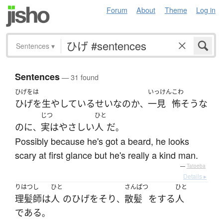
Forum
About
Theme
Log in
Sentences
▾
Sentences
— 31 found
ひげをは
いっけん
こわ
ひげを生やしている
せい
な
の
か
一見
怖そう
な
、
じつ
ひと
のに
実は
やさしい
人
だ
、
。
Possibly because he's got a beard, he looks
scary at first glance but he's really a kind man.
—
Tatoeba
Details ▸
りはつし
ひと
さんぱつ
ひと
理髪師
は
人
の
ひげ
を
そり
散髪
を
する
人
、
である
。