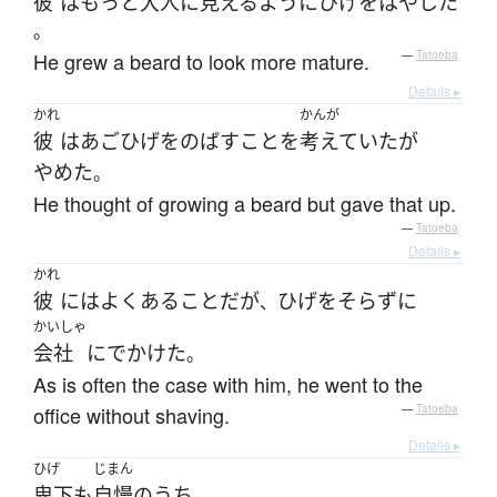
彼
は
もっと
大人
に
見える
ように
ひげ
を
はやした
。
He grew a beard to look more mature.
—
Tatoeba
Details ▸
かれ
かんが
彼
は
あごひげ
を
のばす
こと
を
考えていた
が
やめた
。
He thought of growing a beard but gave that up.
—
Tatoeba
Details ▸
かれ
彼
には
よくあることだが
ひげ
を
そらず
に
、
かいしゃ
会社
に
でかけた
。
As is often the case with him, he went to the
office without shaving.
—
Tatoeba
Details ▸
ひげ
じまん
卑下
も
自慢の
うち
。