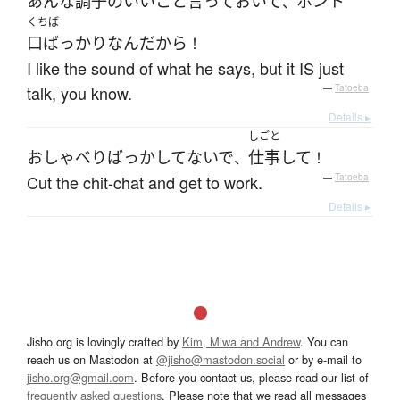
あんな
調子のいい
こと
言って
おいて
ホント
、
くちば
口ばっかり
なんだ
から
！
I like the sound of what he says, but it IS just
talk, you know.
—
Tatoeba
Details ▸
しごと
おしゃべり
ばっか
してないで
仕事
して
、
！
Cut the chit-chat and get to work.
—
Tatoeba
Details ▸
Jisho.org is lovingly crafted by
Kim, Miwa and Andrew
. You can
reach us on Mastodon at
@jisho@mastodon.social
or by e-mail to
jisho.org@gmail.com
. Before you contact us, please read our list of
frequently asked questions
. Please note that we read all messages