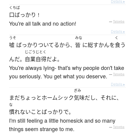
Details ▸
くちば
口ばっかり
！
You're all talk and no action!
—
Tatoeba
Details ▸
うそ
みな
く
嘘
ばっかり
ついてる
から
皆
に
総すかん
を
食う
、
じごうじとく
ん
だ
自業自得
だ
よ
。
。
You're always lying- that's why people don't take
you seriously. You get what you deserve.
—
Tatoeba
Details ▸
ぎみ
まだ
ちょっと
ホームシック
気味
だ
し
それに
、
、
な
慣れない
こと
ばっかり
で
。
I'm still feeling a little homesick and so many
things seem strange to me.
—
Tatoeba