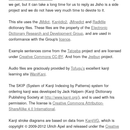
we get, but it can take a long time for us to reply as Jisho is a side
project and we do not have very much time to devote to it.
This site uses the
JMdict
,
Kanjidic2
,
JMnedict
and
Radkfile
dictionary files. These files are the property of the
Electronic
Dictionary Research and Development Group
, and are used in
conformance with the Group's
licence
.
Example sentences come from the
Tatoeba
project and are licensed
under
Creative Commons CC-BY
. And from the
Jreibun
project.
Audio files are graciously provided by
Tofugu’s
excellent kanji
learning site
WaniKani
.
The SKIP (System of Kanji Indexing by Patterns) system for
ordering kanji was developed by Jack Halpern (Kanji Dictionary
Publishing Society at
http://www.kanji.org/
), and is used with his
permission. The license is
Creative Commons Attribution-
ShareAlike 4.0 International
.
Kanji stroke diagrams are based on data from
KanjiVG
, which is
copyright © 2009-2012 Ulrich Apel and released under the
Creative