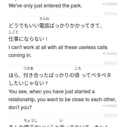
We've only just entered the park.
—
Tatoeba
Details ▸
でんわ
どうでもいい
電話
ばっかり
かかって
きて
、
しごと
仕事にならない
！
I can't work at all with all these useless calls
coming in.
—
Tatoeba
Details ▸
つきあ
ころ
ほら
付き合った
ばっかり
の
頃
って
ベタベタ
、
したい
じゃない
？
You see, when you have just started a
relationship, you want to be close to each other,
don't you?
—
Tatoeba
Details ▸
ちょうし
い