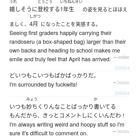
うれ
とうこう
いちねんせい
嬉しそうに
登校する
1年生
の姿を見るとほほえ
しがつ
4月
ましく、
になったことを実感する。
Seeing first graders happily carrying their
randoseru (a box-shaped bag) larger than their
own backs and heading to school makes me
smile and truly feel that April has arrived.
—
Jreibun
Details ▸
どいつもこいつも
ばか
ばっかり
だ
。
I'm surrounded by fuckwits!
—
Tatoeba
Details ▸
みょう
か
いつも
妙ちくりんな
こと
ばっかり
書いてる
もんだから
きっと
コメント
しにくい
ん
だ
わ
、
！
I'm always writing weird and hoopy stuff so I'm
sure it's difficult to comment on.
—
Tatoeba