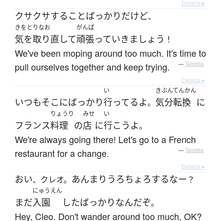
Details ▸
クサクサ
する
こと
ばっかり
だ
けど
、
きをとりなお
がんば
気を取り直して
頑張って
いきましょう
！
We've been moping around too much. It's time to
pull ourselves together and keep trying.
—
Tatoeba
Details ▸
い
きぶんてんかん
いつも
そこ
に
ばっかり
行ってる
よ
気分転換
に
。
りょうり
みせ
い
フランス
料理
の
店
に
行こう
よ
。
We're always going there! Let's go to a French
restaurant for a change.
—
Tatoeba
Details ▸
おい
あんまり
うろちょろ
する
なー
、クレオ。
？
にゅうえん
まだ
入園
した
ばっかり
なんだ
ぞ
。
Hey, Cleo. Don't wander around too much, OK?