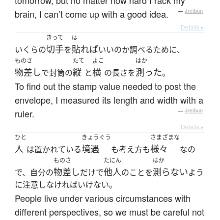
tomorrow, but no matter how hard I rack my
brain, I can’t come up with a good idea.
—
Jreibun
Details ▸
きって
は
切手
貼れば
いくらの
を
いいのか調べるために、
ものさ
たて
よこ
はか
物差し
縦
横
測った
で封筒の
と
の長さを
。
To find out the stamp value needed to post the
envelope, I measured its length and width with a
ruler.
—
Jreibun
Details ▸
ひと
きょうぐう
さまざまな
人
境遇
様々
は置かれている
も考え方も
なの
ものさ
たにん
はか
物差し
他人
測らない
で、自分の
だけで
のことを
よう
に注意しなければいけない。
People live under various circumstances with
different perspectives, so we must be careful not