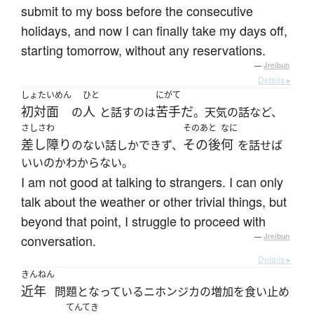
submit to my boss before the consecutive
holidays, and now I can finally take my days off,
starting tomorrow, without any reservations.
—
Jreibun
Details ▸
しょたいめん
ひと
にがて
初対面
人
苦手だ
の
と話すのは
。天気の話など、
さしさわ
そのあと
なに
差し障り
その後
何
のない話しかできず、
を話せば
いいのかわからない。
I am not good at talking to strangers. I can only
talk about the weather or other trivial things, but
beyond that point, I struggle to proceed with
conversation.
—
Jreibun
Details ▸
きんねん
近年
問題となっているニホンジカの増加を食い止め
てんてき