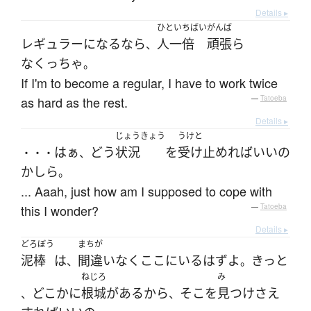
Details ▸
ひといちばい
がんば
レギュラー
になる
なら
人一倍
頑張ら
、
なくっちゃ
。
If I'm to become a regular, I have to work twice
as hard as the rest.
—
Tatoeba
Details ▸
じょうきょう
うけと
はぁ
どう
状況
を
受け止めれば
いい
の
・・・
、
かしら
。
... Aaah, just how am I supposed to cope with
this I wonder?
—
Tatoeba
Details ▸
どろぼう
まちが
泥棒
は
間違いなく
ここ
に
いる
はず
よ
きっと
、
。
ねじろ
み
どこか
に
根城
が
ある
から
そこ
を
見つけ
さえ
、
、