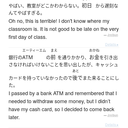
初日
やばい、教室がどこかわからない。
から遅刻な
んてやばすぎる。
Oh no, this is terrible! I don't know where my
classroom is. It is not good to be late on the very
first day of class.
—
Jreibun
Details ▸
エーティーエム
まえ
おかね
ATM
前
お金
銀行の
の
を通りかかり、
を引き出
さなければいけないことを思い出したが、キャッシュ
あと
後で
カードを持っていなかったので
また来ることにし
た。
I passed by a bank ATM and remembered that I
needed to withdraw some money, but I didn’t
have my cash card, so I decided to come back
later.
—
Jreibun
Details ▸