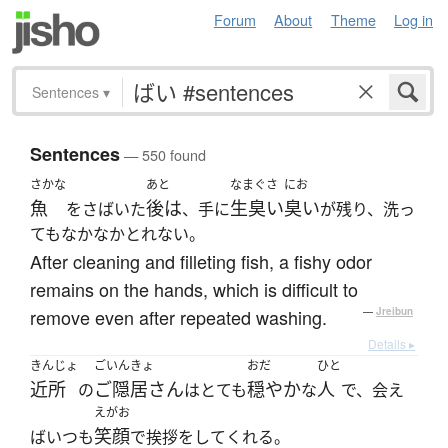
Forum
About
Theme
Log in
Sentences
▾
Sentences
— 550 found
さかな
あと
なまぐさ
にお
魚
後は
生臭い
臭い
をさばいた
、手に
が残り、洗っ
てもなかなかとれない。
After cleaning and filleting fish, a fishy odor
remains on the hands, which is difficult to
remove even after repeated washing.
—
Jreibun
Details ▸
きんじょ
ごいんきょ
おだ
ひと
近所
ご隠居さん
穏やか
人
の
はとても
な
で、会え
えがお
笑顔
ばいつも
で挨拶をしてくれる。