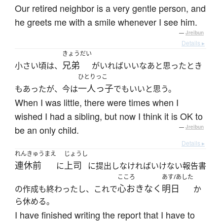
Our retired neighbor is a very gentle person, and
he greets me with a smile whenever I see him.
—
Jreibun
Details ▸
きょうだい
兄弟
小さい頃は、
がいればいいなあと思ったとき
ひとりっこ
一人っ子
もあったが、今は
でもいいと思う。
When I was little, there were times when I
wished I had a sibling, but now I think it is OK to
be an only child.
—
Jreibun
Details ▸
れんきゅうまえ
じょうし
連休前
上司
に
に提出しなければいけない報告書
こころ
あす/あした
心おきなく
明日
の作成も終わったし、これで
か
ら休める。
I have finished writing the report that I have to