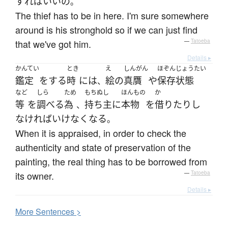
すれば
いい
の
。
The thief has to be in here. I'm sure somewhere
around is his stronghold so if we can just find
that we've got him.
—
Tatoeba
Details ▸
かんてい
とき
え
しんがん
ほぞん
じょうたい
鑑定
を
する
時
には
絵
の
真贋
や
保存
状態
、
など
しら
ため
もちぬし
ほんもの
か
等
を
調べる
為
持ち主
に
本物
を
借りたり
し
、
なければいけなく
なる
。
When it is appraised, in order to check the
authenticity and state of preservation of the
painting, the real thing has to be borrowed from
its owner.
—
Tatoeba
Details ▸
More
S
entences >