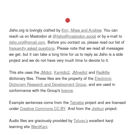
Jisho.org is lovingly crafted by
Kim, Miwa and Andrew
. You can
reach us on Mastodon at
@jisho@mastodon.social
or by e-mail to
jisho.org@gmail.com
. Before you contact us, please read our list of
frequently asked questions
. Please note that we read all messages
we get, but it can take a long time for us to reply as Jisho is a side
project and we do not have very much time to devote to it.
This site uses the
JMdict
,
Kanjidic2
,
JMnedict
and
Radkfile
dictionary files. These files are the property of the
Electronic
Dictionary Research and Development Group
, and are used in
conformance with the Group's
licence
.
Example sentences come from the
Tatoeba
project and are licensed
under
Creative Commons CC-BY
. And from the
Jreibun
project.
Audio files are graciously provided by
Tofugu’s
excellent kanji
learning site
WaniKani
.