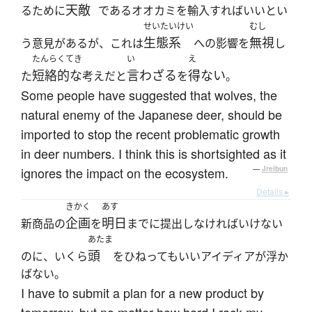
天敵
るために
であるオオカミを輸入すればいいとい
せいたいけい
むし
生態系
無視
う意見があるが、これは
への影響を
し
たんらくてき
い
え
短絡的な
言わざる
得ない
た
考えだと
を
。
Some people have suggested that wolves, the
natural enemy of the Japanese deer, should be
imported to stop the recent problematic growth
in deer numbers. I think this is shortsighted as it
ignores the impact on the ecosystem.
—
Jreibun
Details ▸
きかく
あす
企画
明日
新商品の
を
までに提出しなければいけない
あたま
頭
のに、いくら
をひねってもいいアイディアが浮か
ばない。
I have to submit a plan for a new product by