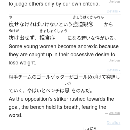
to judge others only by our own criteria.
—
Jreibun
Details ▸
や
きょうはくかんねん
痩せなければ
強迫観念
いけないという
から
ぬけだ
きょしょくしょう
抜け出せず
拒食症
、
になる若い女性がいる。
Some young women become anorexic because
they are caught up in their obsessive desire to
lose weight.
—
Jreibun
Details ▸
相手チームのゴールゲッターがゴールめがけて突進し
いき
息
ていく。やばいとベンチは
をのんだ。
As the opposition’s striker rushed towards the
goal, the bench held its breath, fearing the
worst.
—
Jreibun
Details ▸
しょにち