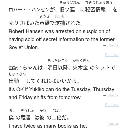
きゅうソれん
ひみつじょうほう
が
旧ソ連
に
秘密情報
を
ロバート・ハンセン
、
ようぎ
たいほ
売りさばいた
容疑
で
逮捕
された
。
Robert Hansen was arrested on suspicion of
having sold off secret information to the former
Soviet Union.
—
Tatoeba
Details ▸
あした
いこう
かもくきん
ちゃん
は
明日
以降
火木金
の
シフト
で
由紀子
、
、
しゅっきん
出勤
して
くれれば
いい
から
。
It's OK if Yukiko can do the Tuesday, Thursday
and Friday shifts from tomorrow.
—
Tatoeba
Details ▸
ぼく
ぞうしょ
かれ
にばい
僕
の
蔵書
は
彼
の
二倍
だ
。
I have twice as many books as he.
—
Tatoeba