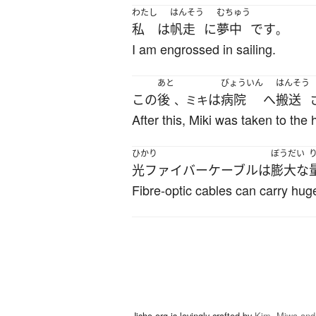
わたし
はんそう
むちゅう
私
は
帆走
に
夢中
です
。
I am engrossed in sailing.
あと
びょういん
はんそう
この
後
は
病院
へ
搬送
、ミキ
After this, Miki was taken to the 
ひかり
ぼうだい
光ファイバー
ケーブル
は
膨大な
Fibre-optic cables can carry hug
Jisho.org is lovingly crafted by
Kim, Miwa and