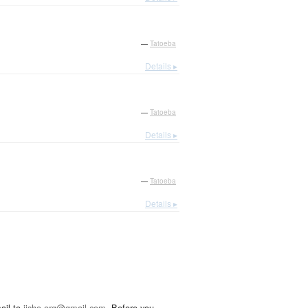
—
Tatoeba
Details ▸
—
Tatoeba
Details ▸
—
Tatoeba
Details ▸
ail to
jisho.org@gmail.com
. Before you