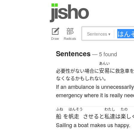
Sentences
▾
Draw
Radicals
Sentences
— 5 found
あんい
安易に
必要性がない場合に
救急車
なくなるかもしれない。
If an ambulance is unnecessarily
emergency where it is really nee
ふね
はんそう
わたし
たの
船
を
帆走
させる
と
私達
は
楽し
Sailing a boat makes us happy.