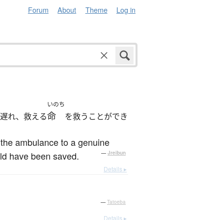
Forum
About
Theme
Log in
いのち
命
が遅れ、救える
を救うことができ
f the ambulance to a genuine
uld have been saved.
—
Jreibun
Details ▸
—
Tatoeba
Details ▸