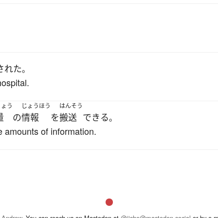
された
。
hospital.
りょう
じょうほう
はんそう
量
の
情報
を
搬送
できる
。
e amounts of information.
 Andrew
. You can reach us on Mastodon at
@jisho@mastodon.social
or by e-m