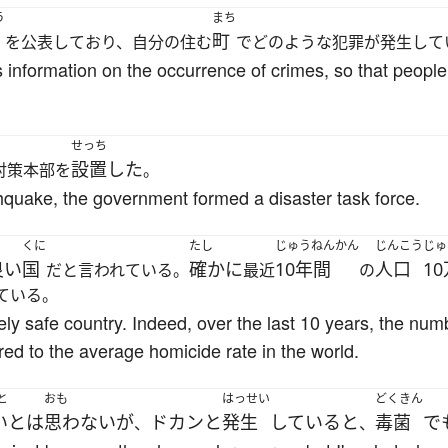
う
まち
町
を公表しており、自分の住む
でどのような犯罪が発生して
information on the occurrence of crimes, so that people
せっち
設置した
対策本部を
。
hquake, the government formed a disaster task force.
くに
たし
じゅうねんかん
じんこう
じゅ
良い
国
確かに
10年間
人口
1
だと言われている。
最近
の
ている。
ely safe country. Indeed, over the last 10 years, the nu
d to the average homicide rate in the world.
と
おも
はっせい
どくきん
い
と
は
思わない
が
ドカンと
発生
している
と
毒菌
で
、
、