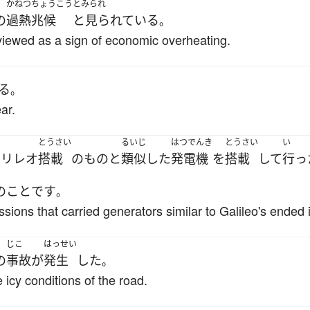
かねつ
ちょうこう
とみられ
の
過熱
兆候
と見られている
。
viewed as a sign of economic overheating.
る
。
ar.
とうさい
るいじ
はつでんき
とうさい
い
ガリレオ
搭載
の
もの
と
類似
した
発電機
を
搭載
して
行っ
のこと
です
。
ions that carried generators similar to Galileo's ended 
じこ
はっせい
の
事故
が
発生
した
。
icy conditions of the road.