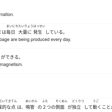
。
mation.
まいにち
たいりょう
はっせい
ミ
は
毎日
大量に
発生
している
。
garbage are being produced every day.
とができる
。
e magnetism.
ういてき
てん
めいかん
ふた
そくめん
どくりつ
うご
異的な
点
は
鳴管
の
２つ
の
側面
が
独立
して
動く
こと
、