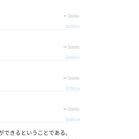
—
Tatoeba
Details ▸
—
Tatoeba
Details ▸
—
Tatoeba
Details ▸
—
Tatoeba
Details ▸
ができる
と
いう
こと
である
。