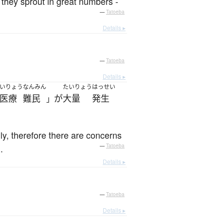
n they sprout in great numbers -
—
Tatoeba
Details ▸
—
Tatoeba
Details ▸
いりょう
なんみん
たいりょう
はっせい
医療
難民
が
大量
発生
」
ly, therefore there are concerns
.
—
Tatoeba
Details ▸
—
Tatoeba
Details ▸