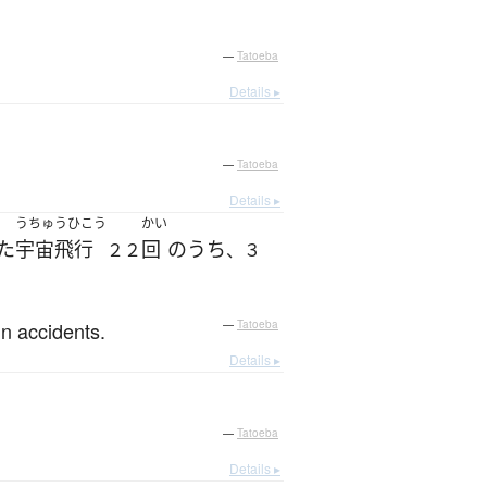
—
Tatoeba
Details ▸
—
Tatoeba
Details ▸
うちゅうひこう
かい
た
宇宙飛行
回
の
うち
２２
、３
in accidents.
—
Tatoeba
Details ▸
—
Tatoeba
Details ▸