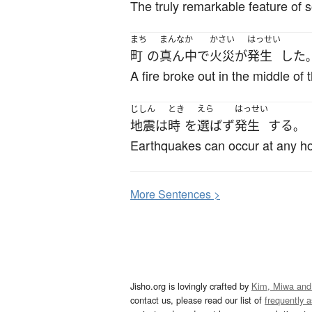
The truly remarkable feature of s
まち
まんなか
かさい
はっせい
町
の
真ん中
で
火災
が
発生
した
A fire broke out in the middle of t
じしん
とき
えら
はっせい
地震
は
時
を
選ばず
発生
する
。
Earthquakes can occur at any ho
More
S
entences >
Jisho.org is lovingly crafted by
Kim, Miwa and
contact us, please read our list of
frequently 