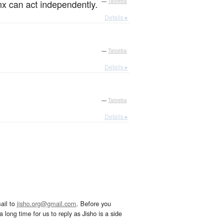
inx can act independently.
—
Tatoeba
Details ▸
—
Tatoeba
Details ▸
—
Tatoeba
Details ▸
ail to
jisho.org@gmail.com
. Before you
 long time for us to reply as Jisho is a side