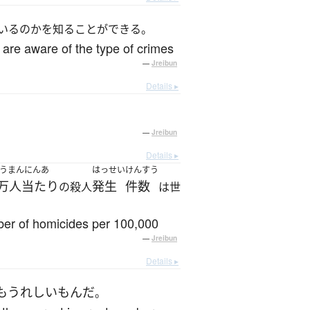
いるのかを知ることができる。
 are aware of the type of crimes
—
Jreibun
Details ▸
—
Jreibun
Details ▸
うまんにんあ
はっせい
けんすう
0万人当たり
発生
件数
の殺人
は世
mber of homicides per 100,000
—
Jreibun
Details ▸
も
うれしい
もん
だ
。