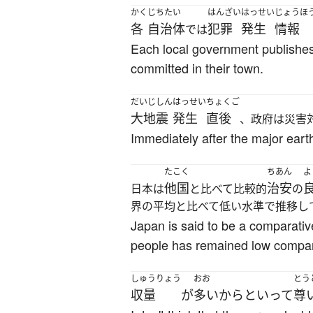
かく
じちたい
はんざい
はっせい
じょうほ
各
自治体
犯罪
発生
情報
では
Each local government publishes 
committed in their town.
だいじしん
はっせい
ちょくご
大地震
発生
直後
、政府は災害
Immediately after the major eart
たこく
ちあん
よ
他国
治安
日本は
と比べて比較的
の
界の平均と比べて低い水準で推移し
Japan is said to be a comparativ
people has remained low compare
しゅうりょう
おお
とう
収量
が
多い
からといって
尊