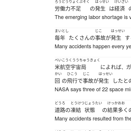
ろうどうりょくぶそく
はっせい
けいざい
労働力不足
の
発生
は
経済
The emerging labor shortage is 
まいとし
じこ
はっせい
毎年
たくさん
の
事故
が
発生
す
Many accidents happen every ye
べいこうくううちゅうきょく
米航空宇宙局
によれば
、
かい
ひこう
じこ
はっせい
回
の
飛行
で
事故
が
発生
した
と
NASA says three of 22 space miss
どうろ
とうけつ
じょうたい
けっか
おお
道路
の
凍結
状態
の
結果
多く
Many accidents resulted from the 