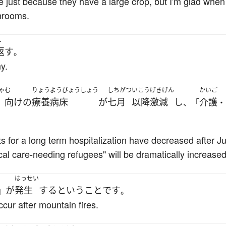
ble just because they have a large crop, but I'm glad whe
hrooms.
え
返す
。
y.
ゃ
む
りょうようびょうしょう
しちがつ
いこう
げきげん
かいご
向け
の
療養病床
が
七月
以降
激減
し
介護
、「
・
s for a long term hospitalization have decreased after Ju
cal care-needing refugees" will be dramatically increased
はっせい
が
発生
する
という
こと
です
」
。
ccur after mountain fires.