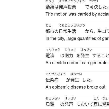
どうぎ
はっせいとうひょう
かけつ
動議
は
発声投票
で
可決
した
The motion was carried by accla
とし
にちじょうせいかつ
都市
の
日常生活
から
生ゴ
、
In the city, large quantities of 
でんりゅう
じりょく
はっせい
電流
は
磁力
を
発生
する
こ
An electric current can generat
でんせんびょう
はっせい
伝染病
が
発生
した
。
An epidemic disease broke out.
ちょうるい
はっせい
しん
きょ
鳥類
の
発声
において
真に
驚