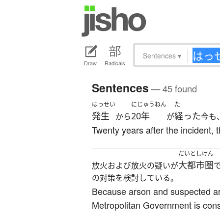
Sentences
▾
Draw
Radicals
Sentences
— 45 found
はっせい
にじゅうねん
た
発生
20年
経った
から
が
今も
Twenty years after the incident, t
だいとしけん
大都市圏
放火および放火の疑いが
の対策を検討している。
Because arson and suspected ars
Metropolitan Government is cons