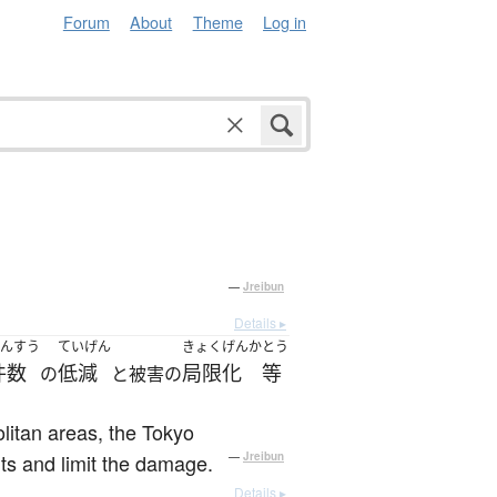
Forum
About
Theme
Log in
—
Jreibun
Details ▸
んすう
ていげん
きょくげんか
とう
件数
低減
局限化
等
の
と被害の
itan areas, the Tokyo
ts and limit the damage.
—
Jreibun
Details ▸