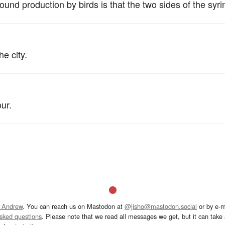
ound production by birds is that the two sides of the syr
。
he city.
ur.
 Andrew
. You can reach us on Mastodon at
@jisho@mastodon.social
or by e-m
asked questions
. Please note that we read all messages we get, but it can take a