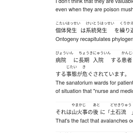
I don't think that they are valua
even when they are poison mus
こたいはっせい
けいとうはっせい
くりか
個体発生
は
系統発生
を
繰り
Ontogeny recapitulates phylogen
びょういん
ちょうき
にゅういん
かんじ
病院
に
長期
入院
する
患者
じたい
き
する
事態
が
危ぐ
されています
。
The sanatorium wards for patient
of situation that "nurse and medi
やまかじ
あと
どせきりゅう
それ
は
山火事
の
後
に
土石流
「
That's the fact that avalanches o