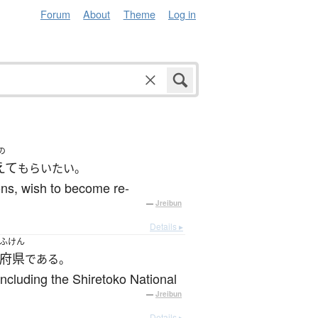
Forum
About
Theme
Log in
の
えて
もらいたい。
ns, wish to become re-
—
Jreibun
Details ▸
ふけん
府県
である。
 including the Shiretoko National
—
Jreibun
Details ▸