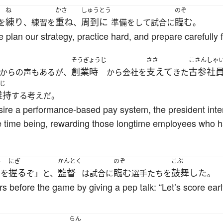
ね
かさ
しゅうとう
のぞ
練り
重ね
周到に
臨む
を
、練習を
、
準備をして試合に
。
we plan our strategy, practice hard, and prepare carefully 
そうぎょうじ
ささ
こさんしゃ
創業時
支えて
古参社
からの声もあるが、
から会社を
きた
じ
維持
する考えだ。
re a performance-based pay system, the president inte
he time being, rewarding those longtime employees who
ん
にぎ
かんとく
のぞ
こぶ
握る
監督
臨む
鼓舞した
を
ぞ」と、
は試合に
選手たちを
。
 before the game by giving a pep talk: “Let’s score earl
らん