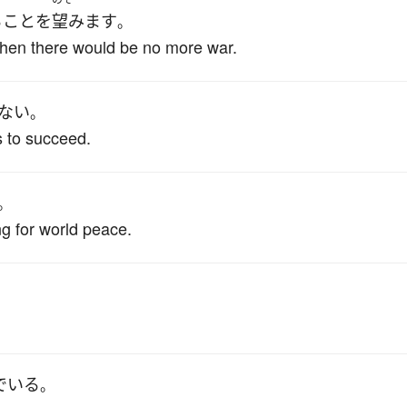
る
こと
を
望みます
。
when there would be no more war.
ない
。
s to succeed.
。
ng for world peace.
でいる
。