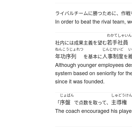
ライバルチームに勝つために、作戦
In order to beat the rival team, 
わかてしゃいん
若手社員
社内には成果主義を望む
ねんこうじょれつ
じんじせいど
い
年功序列
人事制度
を基本に
を
Although younger employees desi
system based on seniority for t
since it was founded.
じょばん
しゅどうけ
序盤
主導権
「
で点数を取って、
The coach encouraged his players