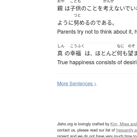
おや
こども
かんが
親
は
子供
の
こと
を
考えないで
い
つと
ように
努める
の
である
。
Parents try not to think about it, 
しん
こうふく
なに
のぞ
真
の
幸福
は
ほとんど
何も
望
、
True happiness consists of desirin
More
S
entences >
Jisho.org is lovingly crafted by
Kim, Miwa and
contact us, please read our list of
frequently 
project and we do not have very much time to 