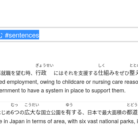
ぎょうせい
しく
とと
行政
仕組み
整
再就職を望む時、
にはそれを支援する
をぜひ
 employment, owing to childcare or nursing care reaso
ernment to have a system in place to support them.
むっ
こうだい
ゆう
とどう
6つ
広大な
有する
都道
はじめ
の
国立公園を
、日本で最大面積の
e in Japan in terms of area, with six vast national parks,