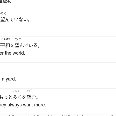
peace.
のぞ
を
望んでいない
。
へいわ
のぞ
が
平和
を
望んでいる
。
er the world.
 a yard.
おお
のぞ
もっと
多く
を
望む
。
they always want more.