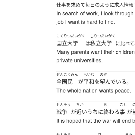
仕事を求めて毎日のように求人情報
In search of work, I look through
job I want is hard to find.
こくりつだいがく
しりつだいがく
国立大学
私立大学
は
に比べて
Many parents want their children 
private universities.
ぜんこくみん
へいわ
のぞ
全国民
が
平和
を
望んでいる
。
The whole nation wants peace.
せんそう
ちか
お
こと
戦争
が
近いうちに
終わる
事
が
It is hoped that the war will end 
せんそう
ひ
きた