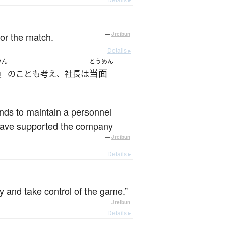
for the match.
—
Jreibun
Details ▸
いん
とうめん
員
当面
のことも考え、社長は
nds to maintain a personnel
 have supported the company
—
Jreibun
Details ▸
y and take control of the game.”
—
Jreibun
Details ▸