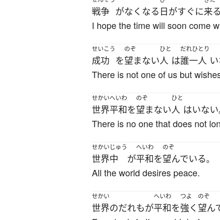
戦争
が
なくなる
日
が
すぐに
来
I hope the time will soon come 
せいこう
のぞ
ひと
だれひとり
成功
を
望まない
人
は
誰一人
い
There is not one of us but wishe
せかいへいわ
のぞ
ひと
世界平和
を
望まない
人
は
いない
There is no one that does not lo
せかいじゅう
へいわ
のぞ
世界中
が
平和
を
望んでいる
。
All the world desires peace.
せかい
へいわ
つよ
のぞ
世界
の
だれも
が
平和
を
強く
望ん