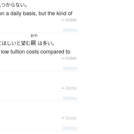
見つからない。
n a daily basis, but the kind of
—
Jreibun
Details ▸
おや
親
てほしいと望む
は多い。
y low tuition costs compared to
—
Jreibun
Details ▸
—
Tatoeba
Details ▸
—
Tatoeba
Details ▸