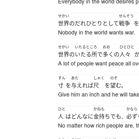
Everybody in the world desires 
せかい
せんそう
世界
の
だれひとりとして
戦争
Nobody in the world wants war.
せかい
いたるところ
おお
ひとびと
世界
の
いたる所
で
多く
の
人々
A lot of people want peace all ov
すん
あた
しゃく
のぞ
寸
を
与えれば
尺
を
望む
。
Give him an inch and he will take
ひと
かねも
かなら
人
は
どんなに
金持ち
でも
必ず
、
No matter how rich people are, 