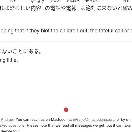
おそ
ないよう
でんわ
でんぽう
ぜったい
こ
のぞ
れば
恐ろしい
内容
の
電話
や
電報
は
絶対に
来ない
と
望
hoping that if they blot the children out, the fateful call o
まない
こと
に
ある
。
g little.
 Andrew
. You can reach us on Mastodon at
@jisho@mastodon.social
or by e-m
asked questions
. Please note that we read all messages we get, but it can take a
devote to it.