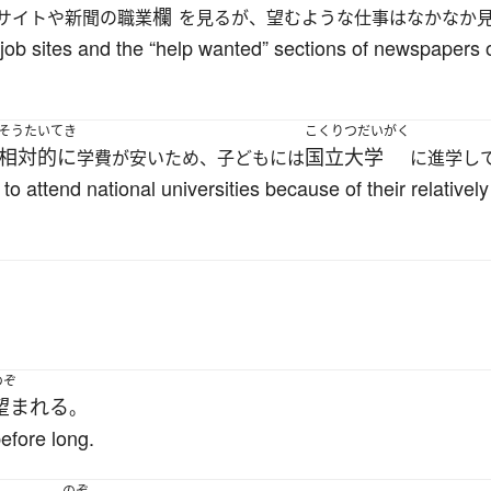
欄
サイトや新聞の職業
を見るが、望むような仕事はなかなか
 job sites and the “help wanted” sections of newspapers o
そうたいてき
こくりつだいがく
相対的に
国立大学
学費が安いため、子どもには
に進学し
to attend national universities because of their relativel
のぞ
望まれる
。
before long.
のぞ