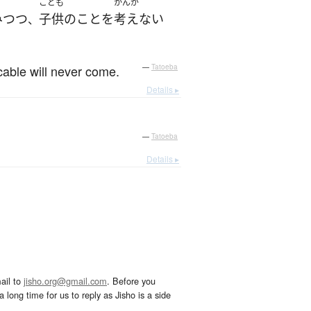
こども
かんが
み
つつ
子供
の
こと
を
考えない
、
r cable will never come.
—
Tatoeba
Details ▸
—
Tatoeba
Details ▸
ail to
jisho.org@gmail.com
. Before you
 long time for us to reply as Jisho is a side