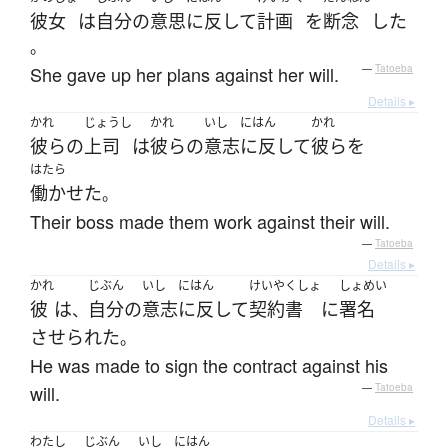
彼女
は
自分
の
意思
に反して
計画
を
断念
した
。
She gave up her plans against her will.
—
Tatoeba
Details ▸
かれ
じょうし
かれ
いし
にはん
かれ
彼らの
上司
は
彼らの
意志
に反して
彼ら
を
はたら
働かせた
。
Their boss made them work against their will.
—
Tatoeba
Details ▸
かれ
じぶん
いし
にはん
けいやくしょ
しょめい
彼
は
自分
の
意志
に反して
契約書
に
署名
、
させられた
。
He was made to sign the contract against his
will.
—
Tatoeba
Details ▸
わたし
じぶん
いし
にはん