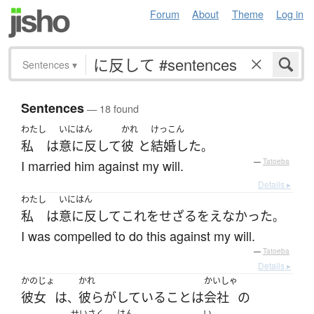
Forum
About
Theme
Log in
Sentences
▾
Sentences
— 18 found
わたし
いにはん
かれ
けっこん
私
は
意に反して
彼
と
結婚した
。
I married him against my will.
—
Tatoeba
Details ▸
わたし
いにはん
私
は
意に反して
これ
を
せざるをえなかった
。
I was compelled to do this against my will.
—
Tatoeba
Details ▸
かのじょ
かれ
かいしゃ
彼女
は
彼ら
が
している
こと
は
会社
の
、
せいさく
はん
い