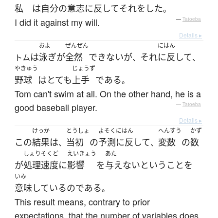
私
は
自分
の
意志
に反して
それ
を
した
。
I did it against my will.
—
Tatoeba
Details ▸
およ
ぜんぜん
にはん
は
泳ぎ
が
全然
できない
が
それ
に反して
トム
、
、
やきゅう
じょうず
野球
は
とても
上手
である
。
Tom can't swim at all. On the other hand, he is a
good baseball player.
—
Tatoeba
Details ▸
けっか
とうしょ
よそく
にはん
へんすう
かず
この
結果
は
当初
の
予測
に反して
変数
の
数
、
、
しょり
そくど
えいきょう
あた
が
処理
速度
に
影響
を
与えない
と
いう
こと
を
いみ
意味
している
の
である
。
This result means, contrary to prior
expectations, that the number of variables does