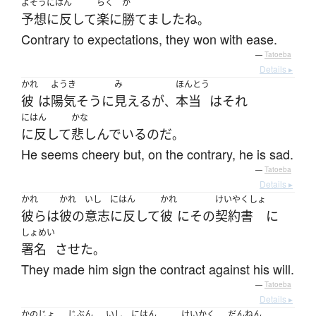
よそうにはん
らく
か
予想に反して
楽に
勝てました
ね
。
Contrary to expectations, they won with ease.
—
Tatoeba
Details ▸
かれ
ようき
み
ほんとう
彼
は
陽気
そう
に
見える
が
本当
は
それ
、
にはん
かな
に反して
悲しんでいる
のだ
。
He seems cheery but, on the contrary, he is sad.
—
Tatoeba
Details ▸
かれ
かれ
いし
にはん
かれ
けいやくしょ
彼ら
は
彼の
意志
に反して
彼
に
その
契約書
に
しょめい
署名
させた
。
They made him sign the contract against his will.
—
Tatoeba
Details ▸
かのじょ
じぶん
いし
にはん
けいかく
だんねん