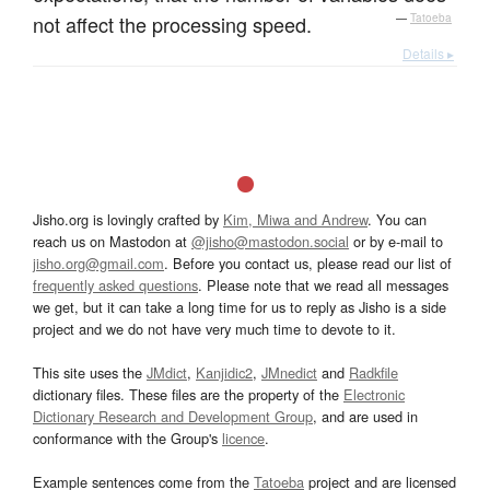
not affect the processing speed.
—
Tatoeba
Details ▸
Jisho.org is lovingly crafted by
Kim, Miwa and Andrew
. You can
reach us on Mastodon at
@jisho@mastodon.social
or by e-mail to
jisho.org@gmail.com
. Before you contact us, please read our list of
frequently asked questions
. Please note that we read all messages
we get, but it can take a long time for us to reply as Jisho is a side
project and we do not have very much time to devote to it.
This site uses the
JMdict
,
Kanjidic2
,
JMnedict
and
Radkfile
dictionary files. These files are the property of the
Electronic
Dictionary Research and Development Group
, and are used in
conformance with the Group's
licence
.
Example sentences come from the
Tatoeba
project and are licensed