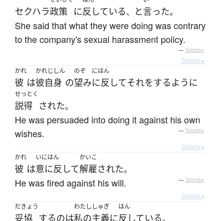
セクハラ
政策
に
反している
と
言った
、
。
She said that what they were doing was contrary
to the company's sexual harassment policy.
—
Tatoeba
Details ▸
かれ
かれじしん
のぞ
にはん
彼
は
彼自身
の
望み
に反して
それ
を
する
ように
せっとく
説得
された
。
He was persuaded into doing it against his own
wishes.
—
Tatoeba
Details ▸
かれ
いにはん
かいこ
彼
は
意に反して
解雇
された
。
He was fired against his will.
—
Tatoeba
Details ▸
だきょう
わたし
しゅぎ
はん
妥協
する
の
は
私の
主義
に
反している
。