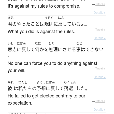
It's against my rules to compromise.
—
Tatoeba
Details ▸
きみ
きそく
はん
君の
やった
こと
は
規則
に
反している
よ
。
What you did is against the rules.
—
Tatoeba
Details ▸
いし
にはん
なに
むり
こと
意志
に反して
何か
を
無理に
させる
事はできない
。
No one can force you to do anything against
your will.
—
Tatoeba
Details ▸
かれ
わたし
よそうにはん
らくせん
彼
は
私たち
の
予想に反して
落選
した
。
He failed to get elected contrary to our
expectation.
—
Tatoeba
Details ▸