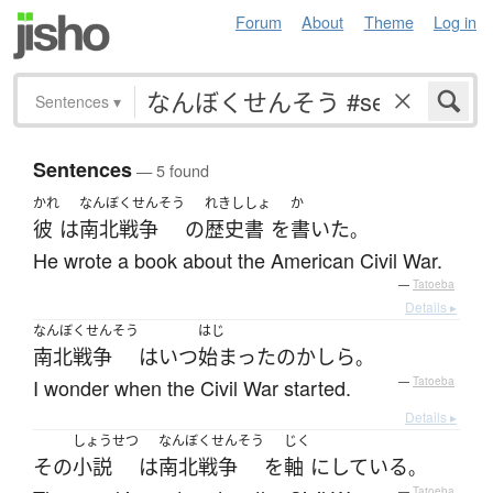
Forum
About
Theme
Log in
Sentences
▾
Sentences
— 5 found
かれ
なんぼくせんそう
れきししょ
か
彼
は
南北戦争
の
歴史書
を
書いた
。
He wrote a book about the American Civil War.
—
Tatoeba
Details ▸
なんぼくせんそう
はじ
南北戦争
は
いつ
始まった
の
かしら
。
I wonder when the Civil War started.
—
Tatoeba
Details ▸
しょうせつ
なんぼくせんそう
じく
その
小説
は
南北戦争
を
軸
に
している
。
—
Tatoeba