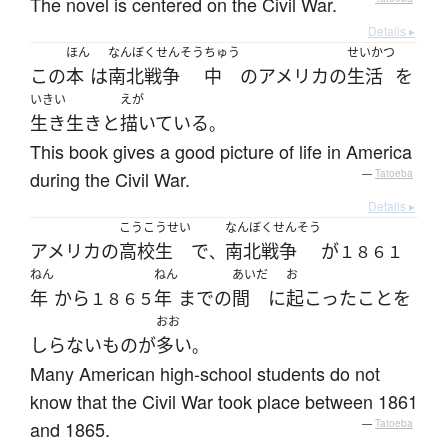
The novel is centered on the Civil War.
Details ▸
ほん
なんぼくせんそう
ちゅう
せいかつ
この
本
は
南北戦争
中
の
アメリカ
の
生活
を
いきい
えが
生き生きと
描いている
。
This book gives a good picture of life in America
during the Civil War.
—
Tatoeba
Details ▸
こうこうせい
なんぼくせんそう
アメリカ
の
高校生
で
南北戦争
が
、
１８６１
ねん
ねん
あいだ
お
年
から
年
まで
の
間
に
起こった
こと
を
１８６５
おお
しらない
もの
が
多い
。
Many American high-school students do not
know that the Civil War took place between 1861
and 1865.
—
Tatoeba