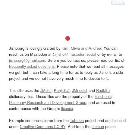
Details ▸
Jisho.org is lovingly crafted by
Kim, Miwa and Andrew
. You can
reach us on Mastodon at
@jisho@mastodon.social
or by e-mail to
jisho.org@gmail.com
. Before you contact us, please read our list of
frequently asked questions
. Please note that we read all messages
we get, but it can take a long time for us to reply as Jisho is a side
project and we do not have very much time to devote to it.
This site uses the
JMdict
,
Kanjidic2
,
JMnedict
and
Radkfile
dictionary files. These files are the property of the
Electronic
Dictionary Research and Development Group
, and are used in
conformance with the Group's
licence
.
Example sentences come from the
Tatoeba
project and are licensed
under
Creative Commons CC-BY
. And from the
Jreibun
project.