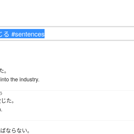
た
。
nto the industry.
う
投じた
。
n.
ればならない
。