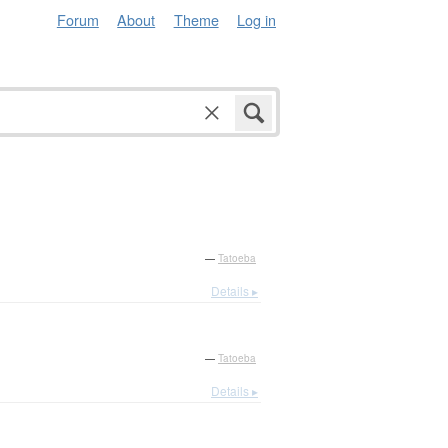
Forum
About
Theme
Log in
—
Tatoeba
Details ▸
—
Tatoeba
Details ▸