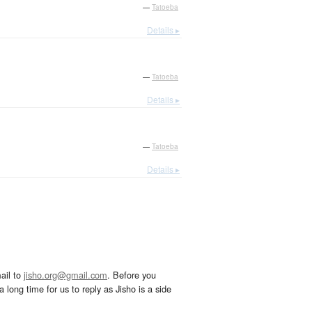
—
Tatoeba
Details ▸
—
Tatoeba
Details ▸
—
Tatoeba
Details ▸
ail to
jisho.org@gmail.com
. Before you
 long time for us to reply as Jisho is a side