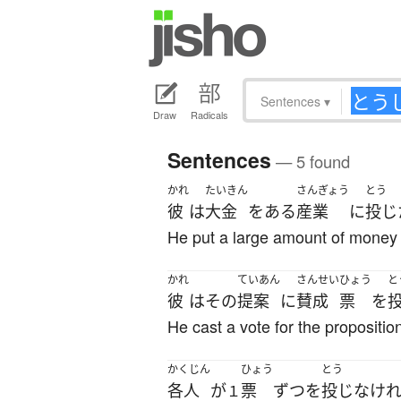
Sentences
▾
Draw
Radicals
Sentences
— 5 found
かれ
たいきん
さんぎょう
とう
彼
は
大金
を
ある
産業
に
投じ
He put a large amount of money i
かれ
ていあん
さんせい
ひょう
と
彼
は
その
提案
に
賛成
票
を
He cast a vote for the propositio
かくじん
ひょう
とう
各人
が
票
ずつ
を
投じ
なけ
１