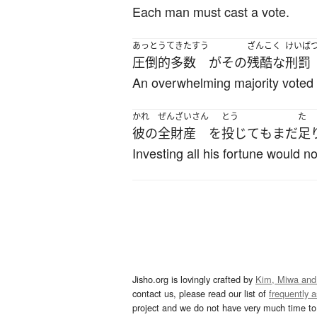
Each man must cast a vote.
あっとうてきたすう
ざんこく
けいば
圧倒的多数
が
その
残酷な
刑罰
An overwhelming majority voted t
かれ
ぜんざいさん
とう
た
彼の
全財産
を
投じて
も
まだ
足
Investing all his fortune would n
Jisho.org is lovingly crafted by
Kim, Miwa and
contact us, please read our list of
frequently 
project and we do not have very much time to 