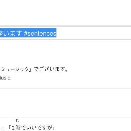
でございます
・ミュージック」
。
usic.
じ
時
で
いい
です
が
？」「２
」