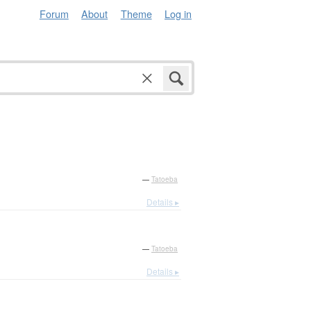
Forum
About
Theme
Log in
—
Tatoeba
Details ▸
—
Tatoeba
Details ▸