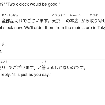
or?" "Two o'clock would be good."
ぜんぶ
しなぎ
とうきょう
ほんてん
とりよ
全部
品切れ
でございます
東京
の
本店
から
取り寄
、
。
 of stock now. We'll order them from the main store in Tok
ます
。
e.
るとお
こた
通り
でございます
と
答える
しかない
のです
」
。
reply, "it is just as you say."