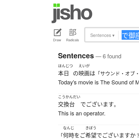
Sentences
▾
Draw
Radicals
Sentences
— 6 found
ほんじつ
えいが
本日
の
映画
は
「サウンド・オブ
Today's movie is The Sound of M
こうかんだい
交換台
でございます
。
This is an operator.
なんじ
きぼう
何時
を
ご
希望
でございます
か
「