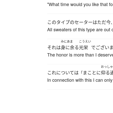
"What time would you like that f
この
タイプ
の
セーター
は
ただ今
All sweaters of this type are out
みにあま
こうえい
それ
は
身に余る
光栄
でござい
The honor is more than I deserv
おっしゃ
これ
について
は
まことに
仰る
「
In connection with this I can only 