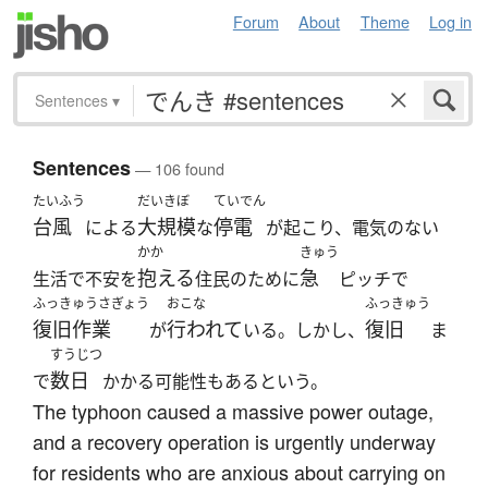
Forum
About
Theme
Log in
Sentences
▾
Sentences
— 106 found
たいふう
だいきぼ
ていでん
台風
大規模
停電
による
な
が起こり、電気のない
かか
きゅう
抱える
急
生活で不安を
住民のために
ピッチで
ふっきゅうさぎょう
おこな
ふっきゅう
復旧作業
行われて
復旧
が
いる。しかし、
ま
すうじつ
数日
で
かかる可能性もあるという。
The typhoon caused a massive power outage,
and a recovery operation is urgently underway
for residents who are anxious about carrying on