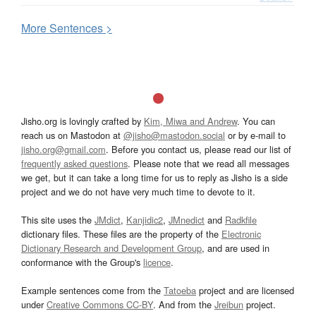
More
S
entences >
Jisho.org is lovingly crafted by
Kim, Miwa and Andrew
. You can
reach us on Mastodon at
@jisho@mastodon.social
or by e-mail to
jisho.org@gmail.com
. Before you contact us, please read our list of
frequently asked questions
. Please note that we read all messages
we get, but it can take a long time for us to reply as Jisho is a side
project and we do not have very much time to devote to it.
This site uses the
JMdict
,
Kanjidic2
,
JMnedict
and
Radkfile
dictionary files. These files are the property of the
Electronic
Dictionary Research and Development Group
, and are used in
conformance with the Group's
licence
.
Example sentences come from the
Tatoeba
project and are licensed
under
Creative Commons CC-BY
. And from the
Jreibun
project.