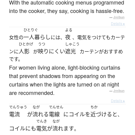
With the automatic cooking menus programmed
into the cooker, they say, cooking is hassle-free.
—
Jreibun
Details ▸
ひとりぐ
よる
一人暮らし
夜
女性の
には、
、電気をつけてもカーテ
ひとかげ
うつ
しゃこう
人影
映りにくい
遮光
ンに
が
カーテンがおすすめ
です。
For women living alone, light-blocking curtains
that prevent shadows from appearing on the
curtains when the lights are turned on at night
are recommended.
—
Jreibun
Details ▸
でんりゅう
なが
でんせん
ちか
電流
が
流れる
電線
に
コイル
を
近づける
と
、
でんき
なが
コイル
にも
電気
が
流れます
。