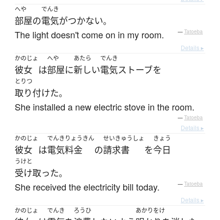
へや
でんき
部屋
の
電気
が
つかない
。
The light doesn't come on in my room.
—
Tatoeba
Details ▸
かのじょ
へや
あたら
でんき
彼女
は
部屋
に
新しい
電気
ストーブ
を
とりつ
取り付けた
。
She installed a new electric stove in the room.
—
Tatoeba
Details ▸
かのじょ
でんきりょうきん
せいきゅうしょ
きょう
彼女
は
電気料金
の
請求書
を
今日
うけと
受け取った
。
She received the electricity bill today.
—
Tatoeba
Details ▸
かのじょ
でんき
ろうひ
あかりをけ