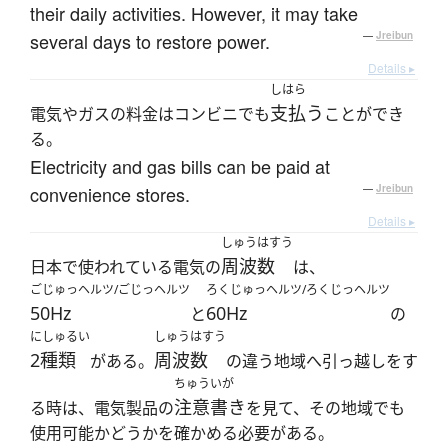
their daily activities. However, it may take
several days to restore power.
—
Jreibun
Details ▸
しはら
支払う
電気やガスの料金はコンビニでも
ことができ
る。
Electricity and gas bills can be paid at
convenience stores.
—
Jreibun
Details ▸
しゅうはすう
周波数
日本で使われている電気の
は、
ごじゅっヘルツ/ごじっヘルツ
ろくじゅっヘルツ/ろくじっヘルツ
50Hz
60Hz
と
の
にしゅるい
しゅうはすう
2種類
周波数
がある。
の違う地域へ引っ越しをす
ちゅういが
注意書き
る時は、電気製品の
を見て、その地域でも
使用可能かどうかを確かめる必要がある。