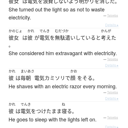
彼女
は
電気
を
浪費
しない
よう
明かりを消した
。
She turned out the light so as not to waste
electricity.
—
Tatoeba
Details ▸
かのじょ
かれ
でんき
むだづか
かんが
彼女
は
彼
が
電気
を
無駄遣い
している
と
考えた
。
She considered him extravagant with electricity.
—
Tatoeba
Details ▸
かれ
まいあさ
かお
彼
は
毎朝
電気カミソリ
で
顔
を
そる
。
He shaves with an electric razor every morning.
—
Tatoeba
Details ▸
かれ
でんき
ね
彼
は
電気
を
つけた
まま
寝る
。
He goes to sleep with the lights left on.
—
Tatoeba
Details ▸