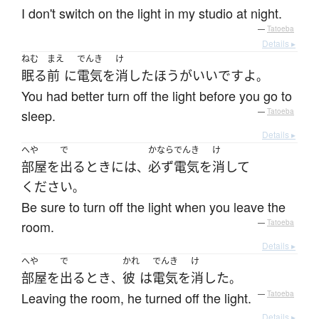
I don't switch on the light in my studio at night.
—
Tatoeba
Details ▸
ねむ
まえ
でんき
け
眠る
前
に
電気
を
消した
ほうがいい
です
よ
。
You had better turn off the light before you go to
sleep.
—
Tatoeba
Details ▸
へや
で
かなら
でんき
け
部屋
を
出る
とき
には
必ず
電気
を
消して
、
ください
。
Be sure to turn off the light when you leave the
room.
—
Tatoeba
Details ▸
へや
で
かれ
でんき
け
部屋
を
出る
とき
彼
は
電気
を
消した
、
。
Leaving the room, he turned off the light.
—
Tatoeba
Details ▸