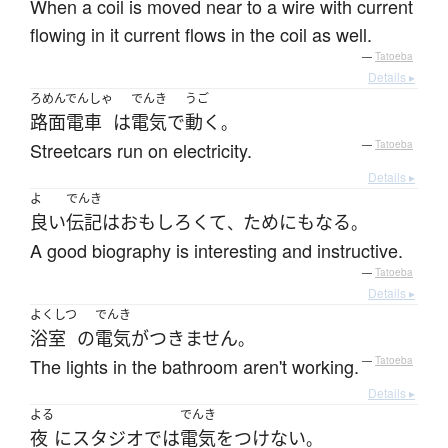
When a coil is moved near to a wire with current
flowing in it current flows in the coil as well.
—
Tatoeba
Details ▸
ろめんでんしゃ
でんき
うご
路面電車
は
電気
で
動く
。
Streetcars run on electricity.
—
Tatoeba
Details ▸
よ
でんき
良い
伝記
は
おもしろくて
ために
も
なる
、
。
A good biography is interesting and instructive.
—
Tatoeba
Details ▸
よくしつ
でんき
浴室
の
電気
が
つきません
。
The lights in the bathroom aren't working.
—
Tatoeba
Details ▸
よる
でんき
夜
に
スタジオ
で
は
電気
を
つけない
。