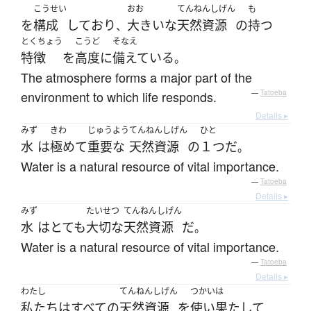
こうせい
おお
てんねんしげん
も
を
構成
して
おり
大きいな
天然資源
の
持つ
、
とくちょう
こうど
そなえ
特徴
を
高度に
備えている
。
The atmosphere forms a major part of the
environment to which life responds.
—
Tatoeba
Details ▸
みず
きわ
じゅうよう
てんねんしげん
ひと
水
は
極めて
重要な
天然資源
の
１つ
だ
。
Water is a natural resource of vital importance.
—
Tatoeba
Details ▸
みず
たいせつ
てんねんしげん
水
は
とても
大切な
天然資源
だ
。
Water is a natural resource of vital importance.
—
Tatoeba
Details ▸
わたし
てんねんしげん
つかいは
私たち
は
すべての
天然資源
を
使い果たして