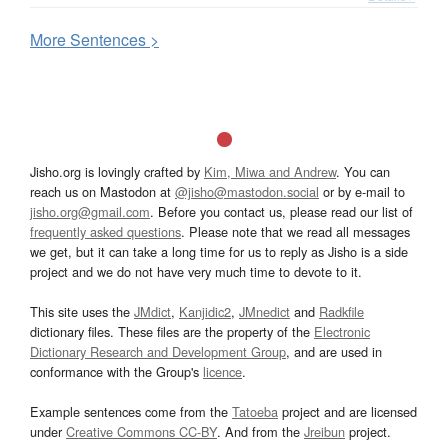
More
S
entences >
Jisho.org is lovingly crafted by
Kim, Miwa and Andrew
. You can
reach us on Mastodon at
@jisho@mastodon.social
or by e-mail to
jisho.org@gmail.com
. Before you contact us, please read our list of
frequently asked questions
. Please note that we read all messages
we get, but it can take a long time for us to reply as Jisho is a side
project and we do not have very much time to devote to it.
This site uses the
JMdict
,
Kanjidic2
,
JMnedict
and
Radkfile
dictionary files. These files are the property of the
Electronic
Dictionary Research and Development Group
, and are used in
conformance with the Group's
licence
.
Example sentences come from the
Tatoeba
project and are licensed
under
Creative Commons CC-BY
. And from the
Jreibun
project.