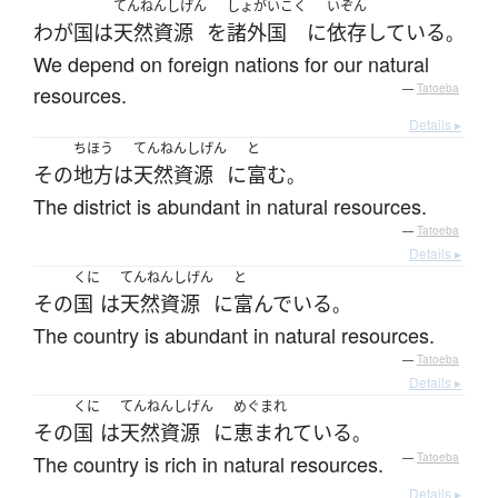
てんねんしげん
しょがいこく
いぞん
わが国
は
天然資源
を
諸外国
に
依存
している
。
We depend on foreign nations for our natural
resources.
—
Tatoeba
Details ▸
ちほう
てんねんしげん
と
その
地方
は
天然資源
に
富む
。
The district is abundant in natural resources.
—
Tatoeba
Details ▸
くに
てんねんしげん
と
その
国
は
天然資源
に
富んでいる
。
The country is abundant in natural resources.
—
Tatoeba
Details ▸
くに
てんねんしげん
めぐまれ
その
国
は
天然資源
に
恵まれている
。
The country is rich in natural resources.
—
Tatoeba
Details ▸