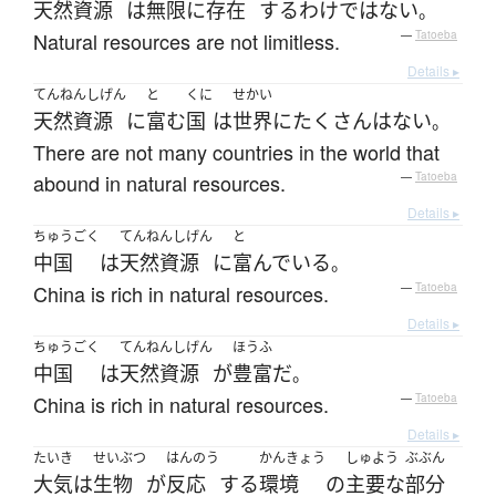
天然資源
は
無限に
存在
する
わけではない
。
Natural resources are not limitless.
—
Tatoeba
Details ▸
てんねんしげん
と
くに
せかい
天然資源
に
富む
国
は
世界
に
たくさん
は
ない
。
There are not many countries in the world that
abound in natural resources.
—
Tatoeba
Details ▸
ちゅうごく
てんねんしげん
と
中国
は
天然資源
に
富んでいる
。
China is rich in natural resources.
—
Tatoeba
Details ▸
ちゅうごく
てんねんしげん
ほうふ
中国
は
天然資源
が
豊富
だ
。
China is rich in natural resources.
—
Tatoeba
Details ▸
たいき
せいぶつ
はんのう
かんきょう
しゅよう
ぶぶん
大気
は
生物
が
反応
する
環境
の
主要な
部分