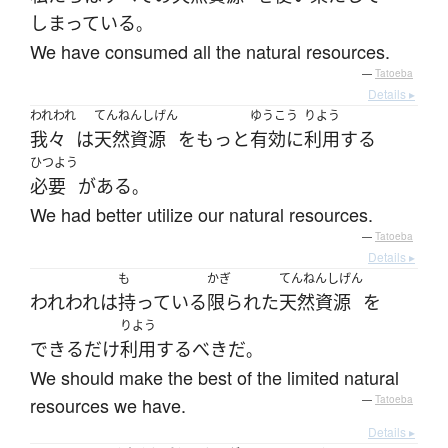
しまっている
。
We have consumed all the natural resources.
—
Tatoeba
Details ▸
われわれ
てんねんしげん
ゆうこう
りよう
我々
は
天然資源
を
もっと
有効に
利用
する
ひつよう
必要
が
ある
。
We had better utilize our natural resources.
—
Tatoeba
Details ▸
も
かぎ
てんねんしげん
われわれ
は
持っている
限られた
天然資源
を
りよう
できるだけ
利用
するべき
だ
。
We should make the best of the limited natural
resources we have.
—
Tatoeba
Details ▸