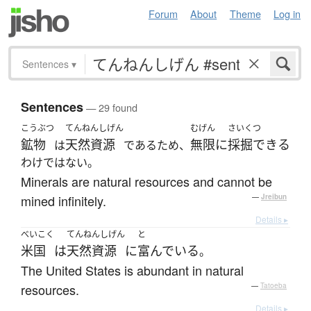
Forum
About
Theme
Log in
Sentences
▾
Sentences
— 29 found
こうぶつ
てんねんしげん
むげん
さいくつ
鉱物
天然資源
無限に
採掘できる
は
であるため、
わけではない。
Minerals are natural resources and cannot be
mined infinitely.
—
Jreibun
Details ▸
べいこく
てんねんしげん
と
米国
は
天然資源
に
富んでいる
。
The United States is abundant in natural
resources.
—
Tatoeba
Details ▸