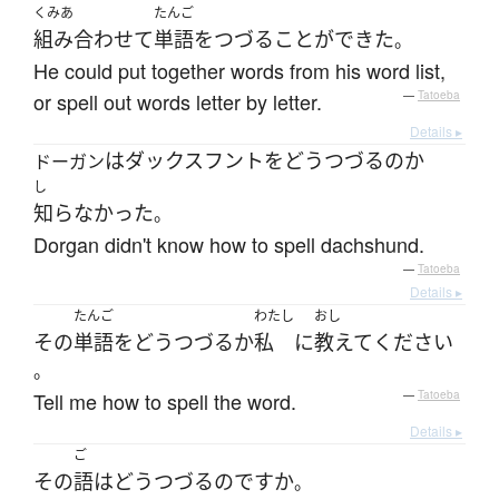
くみあ
たんご
組み合わせて
単語
を
つづる
ことができた
。
He could put together words from his word list,
or spell out words letter by letter.
—
Tatoeba
Details ▸
は
ダックスフント
を
どう
つづる
の
か
ドーガン
し
知らなかった
。
Dorgan didn't know how to spell dachshund.
—
Tatoeba
Details ▸
たんご
わたし
おし
その
単語
を
どう
つづる
か
私
に
教えて
ください
。
Tell me how to spell the word.
—
Tatoeba
Details ▸
ご
その
語
は
どう
つづる
のです
か
。