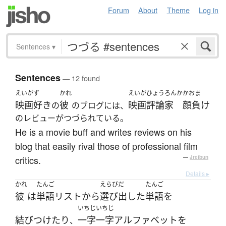
Forum
About
Theme
Log in
Sentences
▾
Sentences
— 12 found
えいがず
かれ
えいがひょうろんか
かおま
映画好き
彼
映画評論家
顔負け
の
のブログには、
のレビューがつづられている。
He is a movie buff and writes reviews on his
blog that easily rival those of professional film
critics.
—
Jreibun
Details ▸
かれ
たんご
えらびだ
たんご
彼
は
単語
リスト
から
選び出した
単語
を
いちじ
いちじ
結びつけたり
一字
一字
アルファベット
を
、