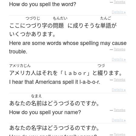
How do you spell the word?
—
Tatoeba
Details ▸
つづりじ
もんだい
たんご
ここ
に
つづり字
の
問題
に成り
そうな
単語
が
いくつか
あります
。
Here are some words whose spelling may cause
trouble.
—
Tatoeba
Details ▸
アメリカじん
つづ
アメリカ人
は
それ
を
と
綴ります
「ｌａｂｏｒ」
。
I hear that Americans spell it l-a-b-o-r.
—
Tatoeba
Details ▸
なまえ
あなた
の
名前
は
どう
つづる
のです
か
。
How do you spell your name?
—
Tatoeba
Details ▸
あなた
の
名字
は
どう
つづる
のです
か
。
—
Tatoeba