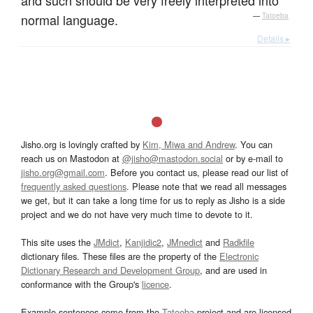
and such should be very freely interpreted into
normal language.
—
Tatoeba
Details ▸
Jisho.org is lovingly crafted by
Kim, Miwa and Andrew
. You can
reach us on Mastodon at
@jisho@mastodon.social
or by e-mail to
jisho.org@gmail.com
. Before you contact us, please read our list of
frequently asked questions
. Please note that we read all messages
we get, but it can take a long time for us to reply as Jisho is a side
project and we do not have very much time to devote to it.
This site uses the
JMdict
,
Kanjidic2
,
JMnedict
and
Radkfile
dictionary files. These files are the property of the
Electronic
Dictionary Research and Development Group
, and are used in
conformance with the Group's
licence
.
Example sentences come from the
Tatoeba
project and are licensed