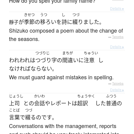
How do you spell your family name?
Details ▸
きせつ
うつ
し
つづ
が
季節
の
移ろい
を
詩
に
綴りました
靜子
。
Shizuko composed a poem about the change of
the seasons.
—
Tatoeba
Details ▸
つづりじ
まちが
ちゅうい
われわれ
は
つづり字
の
間違い
に
注意
し
なければならない
。
We must guard against mistakes in spelling.
—
Tatoeba
Details ▸
じょうし
かいわ
ちょうやく
ふつう
上司
と
の
会話
や
レポート
は
超訳
した
普通の
ことば
つづ
言葉
で
綴る
のです
。
Conversations with the management, reports