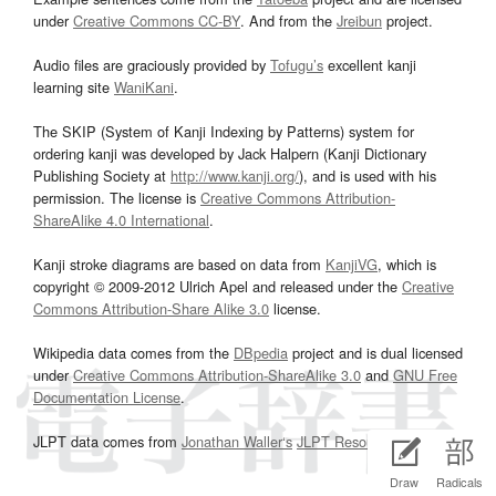
under
Creative Commons CC-BY
. And from the
Jreibun
project.
Audio files are graciously provided by
Tofugu’s
excellent kanji
learning site
WaniKani
.
The SKIP (System of Kanji Indexing by Patterns) system for
ordering kanji was developed by Jack Halpern (Kanji Dictionary
Publishing Society at
http://www.kanji.org/
), and is used with his
permission. The license is
Creative Commons Attribution-
ShareAlike 4.0 International
.
Kanji stroke diagrams are based on data from
KanjiVG
, which is
copyright © 2009-2012 Ulrich Apel and released under the
Creative
Commons Attribution-Share Alike 3.0
license.
Wikipedia data comes from the
DBpedia
project and is dual licensed
under
Creative Commons Attribution-ShareAlike 3.0
and
GNU Free
Documentation License
.
JLPT data comes from
Jonathan Waller‘s
JLPT Resources
page.
Draw
Radicals