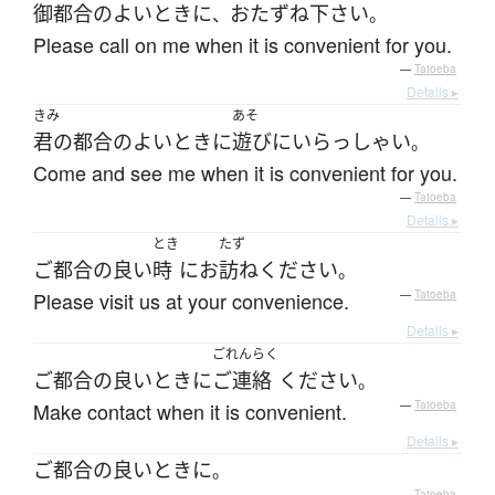
御
都合のよい
とき
に
おたずね
下さい
、
。
Please call on me when it is convenient for you.
—
Tatoeba
Details ▸
きみ
あそ
君の
都合のよい
とき
に
遊び
に
いらっしゃい
。
Come and see me when it is convenient for you.
—
Tatoeba
Details ▸
とき
たず
ご
都合の良い
時
に
お
訪ね
ください
。
Please visit us at your convenience.
—
Tatoeba
Details ▸
ごれんらく
ご
都合の良い
とき
に
ご連絡
ください
。
Make contact when it is convenient.
—
Tatoeba
Details ▸
ご
都合の良い
とき
に
。
—
Tatoeba