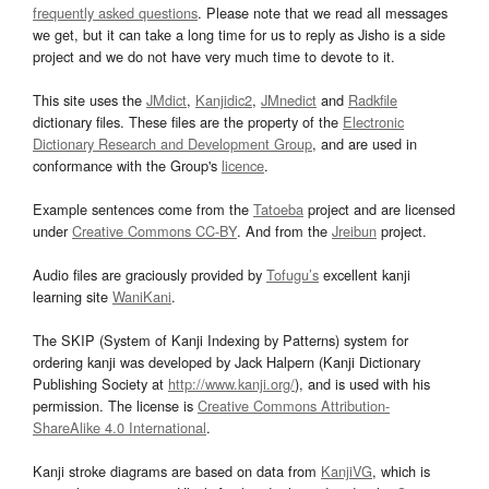
frequently asked questions
. Please note that we read all messages
we get, but it can take a long time for us to reply as Jisho is a side
project and we do not have very much time to devote to it.
This site uses the
JMdict
,
Kanjidic2
,
JMnedict
and
Radkfile
dictionary files. These files are the property of the
Electronic
Dictionary Research and Development Group
, and are used in
conformance with the Group's
licence
.
Example sentences come from the
Tatoeba
project and are licensed
under
Creative Commons CC-BY
. And from the
Jreibun
project.
Audio files are graciously provided by
Tofugu’s
excellent kanji
learning site
WaniKani
.
The SKIP (System of Kanji Indexing by Patterns) system for
ordering kanji was developed by Jack Halpern (Kanji Dictionary
Publishing Society at
http://www.kanji.org/
), and is used with his
permission. The license is
Creative Commons Attribution-
ShareAlike 4.0 International
.
Kanji stroke diagrams are based on data from
KanjiVG
, which is