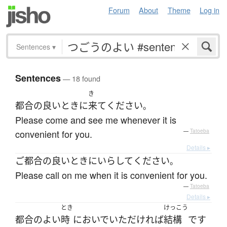
Forum
About
Theme
Log in
Sentences
▾
Sentences
— 18 found
き
都合の良い
とき
に
来て
ください
。
Please come and see me whenever it is
convenient for you.
—
Tatoeba
Details ▸
ご
都合の良い
とき
に
いらして
ください
。
Please call on me when it is convenient for you.
—
Tatoeba
Details ▸
とき
けっこう
都合のよい
時
に
おいで
いただければ
結構
です