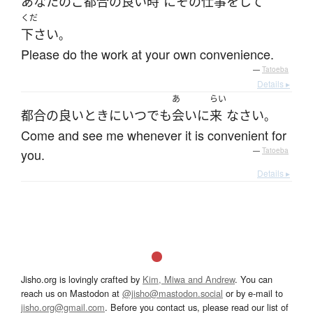
あなた
の
ご
都合の良い
時
に
その
仕事
を
して
くだ
下さい
。
Please do the work at your own convenience.
—
Tatoeba
Details ▸
あ
らい
都合の良い
とき
に
いつでも
会い
に
来
なさい
。
Come and see me whenever it is convenient for
you.
—
Tatoeba
Details ▸
Jisho.org is lovingly crafted by
Kim, Miwa and Andrew
. You can
reach us on Mastodon at
@jisho@mastodon.social
or by e-mail to
jisho.org@gmail.com
. Before you contact us, please read our list of