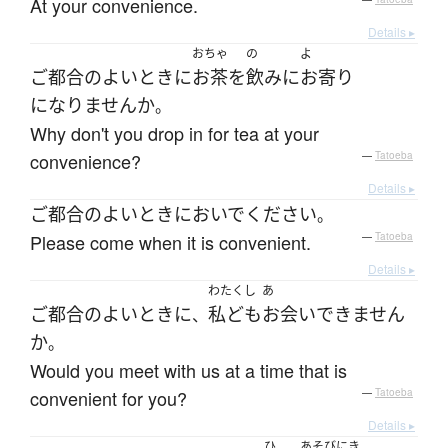
At your convenience.
Details ▸
おちゃ
の
よ
ご
都合のよい
とき
に
お茶
を
飲み
に
お寄り
になりません
か
。
Why don't you drop in for tea at your
convenience?
—
Tatoeba
Details ▸
ご
都合のよい
とき
に
おいで
ください
。
Please come when it is convenient.
—
Tatoeba
Details ▸
わたくし
あ
ご
都合のよい
とき
に
私ども
お会い
できません
、
か
。
Would you meet with us at a time that is
convenient for you?
—
Tatoeba
Details ▸
ひ
あそびにき