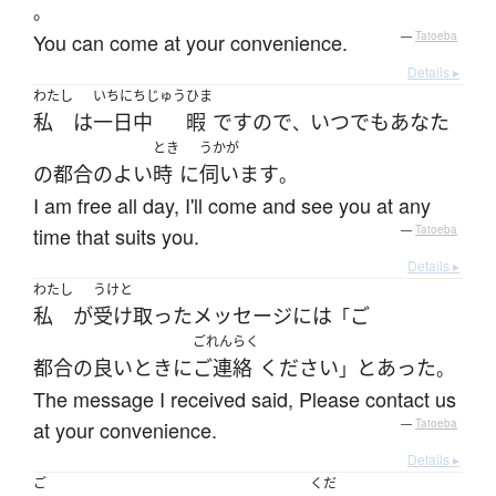
。
You can come at your convenience.
—
Tatoeba
Details ▸
わたし
いちにちじゅう
ひま
私
は
一日中
暇
です
ので
いつでも
あなた
、
とき
うかが
の
都合のよい
時
に
伺います
。
I am free all day, I'll come and see you at any
time that suits you.
—
Tatoeba
Details ▸
わたし
うけと
私
が
受け取った
メッセージ
には
ご
「
ごれんらく
都合の良い
とき
に
ご連絡
ください
と
あった
」
。
The message I received said, Please contact us
at your convenience.
—
Tatoeba
Details ▸
ご
くだ