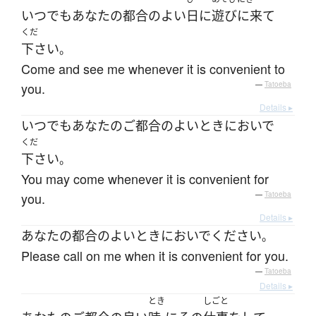
いつでも
あなた
の
都合のよい
日
に
遊びに来て
くだ
下さい
。
Come and see me whenever it is convenient to
you.
—
Tatoeba
Details ▸
いつでも
あなた
の
ご
都合のよい
とき
に
おいで
くだ
下さい
。
You may come whenever it is convenient for
you.
—
Tatoeba
Details ▸
あなた
の
都合のよい
とき
に
おいで
ください
。
Please call on me when it is convenient for you.
—
Tatoeba
Details ▸
とき
しごと