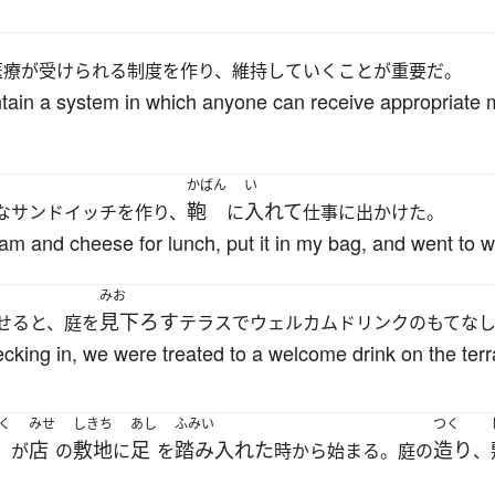
医療が受けられる制度を作り、維持していくことが重要だ。
intain a system in which anyone can receive appropriate 
かばん
い
鞄
入れて
なサンドイッチを作り、
に
仕事に出かけた。
m and cheese for lunch, put it in my bag, and went to w
みお
見下ろす
せると、庭を
テラスでウェルカムドリンクのもてな
hecking in, we were treated to a welcome drink on the ter
く
みせ
しきち
あし
ふみい
つく
店
敷地
足
踏み入れた
造り
が
の
に
を
時から始まる。庭の
、