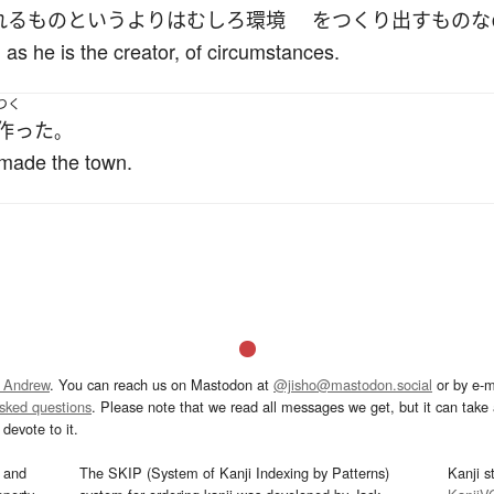
れる
もの
というより
は
むしろ
環境
を
つくり出す
もの
な
as he is the creator, of circumstances.
つく
作った
。
made the town.
 Andrew
. You can reach us on Mastodon at
@jisho@mastodon.social
or by e-m
asked questions
. Please note that we read all messages we get, but it can take a
devote to it.
and
The SKIP (System of Kanji Indexing by Patterns)
Kanji s