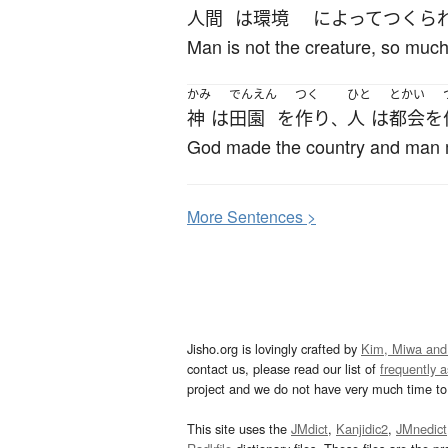
人間
は
環境
によって
つくら
Man is not the creature, so much 
かみ
でんえん
つく
ひと
とかい
神
は
田園
を
作り
人
は
都会
を
、
God made the country and man 
More
S
entences >
Jisho.org is lovingly crafted by
Kim, Miwa and
contact us, please read our list of
frequently 
project and we do not have very much time to 
This site uses the
JMdict
,
Kanjidic2
,
JMnedict