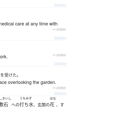
Details ▸
medical care at any time with
—
Jreibun
Details ▸
ork.
—
Jreibun
Details ▸
しを受けた。
race overlooking the garden.
—
Jreibun
Details ▸
しきいし
うちみず
はな
敷石
打ち水
花
への
、玄関の
、す