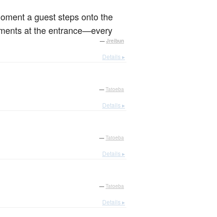
 moment a guest steps onto the
gements at the entrance—every
—
Jreibun
Details ▸
—
Tatoeba
Details ▸
—
Tatoeba
Details ▸
—
Tatoeba
Details ▸