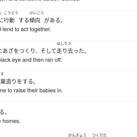
ょ
こうどう
けいこう
に
行動
する
傾向
が
ある
。
end to act together.
はしりさ
に
あざ
を
つくり
そして
走り去った
、
。
lack eye and then ran off.
す
に
巣
造り
を
する
。
e to raise their babies in.
く
る
。
 homes.
かんきょう
つくりだ