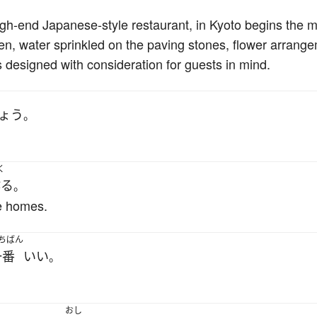
a high-end Japanese-style restaurant, in Kyoto begins the
den, water sprinkled on the paving stones, flower arran
 is designed with consideration for guests in mind.
ょう
。
く
作る
。
 homes.
ちばん
一番
いい
。
おし