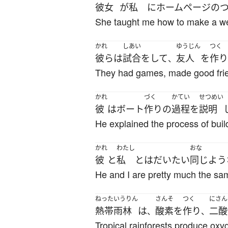
彼女
が
私
に
ホームページ
の
She taught me how to make a we
かれ
しあい
ゆうじん
つく
彼ら
は
試合
を
して
友人
を
作り
、
They had games, made good frie
かれ
づく
かてい
せつめい
彼
は
ボート
作り
の
過程
を
説明
He explained the process of buil
かれ
わたし
おな
彼
と
私
と
は
だいたい
同じよう
He and I are pretty much the sam
ねったいうりん
さんそ
つく
にさん
熱帯雨林
は
酸素
を
作り
二酸
、
、
Tropical rainforests produce ox