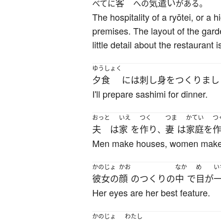
客
気遣い
べてに
への
がある。
The hospitality of a ryōtei, or 
premises. The layout of the gar
little detail about the restaurant
ゆうしょく
夕食
には
刺し身
を
つくりまし
I'll prepare sashimi for dinner.
おっと
いえ
つく
つま
かてい
つ
夫
は
家
を
作り
妻
は
家庭
を
、
Men make houses, women make
かのじょ
かお
なか
め
い
彼女の
顔
の
つくり
の
中
で
目
が
Her eyes are her best feature.
かのじょ
わたし