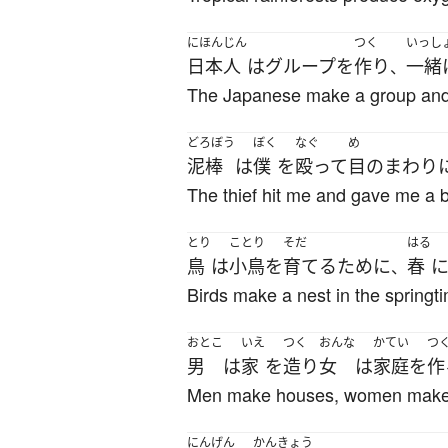
にほんじん
つく
いっし
日本人
は
グループ
を
作り
一緒
、
The Japanese make a group and t
どろぼう
ぼく
なぐ
め
泥棒
は
僕
を
殴って
目
の
まわり
The thief hit me and gave me a b
とり
ことり
そだ
はる
鳥
は
小鳥
を
育てる
ために
春
、
Birds make a nest in the springtim
おとこ
いえ
つく
おんな
かてい
つ
男
は
家
を
造り
女
は
家庭
を
作
Men make houses, women make
にんげん
かんきょう