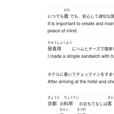
だれ
誰
いつでも
でも、安心して適切な
It is important to create and ma
peace of mind.
ちゅうしょくよう
昼食用
にハムとチーズで簡単
I made a simple sandwich with ha
ホテルに着いてチェックインをすま
After arriving at the hotel and c
きょうと
りょうてい
きゃ
京都
料亭
客
の
のおもてなしは
きゃく
きづか