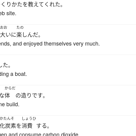
つくりかた
を
教えて
くれた
。
b site.
おお
たの
大いに
楽しんだ
。
nds, and enjoyed themselves very much.
した
。
ding a boat.
からだ
な
体
の
造り
です
。
e build.
かたんそ
しょうひ
化炭素
を
消費
する
。
ygen and consume carbon dioxide.