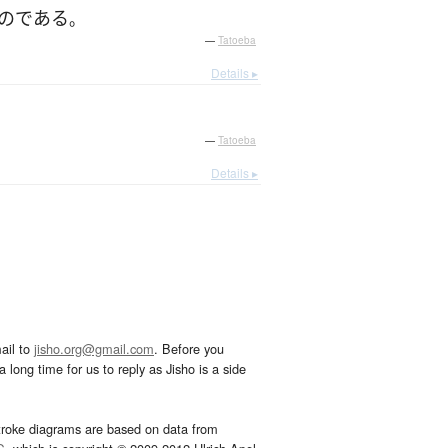
のである
。
—
Tatoeba
Details ▸
—
Tatoeba
Details ▸
ail to
jisho.org@gmail.com
. Before you
 long time for us to reply as Jisho is a side
troke diagrams are based on data from