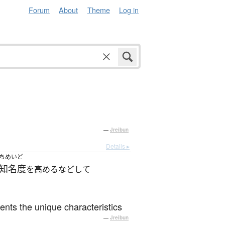
Forum
About
Theme
Log in
—
Jreibun
Details ▸
ちめいど
知名度
を高めるなどして
sents the unique characteristics
—
Jreibun