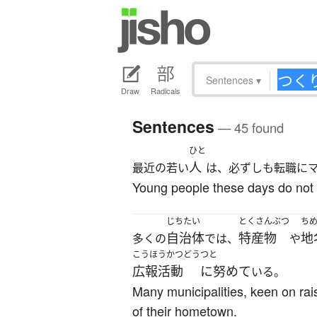
Sentences
▾
Draw
Radicals
Sentences
— 45 found
ひと
人
最近の若い
は、必ずしも転職に
Young people these days do not n
じちたい
とくさんぶつ
ち
自治体
特産物
地
多くの
では、
や
こうほうかつどう
つと
広報活動
に努めて
いる。
Many municipalities, keen on rais
of their hometown.