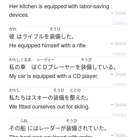
Her kitchen is equipped with labor-saving
devices.
—
Tatoeba
Details ▸
かれ
そうび
彼
は
ライフル
を
装備
した
。
He equipped himself with a rifle.
—
Tatoeba
Details ▸
わたし
くるま
シーディー
そうび
私の
車
は
ＣＤプレーヤー
を
装備
している
。
My car is equipped with a CD player.
—
Tatoeba
Details ▸
わたし
そうび
ととの
私たち
は
スキー
の
装備
を
整えた
。
We fitted ourselves out for skiing.
—
Tatoeba
Details ▸
ふね
そうび
その
船
には
レーダー
が
装備
されていた
。
The boat was equipped with radar.
—
Tatoeba