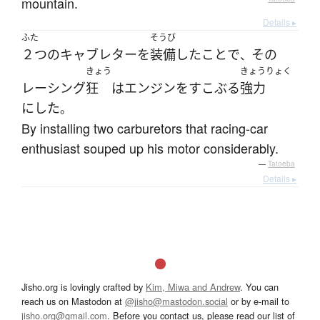
mountain.
Details ▸
ふた
そうび
２つ
の
キャブレター
を
装備
した
こと
で
その
、
きょう
きょうりょく
レーシング
狂
は
エンジン
を
すこぶる
強力
に
した
。
By installing two carburetors that racing-car
enthusiast souped up his motor considerably.
—
Tatoeba
Details ▸
Jisho.org is lovingly crafted by
Kim, Miwa and Andrew
. You can
reach us on Mastodon at
@jisho@mastodon.social
or by e-mail to
jisho.org@gmail.com
. Before you contact us, please read our list of