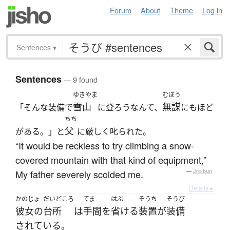
Forum
About
Theme
Log in
Sentences
▾
Sentences
— 9 found
ゆきやま
むぼう
雪山
無謀
「そんな装備で
に登ろうなんて、
にもほど
ちち
父
がある。」と
に厳しく叱られた。
“It would be reckless to try climbing a snow-
covered mountain with that kind of equipment,”
My father severely scolded me.
—
Jreibun
Details ▸
かのじょ
だいどころ
てま
はぶ
そうち
そうび
彼女の
台所
は
手間
を
省ける
装置
が
装備
されている
。