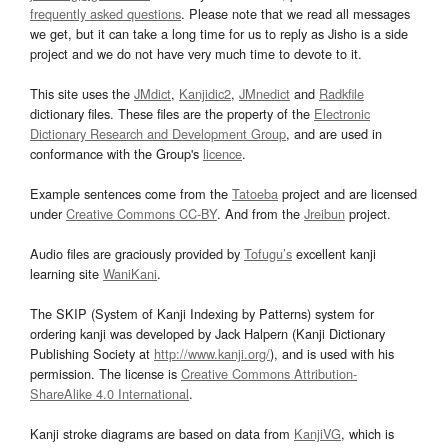
frequently asked questions
. Please note that we read all messages
we get, but it can take a long time for us to reply as Jisho is a side
project and we do not have very much time to devote to it.
This site uses the
JMdict
,
Kanjidic2
,
JMnedict
and
Radkfile
dictionary files. These files are the property of the
Electronic
Dictionary Research and Development Group
, and are used in
conformance with the Group's
licence
.
Example sentences come from the
Tatoeba
project and are licensed
under
Creative Commons CC-BY
. And from the
Jreibun
project.
Audio files are graciously provided by
Tofugu’s
excellent kanji
learning site
WaniKani
.
The SKIP (System of Kanji Indexing by Patterns) system for
ordering kanji was developed by Jack Halpern (Kanji Dictionary
Publishing Society at
http://www.kanji.org/
), and is used with his
permission. The license is
Creative Commons Attribution-
ShareAlike 4.0 International
.
Kanji stroke diagrams are based on data from
KanjiVG
, which is