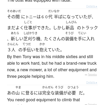
Details ▸
そのあいだ
だい
なか
その間
に
は
代
半ば
になっていた
が
トニー
６０
、
しごと
しんぴん
まだ
よく
仕事
が
できた
しかし
新品
の
トラック
。
あたら
しばかりき
そうび
てにい
新しい
芝刈り機
たくさん
の
装備
を
手に入れ
、
、
さんにん
てつだ
かか
３人
の
手伝い
を
抱えていた
。
By then Tony was in his middle sixties and still
able to work hard, but he had a brand-new truck
now, a new mower, a lot of other equipment and
three people helping him.
—
Tatoeba
Details ▸
やま
かんぜん
そうび
ひつよう
あの
山
に
登る
には
完全な
装備
が
必要
だ
。
You need good equipment to climb that
—
Tatoeba