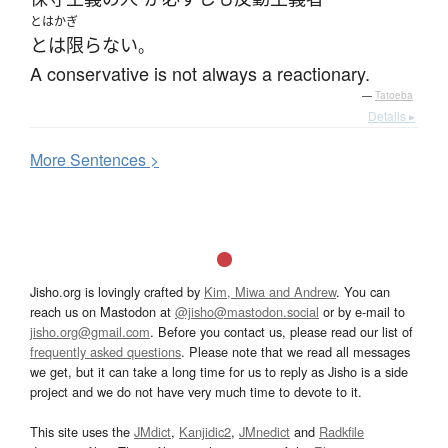
とはかぎ
とは限らない
。
A conservative is not always a reactionary.
—
Tatoeba
Details ▸
More
S
entences >
Jisho.org is lovingly crafted by
Kim, Miwa and Andrew
. You can
reach us on Mastodon at
@jisho@mastodon.social
or by e-mail to
jisho.org@gmail.com
. Before you contact us, please read our list of
frequently asked questions
. Please note that we read all messages
we get, but it can take a long time for us to reply as Jisho is a side
project and we do not have very much time to devote to it.
This site uses the
JMdict
,
Kanjidic2
,
JMnedict
and
Radkfile