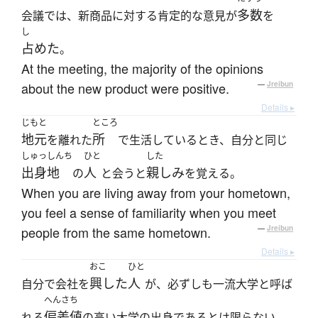
多数
会議では、新商品に対する肯定的な意見が
を
し
占めた
。
At the meeting, the majority of the opinions
about the new product were positive.
—
Jreibun
Details ▸
じもと
ところ
地元
所
を離れた
で生活しているとき、自分と同じ
しゅっしんち
ひと
した
出身地
人
親しみ
の
と会うと
を覚える。
When you are living away from your hometown,
you feel a sense of familiarity when you meet
people from the same hometown.
—
Jreibun
Details ▸
おこ
ひと
興した
人
自分で会社を
が、必ずしも一流大学と呼ば
へんさち
偏差値
れる
の高い大学の出身であるとは限らない。