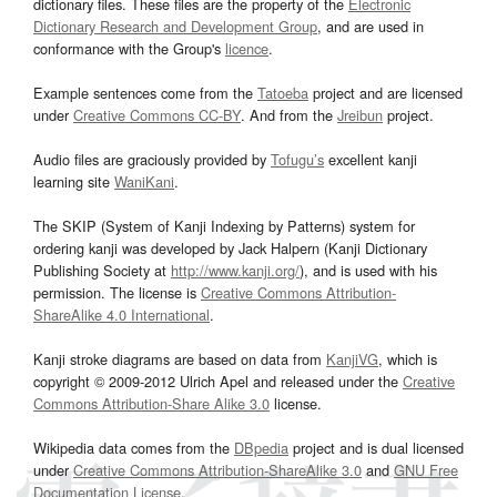
dictionary files. These files are the property of the
Electronic
Dictionary Research and Development Group
, and are used in
conformance with the Group's
licence
.
Example sentences come from the
Tatoeba
project and are licensed
under
Creative Commons CC-BY
. And from the
Jreibun
project.
Audio files are graciously provided by
Tofugu’s
excellent kanji
learning site
WaniKani
.
The SKIP (System of Kanji Indexing by Patterns) system for
ordering kanji was developed by Jack Halpern (Kanji Dictionary
Publishing Society at
http://www.kanji.org/
), and is used with his
permission. The license is
Creative Commons Attribution-
ShareAlike 4.0 International
.
Kanji stroke diagrams are based on data from
KanjiVG
, which is
copyright © 2009-2012 Ulrich Apel and released under the
Creative
Commons Attribution-Share Alike 3.0
license.
Wikipedia data comes from the
DBpedia
project and is dual licensed
under
Creative Commons Attribution-ShareAlike 3.0
and
GNU Free
Documentation License
.