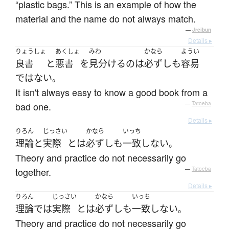
“plastic bags.” This is an example of how the
material and the name do not always match.
—
Jreibun
Details ▸
りょうしょ
あくしょ
みわ
かなら
ようい
良書
と
悪書
を
見分ける
の
は
必ずしも
容易
ではない
。
It isn't always easy to know a good book from a
bad one.
—
Tatoeba
Details ▸
りろん
じっさい
かなら
いっち
理論
と
実際
とは
必ずしも
一致
しない
。
Theory and practice do not necessarily go
together.
—
Tatoeba
Details ▸
りろん
じっさい
かなら
いっち
理論
で
は
実際
とは
必ずしも
一致
しない
。
Theory and practice do not necessarily go