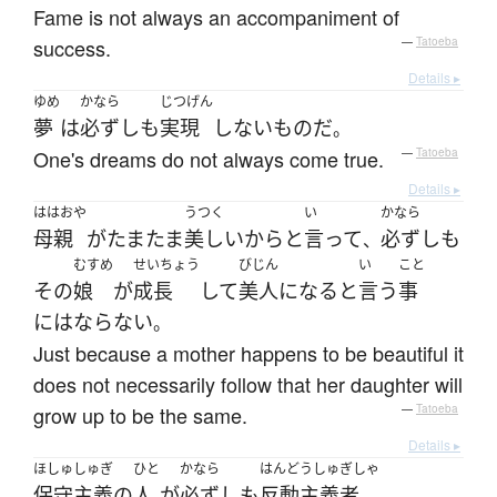
Fame is not always an accompaniment of
success.
—
Tatoeba
Details ▸
ゆめ
かなら
じつげん
夢
は
必ずしも
実現
しない
もの
だ
。
One's dreams do not always come true.
—
Tatoeba
Details ▸
ははおや
うつく
い
かなら
母親
が
たまたま
美しい
から
と
言って
必ずしも
、
むすめ
せいちょう
びじん
い
こと
その
娘
が
成長
して
美人
になる
と
言う
事
には
ならない
。
Just because a mother happens to be beautiful it
does not necessarily follow that her daughter will
grow up to be the same.
—
Tatoeba
Details ▸
ほしゅしゅぎ
ひと
かなら
はんどうしゅぎしゃ
保守主義
の
人
が
必ずしも
反動主義者