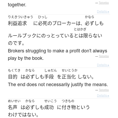
together.
—
Tatoeba
Details ▸
りえき
ついきゅう
ひっし
かなら
利益
追求
に
必死の
ブローカー
は
必ずしも
、
とはかぎ
ルールブック
に
のっとっている
とは限らない
のです
。
Brokers struggling to make a profit don't always
play by the book.
—
Tatoeba
Details ▸
もくてき
かなら
しゅだん
せいとうか
目的
は
必ずしも
手段
を
正当化
しない
。
The end does not necessarily justify the means.
—
Tatoeba
Details ▸
めいせい
かなら
せいこう
つきもの
名声
は
必ずしも
成功
に
付き物
という
わけではない
。