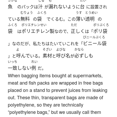
さかな
しる
も
だい
魚
汁
漏れない
台
のパックは
が
ように
に設置され
むりょう
ふくろ
うす
とうめい
無料
袋
薄い
透明
ている
の
でくるむ。この
の
ふくろ
ポリエチレンせい
ただ
ポリぶくろ
袋
ポリエチレン製
正しく
ポリ袋
は
なので、
は「
びニールぶくろ
ビニール袋
」なのだが、私たちはたいていこれを「
よ
そざい
よびな
かなら
呼んで
素材
呼び名
必ずしも
」と
いる。
と
が
いっち
れい
一致しない
例
だ。
When bagging items bought at supermarkets,
meat and fish packs are wrapped in free bags
placed on a stand to prevent juices from leaking
out. These thin, transparent bags are made of
polyethylene, so they are technically
“polyethylene bags,” but we usually call them