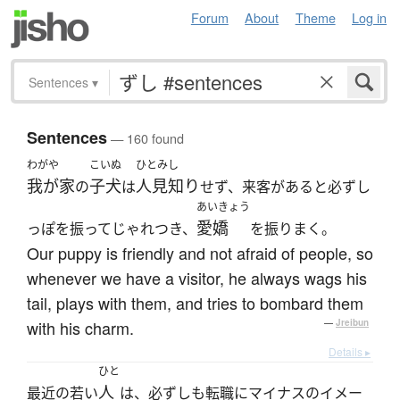
Forum
About
Theme
Log in
Sentences
▾
Sentences
— 160 found
わがや
こいぬ
ひとみし
我が家
子犬
人見知り
の
は
せず、来客があると必ずし
あいきょう
愛嬌
っぽを振ってじゃれつき、
を振りまく。
Our puppy is friendly and not afraid of people, so
whenever we have a visitor, he always wags his
tail, plays with them, and tries to bombard them
with his charm.
—
Jreibun
Details ▸
ひと
人
最近の若い
は、必ずしも転職にマイナスのイメー