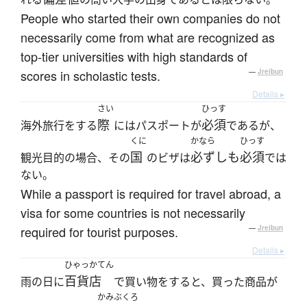
People who started their own companies do not
necessarily come from what are recognized as
top-tier universities with high standards of
scores in scholastic tests.
—
Jreibun
Details ▸
さい
ひっす
際
必須
海外旅行をする
にはパスポートが
であるが、
くに
かなら
ひっす
国
必ずしも
必須
観光目的の場合、その
のビザは
では
ない。
While a passport is required for travel abroad, a
visa for some countries is not necessarily
required for tourist purposes.
—
Jreibun
Details ▸
ひゃっかてん
百貨店
雨の日に
で買い物をすると、買った商品が
かみぶくろ