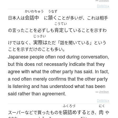
—
Jreibun
Details ▸
かいわちゅう
うなず
会話中
頷く
日本人は
に
ことが多いが、これは相手
こうてい
肯定して
の言ったことを必ずしも
いることを示すわ
じっさい
実際は
けではなく、
ただ「話を聞いている」という
ことを示すだけのことも多い。
Japanese people often nod during conversation,
but this does not necessarily indicate that they
agree with what the other party has said. In fact,
a nod often merely confirms that the other party
is listening and has understood what has been
said rather than agreement.
—
Jreibun
Details ▸
ふくろづ
にく
袋詰めする
肉
スーパーなどで買ったものを
とき、
や