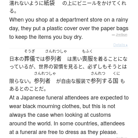
紙袋
濡れないように
の上にビニールをかけてくれ
る。
When you shop at a department store on a rainy
day, they put a plastic cover over the paper bags
to keep the items you buy dry.
—
Jreibun
Details ▸
そうぎ
さんれつしゃ
もふく
葬儀
参列者
喪服
日本の
では
は黒い
を着ることにな
っているが、世界の習慣を見ると、必ずしもそうとは
さんれつしゃ
さんれつ
くに
参列者
参列する
国
限らない。
が自由な服装で
も
あるとのことだ。
At a Japanese funeral attendees are expected to
wear black mourning clothes, but this is not
always the case when looking at customs
around the world. In some countries, attendees
at a funeral are free to dress as they please.