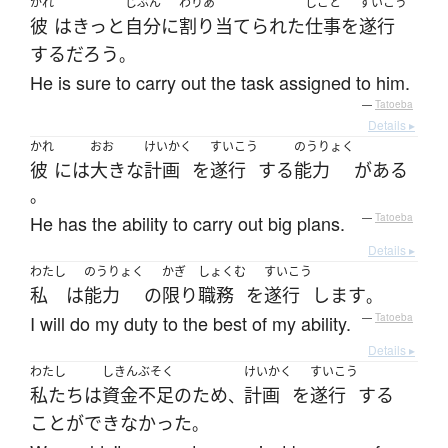
かれ
じぶん
わりあ
しごと
すいこう
彼
は
きっと
自分
に
割り当てられた
仕事
を
遂行
する
だろう
。
He is sure to carry out the task assigned to him.
—
Tatoeba
Details ▸
かれ
おお
けいかく
すいこう
のうりょく
彼
には
大きな
計画
を
遂行
する
能力
が
ある
。
He has the ability to carry out big plans.
—
Tatoeba
Details ▸
わたし
のうりょく
かぎ
しょくむ
すいこう
私
は
能力
の
限り
職務
を
遂行
します
。
I will do my duty to the best of my ability.
—
Tatoeba
Details ▸
わたし
しきんぶそく
けいかく
すいこう
私たち
は
資金不足
の
ため
計画
を
遂行
する
、
ことができなかった
。