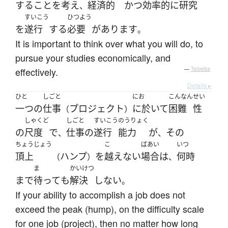
する
こと
を
考え
経済的
かつ
効率的に
研究
、
すいこう
ひつよう
を
遂行
する
必要
が
あります
。
It is important to think over what you will do, to
pursue your studies economically, and
effectively.
—
Tatoeba
Details ▸
ひと
しごと
にお
こんなん
せい
一つ
の
仕事
プロジェクト
に於いて
困難
性
（
）
しゃくど
しごと
すいこう
のうりょく
の
尺度
で
仕事の
遂行
能力
が
その
、
、
ちょうじょう
こ
ばあい
いつ
頂上
ハンプ
を
越えない
場合
は
何時
（
）
、
ま
かいけつ
まで
待って
も
解決
しない
。
If your ability to accomplish a job does not
exceed the peak (hump), on the difficulty scale
for one job (project), then no matter how long