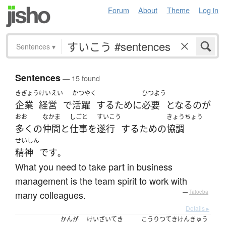
Forum
About
Theme
Log in
Sentences
▾
Sentences
— 15 found
きぎょう
けいえい
かつやく
ひつよう
企業
経営
で
活躍
する
ために
必要
となる
の
が
おお
なかま
しごと
すいこう
きょうちょう
多く
の
仲間
と
仕事
を
遂行
する
ため
の
協調
せいしん
精神
です
。
What you need to take part in business
management is the team spirit to work with
many colleagues.
—
Tatoeba
Details ▸
かんが
けいざいてき
こうりつてき
けんきゅう