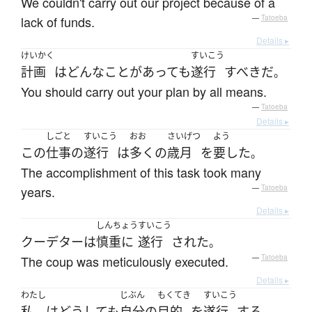
We couldn't carry out our project because of a
lack of funds.
—
Tatoeba
Details ▸
けいかく
すいこう
計画
は
どんなことがあっても
遂行
すべき
だ
。
You should carry out your plan by all means.
—
Tatoeba
Details ▸
しごと
すいこう
おお
さいげつ
よう
この
仕事の
遂行
は
多く
の
歳月
を
要した
。
The accomplishment of this task took many
years.
—
Tatoeba
Details ▸
しんちょう
すいこう
クーデター
は
慎重に
遂行
された
。
The coup was meticulously executed.
—
Tatoeba
Details ▸
わたし
じぶん
もくてき
すいこう
私
は
どうしても
自分
の
目的
を
遂行
する