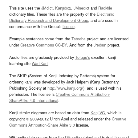
This site uses the
JMdict
,
Kanjidic2
,
JMnedict
and
Radkfile
dictionary files. These files are the property of the
Electronic
Dictionary Research and Development Group
, and are used in
conformance with the Group's
licence
.
Example sentences come from the
Tatoeba
project and are licensed
under
Creative Commons CC-BY
. And from the
Jreibun
project.
Audio files are graciously provided by
Tofugu’s
excellent kanji
learning site
WaniKani
.
The SKIP (System of Kanji Indexing by Patterns) system for
ordering kanji was developed by Jack Halpern (Kanji Dictionary
Publishing Society at
http://www.kanji.org/
), and is used with his
permission. The license is
Creative Commons Attribution-
ShareAlike 4.0 International
.
Kanji stroke diagrams are based on data from
KanjiVG
, which is
copyright © 2009-2012 Ulrich Apel and released under the
Creative
Commons Attribution-Share Alike 3.0
license.
Wikipedia data comes from the
DBpedia
project and is dual licensed