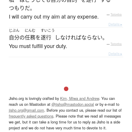
つもり
だ
。
I will carry out my aim at any expense.
—
Tatoeba
Details ▸
じぶん
にんむ
すいこう
自分
の
任務
を
遂行
し
なければならない
。
You must fulfill your duty.
—
Tatoeba
Details ▸
Jisho.org is lovingly crafted by
Kim, Miwa and Andrew
. You can
reach us on Mastodon at
@jisho@mastodon.social
or by e-mail to
jisho.org@gmail.com
. Before you contact us, please read our list of
frequently asked questions
. Please note that we read all messages
we get, but it can take a long time for us to reply as Jisho is a side
project and we do not have very much time to devote to it.