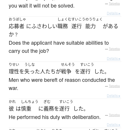
you wait it will not be solved.
—
Tatoeba
Details ▸
おうぼしゃ
しょくむ
すいこう
のうりょく
応募者
に
ふさわしい
職務
遂行
能力
が
ある
か
？
Does the applicant have suitable abilities to
carry out the job?
—
Tatoeba
Details ▸
りせい
うしな
せんそう
すいこう
理性
を
失った
人たち
が
戦争
を
遂行
した
。
Men who were bereft of reason conducted the
war.
—
Tatoeba
Details ▸
かれ
しんちょう
ぎむ
すいこう
彼
は
慎重
に
義務
を
遂行
した
。
He performed his duty with deliberation.
—
Tatoeba
Details ▸