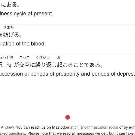
に
ある
。
ness cycle at present.
さまた
を
妨げる
。
culation of the blood.
ょう
とき
こうご
くりかえ
お
況
時
が
交互
に
繰り返し
起こる
こと
である
。
uccession of periods of prosperity and periods of depres
 Andrew
. You can reach us on Mastodon at
@jisho@mastodon.social
or by e-m
asked questions
. Please note that we read all messages we get, but it can take a