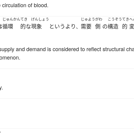
circulation of blood.
じゅんかん
てき
げんしょう
じゅよう
がわ
こうぞう
てき
へ
は
循環
的な
現象
というより
需要
側
の
構造
的
、
upply and demand is considered to reflect structural c
enomenon.
y.
ん