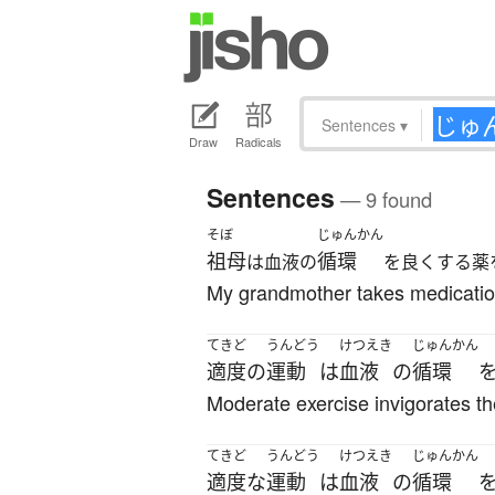
Sentences
▾
Draw
Radicals
Sentences
— 9 found
そぼ
じゅんかん
祖母
循環
は血液の
を良くする薬
My grandmother takes medication
てきど
うんどう
けつえき
じゅんかん
適度
の
運動
は
血液
の
循環
Moderate exercise invigorates the
てきど
うんどう
けつえき
じゅんかん
適度な
運動
は
血液
の
循環