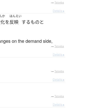
—
Tatoeba
Details ▸
んか
はんえい
変化
を
反映
する
もの
と
hanges on the demand side,
—
Tatoeba
Details ▸
—
Tatoeba
Details ▸
—
Tatoeba
Details ▸