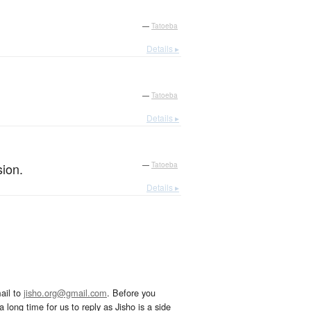
—
Tatoeba
Details ▸
—
Tatoeba
Details ▸
sion.
—
Tatoeba
Details ▸
ail to
jisho.org@gmail.com
. Before you
 long time for us to reply as Jisho is a side