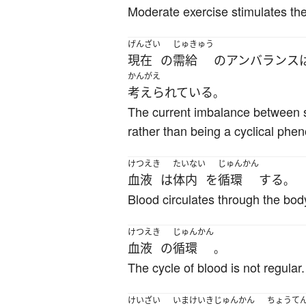
Moderate exercise stimulates the 
げんざい
じゅきゅう
現在
の
需給
の
アンバランス
かんがえ
考えられている
。
The current imbalance between s
rather than being a cyclical ph
けつえき
たいない
じゅんかん
血液
は
体内
を
循環
する
。
Blood circulates through the bod
けつえき
じゅんかん
血液
の
循環
。
The cycle of blood is not regular.
けいざい
いま
けいきじゅんかん
ちょうて