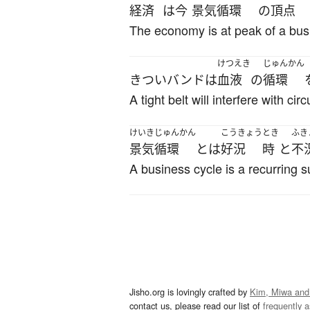
経済
は
今
景気循環
の
頂点
The economy is at peak of a busi
けつえき
じゅんかん
きつい
バンド
は
血液
の
循環
A tight belt will interfere with cir
けいきじゅんかん
こうきょう
とき
ふき
景気循環
とは
好況
時
と
不
A business cycle is a recurring s
Jisho.org is lovingly crafted by
Kim, Miwa and
contact us, please read our list of
frequently 