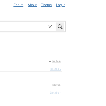
Forum
About
Theme
Log in
—
Jreibun
Details ▸
—
Tatoeba
Details ▸