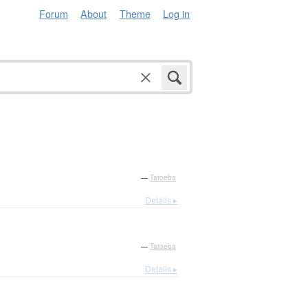
Forum
About
Theme
Log in
—
Tatoeba
Details ▸
—
Tatoeba
Details ▸