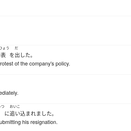
ひょう
だ
辞表
を
出した
。
rotest of the company's policy.
diately.
ゅつ
おいこ
に
追い込まれました
。
bmitting his resignation.