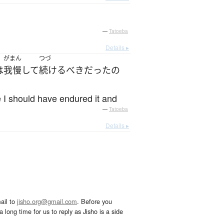
—
Tatoeba
Details ▸
がまん
つづ
は
我慢
して
続ける
べき
だった
の
e I should have endured it and
—
Tatoeba
Details ▸
ail to
jisho.org@gmail.com
. Before you
 long time for us to reply as Jisho is a side