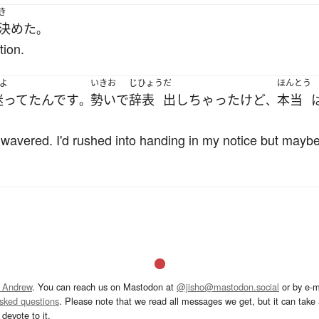
き
決めた
。
tion.
よ
いきお
じひょう
だ
ほんとう
迷ってた
んです
勢い
で
辞表
出し
ちゃった
けど
本当
。
、
 I wavered. I'd rushed into handing in my notice but mayb
 Andrew
. You can reach us on Mastodon at
@jisho@mastodon.social
or by e-m
asked questions
. Please note that we read all messages we get, but it can take a
devote to it.