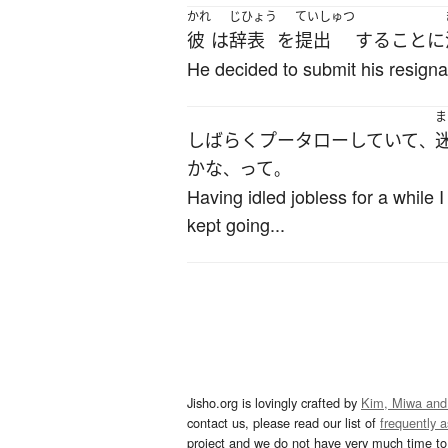
かれ
じひょう
ていしゅつ
彼
は
辞表
を
提出
する
こと
に
He decided to submit his resigna
ま
しばらく
プータロー
していて
、
かな
って
、
。
Having idled jobless for a while
kept going...
Jisho.org is lovingly crafted by
Kim, Miwa and
contact us, please read our list of
frequently 
project and we do not have very much time to 