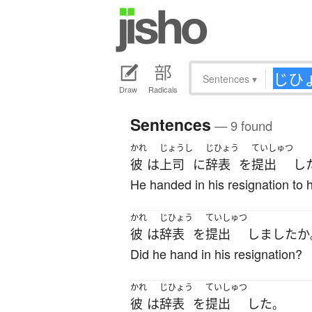
Sentences
▾
Draw
Radicals
Sentences
— 9 found
かれ
じょうし
じひょう
ていしゅつ
彼
は
上司
に
辞表
を
提出
し
He handed in his resignation to h
かれ
じひょう
ていしゅつ
彼
は
辞表
を
提出
しました
か
Did he hand in his resignation?
かれ
じひょう
ていしゅつ
彼
は
辞表
を
提出
した
。