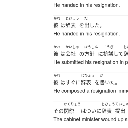
He handed in his resignation.
かれ
じひょう
だ
彼
は
辞表
を
出した
。
He handed in his resignation.
かれ
かいしゃ
ほうしん
こうぎ
じ
彼
は
会社
の
方針
に
抗議
して
He submitted his resignation in p
かれ
じひょう
か
彼
は
すぐに
辞表
を
書いた
。
He composed a resignation imme
かくりょう
じひょう
ていし
その
閣僚
は
ついに
辞表
提出
The cabinet minister wound up su