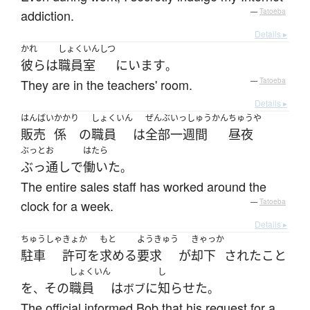
addiction.
—
Tatoeba
Details ▸
かれ
しょくいんしつ
彼ら
は
職員室
に
います
。
They are in the teachers' room.
—
Tatoeba
Details ▸
はんばい
かかり
しょくいん
ぜんぶ
いっしゅうかん
ちゅうや
販売
係
の
職員
は
全部
一週間
昼夜
ぶっとお
はたら
ぶっ通し
で
働いた
。
The entire sales staff has worked around the
clock for a week.
—
Tatoeba
Details ▸
ちゅうしゃ
きょか
もと
ようきゅう
きゃっか
駐車
許可
を
求める
要求
が
却下
された
こと
しょくいん
し
を
その
職員
は
に
知らせた
、
ボブ
。
The official informed Bob that his request for a