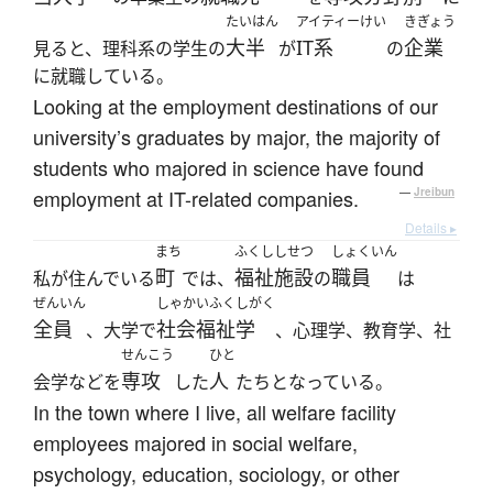
たいはん
アイティーけい
きぎょう
大半
IT系
企業
見ると、理科系の学生の
が
の
に就職している。
Looking at the employment destinations of our
university’s graduates by major, the majority of
students who majored in science have found
employment at IT-related companies.
—
Jreibun
Details ▸
まち
ふくししせつ
しょくいん
町
福祉施設
職員
私が住んでいる
では、
の
は
ぜんいん
しゃかいふくしがく
全員
社会福祉学
、大学で
、心理学、教育学、社
せんこう
ひと
専攻
人
会学などを
した
たちとなっている。
In the town where I live, all welfare facility
employees majored in social welfare,
psychology, education, sociology, or other