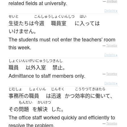
related fields at university.
—
Jreibun
Details ▸
せいと
こんしゅう
しょくいんしつ
はい
生徒
たち
は
今週
職員室
に
入って
は
いけません
。
The students must not enter the teachers' room
this week.
—
Tatoeba
Details ▸
しょくいん
いがい
にゅうしつ
きんし
職員
以外
入室
禁止
。
Admittance to staff members only.
—
Tatoeba
Details ▸
じむしょ
しょくいん
じんそく
こうりつてき
はたら
事務所
の
職員
は
迅速
かつ
効率的に
働いて
、
もんだい
かいけつ
その
問題
を
解決
した
。
The office staff worked quickly and efficiently to
resolve the problem.
—
Tatoeba