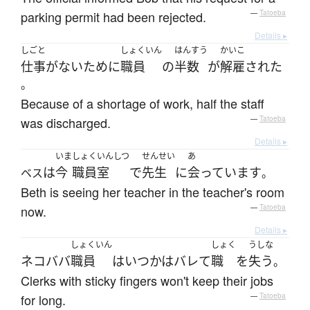
parking permit had been rejected.
—
Tatoeba
Details ▸
しごと
しょくいん
はんすう
かいこ
仕事
が
ない
ために
職員
の
半数
が
解雇
された
。
Because of a shortage of work, half the staff
was discharged.
—
Tatoeba
Details ▸
いま
しょくいんしつ
せんせい
あ
は
今
職員室
で
先生
に
会っています
ベス
。
Beth is seeing her teacher in the teacher's room
now.
—
Tatoeba
Details ▸
しょくいん
しょく
うしな
ネコババ
職員
は
いつかは
バレて
職
を
失う
。
Clerks with sticky fingers won't keep their jobs
for long.
—
Tatoeba