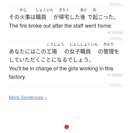
Details ▸
かじ
しょくいん
きたく
あと
お
その
火事
は
職員
が
帰宅
した
後
で
起こった
。
The fire broke out after the staff went home.
—
Tatoeba
Details ▸
こうじょう
じょし
しょくいん
かんり
あなた
には
この
工場
の
女子
職員
の
管理
を
して
いただく
ことになる
でしょう
。
You'll be in charge of the girls working in this
factory.
—
Tatoeba
Details ▸
More
S
entences >