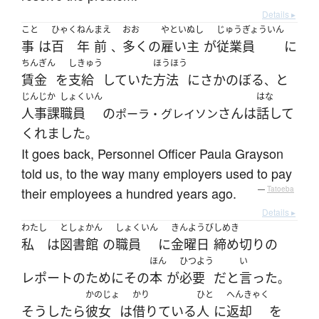
Details ▸
こと
ひゃく
ねん
まえ
おお
やといぬし
じゅうぎょういん
事
は
百
年
前
多く
の
雇い主
が
従業員
に
、
ちんぎん
しきゅう
ほうほう
賃金
を
支給
していた
方法
に
さかのぼる
と
、
じんじか
しょくいん
はな
人事課
職員
の
さん
は
話して
ポーラ・グレイソン
くれました
。
It goes back, Personnel Officer Paula Grayson
told us, to the way many employers used to pay
their employees a hundred years ago.
—
Tatoeba
Details ▸
わたし
としょかん
しょくいん
きんようび
しめき
私
は
図書館
の
職員
に
金曜日
締め切り
の
ほん
ひつよう
い
レポート
の
ために
その
本
が
必要
だ
と
言った
。
かのじょ
かり
ひと
へんきゃく
そうしたら
彼女
は
借りている
人
に
返却
を