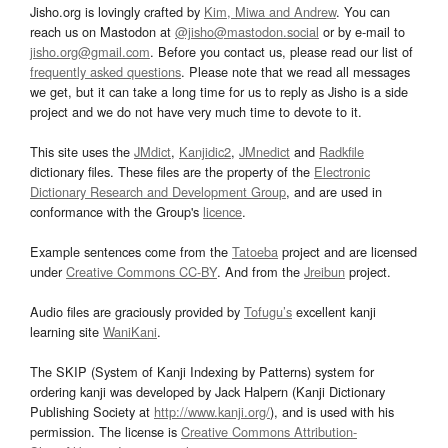
Jisho.org is lovingly crafted by
Kim, Miwa and Andrew
. You can
reach us on Mastodon at
@jisho@mastodon.social
or by e-mail to
jisho.org@gmail.com
. Before you contact us, please read our list of
frequently asked questions
. Please note that we read all messages
we get, but it can take a long time for us to reply as Jisho is a side
project and we do not have very much time to devote to it.
This site uses the
JMdict
,
Kanjidic2
,
JMnedict
and
Radkfile
dictionary files. These files are the property of the
Electronic
Dictionary Research and Development Group
, and are used in
conformance with the Group's
licence
.
Example sentences come from the
Tatoeba
project and are licensed
under
Creative Commons CC-BY
. And from the
Jreibun
project.
Audio files are graciously provided by
Tofugu’s
excellent kanji
learning site
WaniKani
.
The SKIP (System of Kanji Indexing by Patterns) system for
ordering kanji was developed by Jack Halpern (Kanji Dictionary
Publishing Society at
http://www.kanji.org/
), and is used with his
permission. The license is
Creative Commons Attribution-