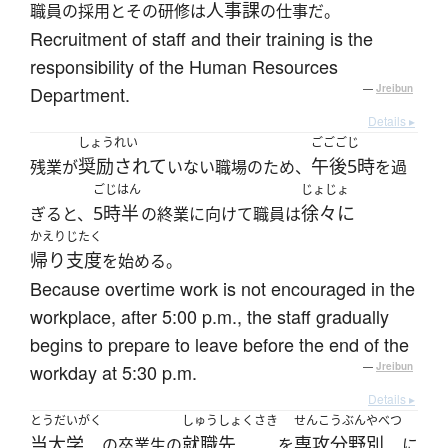
人事課
職員の採用とその研修は
の仕事だ。
Recruitment of staff and their training is the
responsibility of the Human Resources
Department.
—
Jreibun
Details ▸
しょうれい
ごごごじ
奨励されて
午後5時
残業が
いない職場のため、
を過
ごじはん
じょじょ
5時半
徐々に
ぎると、
の終業に向けて職員は
かえりじたく
帰り支度
を始める。
Because overtime work is not encouraged in the
workplace, after 5:00 p.m., the staff gradually
begins to prepare to leave before the end of the
workday at 5:30 p.m.
—
Jreibun
Details ▸
とうだいがく
しゅうしょくさき
せんこうぶんやべつ
当大学
就職先
専攻分野別
の卒業生の
を
に