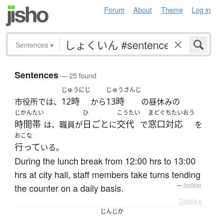
Forum
About
Theme
Log in
Sentences
▾
Sentences
— 25 found
じゅうにじ
じゅうさんじ
12時
13時
市役所では、
から
の昼休みの
じかんたい
ひ
こうたい
まどぐちたいおう
時間帯
日ごと
交代
窓口対応
は、職員が
に
で
を
おこな
行って
いる。
During the lunch break from 12:00 hrs to 13:00
hrs at city hall, staff members take turns tending
the counter on a daily basis.
—
Jreibun
Details ▸
じんじか