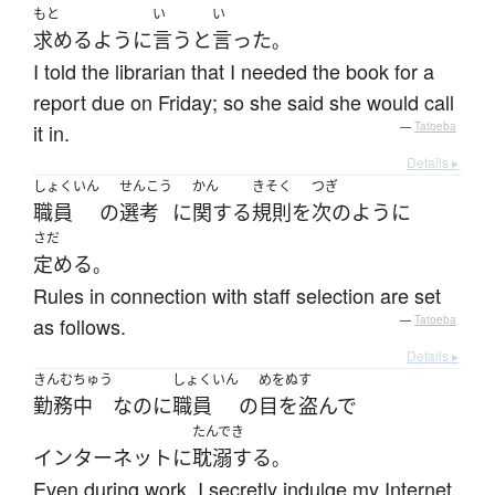
もと
い
い
求める
ように
言う
と
言った
。
I told the librarian that I needed the book for a
report due on Friday; so she said she would call
it in.
—
Tatoeba
Details ▸
しょくいん
せんこう
かん
きそく
つぎ
職員
の
選考
に
関する
規則
を
次のように
さだ
定める
。
Rules in connection with staff selection are set
as follows.
—
Tatoeba
Details ▸
きんむちゅう
しょくいん
めをぬす
勤務中
なのに
職員
の
目を盗んで
たんでき
インターネット
に
耽溺する
。
Even during work, I secretly indulge my Internet