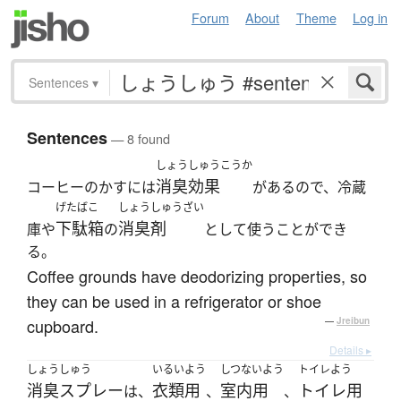
Forum
About
Theme
Log in
Sentences
▾
Sentences
— 8 found
しょうしゅうこうか
消臭効果
コーヒーのかすには
があるので、冷蔵
げたばこ
しょうしゅうざい
下駄箱
消臭剤
庫や
の
として使うことができ
る。
Coffee grounds have deodorizing properties, so
they can be used in a refrigerator or shoe
cupboard.
—
Jreibun
Details ▸
しょうしゅう
いるいよう
しつないよう
トイレよう
消臭スプレー
衣類用
室内用
トイレ用
は、
、
、