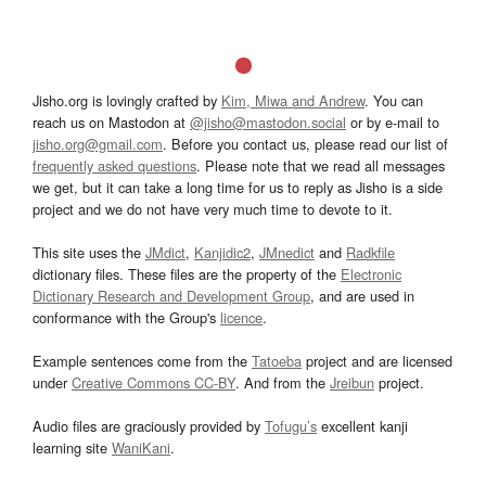
Jisho.org is lovingly crafted by
Kim, Miwa and Andrew
. You can
reach us on Mastodon at
@jisho@mastodon.social
or by e-mail to
jisho.org@gmail.com
. Before you contact us, please read our list of
frequently asked questions
. Please note that we read all messages
we get, but it can take a long time for us to reply as Jisho is a side
project and we do not have very much time to devote to it.
This site uses the
JMdict
,
Kanjidic2
,
JMnedict
and
Radkfile
dictionary files. These files are the property of the
Electronic
Dictionary Research and Development Group
, and are used in
conformance with the Group's
licence
.
Example sentences come from the
Tatoeba
project and are licensed
under
Creative Commons CC-BY
. And from the
Jreibun
project.
Audio files are graciously provided by
Tofugu’s
excellent kanji
learning site
WaniKani
.