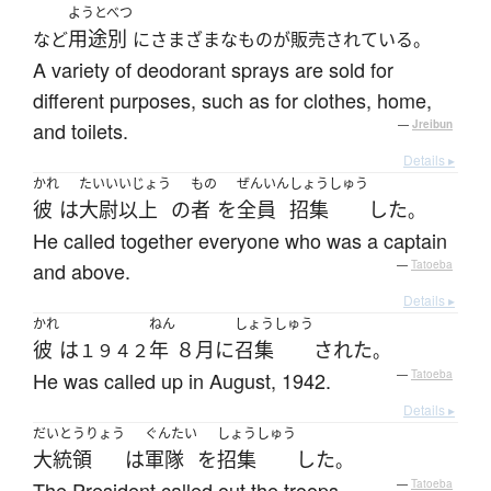
ようとべつ
用途別
など
にさまざまなものが販売されている。
A variety of deodorant sprays are sold for
different purposes, such as for clothes, home,
and toilets.
—
Jreibun
Details ▸
かれ
たいい
いじょう
もの
ぜんいん
しょうしゅう
彼
は
大尉
以上
の
者
を
全員
招集
した
。
He called together everyone who was a captain
and above.
—
Tatoeba
Details ▸
かれ
ねん
しょうしゅう
彼
は
年
８月
に
召集
された
１９４２
。
He was called up in August, 1942.
—
Tatoeba
Details ▸
だいとうりょう
ぐんたい
しょうしゅう
大統領
は
軍隊
を
招集
した
。
The President called out the troops.
—
Tatoeba