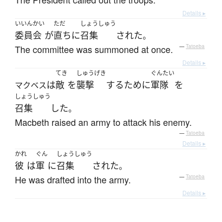
Details ▸
いいんかい
ただ
しょうしゅう
委員会
が
直ちに
召集
された
。
The committee was summoned at once.
—
Tatoeba
Details ▸
てき
しゅうげき
ぐんたい
は
敵
を
襲撃
する
ために
軍隊
を
マクベス
しょうしゅう
召集
した
。
Macbeth raised an army to attack his enemy.
—
Tatoeba
Details ▸
かれ
ぐん
しょうしゅう
彼
は
軍
に
召集
された
。
He was drafted into the army.
—
Tatoeba
Details ▸